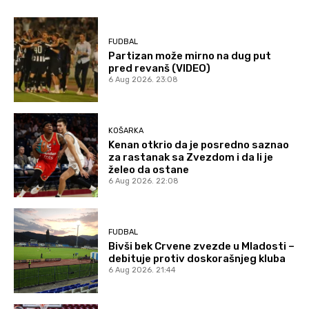
FUDBAL
Partizan može mirno na dug put
pred revanš (VIDEO)
6 Aug 2026. 23:08
KOŠARKA
Kenan otkrio da je posredno saznao
za rastanak sa Zvezdom i da li je
želeo da ostane
6 Aug 2026. 22:08
FUDBAL
Bivši bek Crvene zvezde u Mladosti –
debituje protiv doskorašnjeg kluba
6 Aug 2026. 21:44