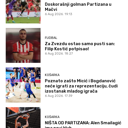
Doskorašnji golman Partizana u
Mačvi
6 Aug 2026. 19:13
FUDBAL
Za Zvezdu ostao samo pusti san:
Filip Kostić potpisao!
6 Aug 2026. 18:27
KOŠARKA
Poznato zašto Micić i Bogdanović
neće igrati za reprezentaciju, čudi
izostanak mladog igrača
6 Aug 2026. 17:39
KOŠARKA
NIŠTA OD PARTIZANA: Alen Smailagić