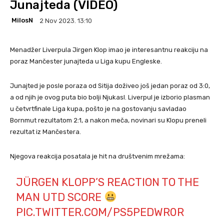
Junajteda (VIDEO)
MilosN
2 Nov 2023. 13:10
Menadžer Liverpula Jirgen Klop imao je interesantnu reakciju na
poraz Mančester junajteda u Liga kupu Engleske.
Junajted je posle poraza od Sitija doživeo još jedan poraz od 3:0,
a od njih je ovog puta bio bolji Njukasl. Liverpul je izborio plasman
u četvrtfinale Liga kupa, pošto je na gostovanju savladao
Bornmut rezultatom 2:1, a nakon meča, novinari su Klopu preneli
rezultat iz Mančestera.
Njegova reakcija posatala je hit na društvenim mrežama:
JÜRGEN KLOPP’S REACTION TO THE
MAN UTD SCORE
PIC.TWITTER.COM/PS5PEDWR0R