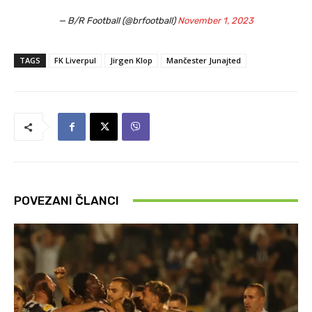
— B/R Football (@brfootball)
November 1, 2023
TAGS
FK Liverpul
Jirgen Klop
Mančester Junajted
POVEZANI ČLANCI