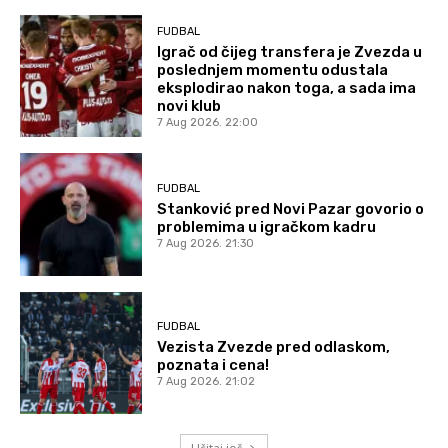
FUDBAL
Igrač od čijeg transfera je Zvezda u
poslednjem momentu odustala
eksplodirao nakon toga, a sada ima
novi klub
7 Aug 2026. 22:00
FUDBAL
Stanković pred Novi Pazar govorio o
problemima u igračkom kadru
7 Aug 2026. 21:30
FUDBAL
Vezista Zvezde pred odlaskom,
poznata i cena!
7 Aug 2026. 21:02