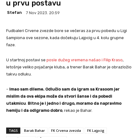
u prvu postavu
Stefan
7 Nov 2023. 20:59
Fudbaleri Crvene zvezde bore se večeras za prvu pobedu u Ligi
šampiona ove sezone, kada dočekuju Lajpcig u 4. kolu grupne
faze.
U startnoj postavi se
posle dužeg vremena našao i Filip Kraso
,
letošnje veliko pojačanje kluba, a trener Barak Bahar je obrazložio
takvu odluku.
–
Imao sam dileme. Odlučio sam da igram sa Krasoom jer
mislim da ova ekipa može da stvori šanse i da pobedi
utakmicu
.
Bitno je i jedno i drugo, moramo da napravimo
hemiju i da odigramo dobro
, rekao je Bahar.
TAGS
Barak Bahar
FK Crvena zvezda
FK Lajpcig