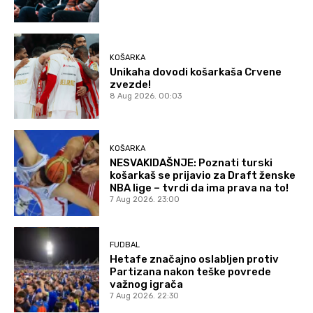
KOŠARKA
Unikaha dovodi košarkaša Crvene
zvezde!
8 Aug 2026. 00:03
KOŠARKA
NESVAKIDAŠNJE: Poznati turski
košarkaš se prijavio za Draft ženske
NBA lige – tvrdi da ima prava na to!
7 Aug 2026. 23:00
FUDBAL
Hetafe značajno oslabljen protiv
Partizana nakon teške povrede
važnog igrača
7 Aug 2026. 22:30