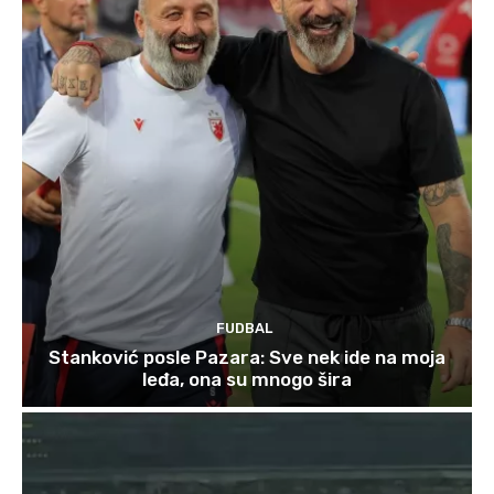
FUDBAL
Stanković posle Pazara: Sve nek ide na moja
leđa, ona su mnogo šira