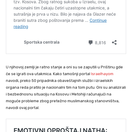
U njihovoj zemlji je ratno stanje a oni su se zaputili u Prištinu gde
će se igrati ova utakmica. Kako tamošnji portal
Israelhayom
navodi, preko 50 pripadnika obaveštajnih službi i izraelskih
organa reda pratilo je nacionalni tim na tom putu. Oni su analizirali
i bezbednosnu situaciju na Kosovu i Metohiji računajući na
moguće probleme zbog pretežno muslimanskog stanovništva,
navodi ovaj portal.