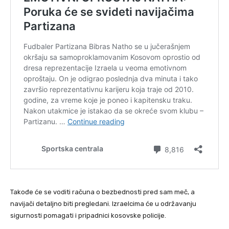
Takođe će se voditi računa o bezbednosti pred sam meč, a
navijači detaljno biti pregledani. Izraelcima će u održavanju
sigurnosti pomagati i pripadnici kosovske policije.