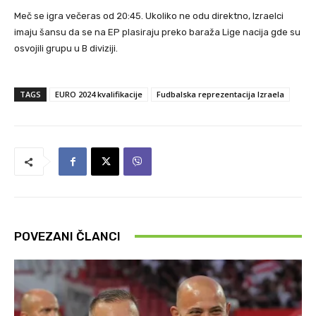
Meč se igra večeras od 20:45. Ukoliko ne odu direktno, Izraelci
imaju šansu da se na EP plasiraju preko baraža Lige nacija gde su
osvojili grupu u B diviziji.
TAGS
EURO 2024 kvalifikacije
Fudbalska reprezentacija Izraela
POVEZANI ČLANCI