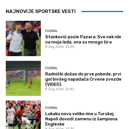
NAJNOVIJE SPORTSKE VESTI
FUDBAL
Stanković posle Pazara: Sve nek ide
na moja leđa, ona su mnogo šira
8 Aug 2026. 23:00
FUDBAL
Radnički došao do prve pobede, prvi
gol bivšeg napadača Crvene zvezde
(VIDEO)
8 Aug 2026. 22:42
FUDBAL
Lukaku novo veliko ime u Turskoj,
Napoli dovodi zamenu iz šampiona
Engleske
8 Aug 2026. 22:30