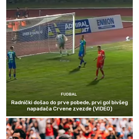
FUDBAL
Radnički došao do prve pobede, prvi gol bivšeg
napadača Crvene zvezde (VIDEO)