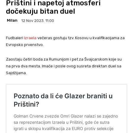
Prištini i napetoj atmosferi
dočekuju bitan duel
Milan
12 Nov 2023. 11:00
Fudbaleri
Izraela
večeras gostuju tzv. Kosovu u kvalifikacijama za
Evropsko prvenstvo.
Zaostaju četiri boda za Rumunijom i pet za Švajcarskom koje su
na prva dva mesta. Imaće i posle ovog susreta direktan duel sa
Sajdžijama.