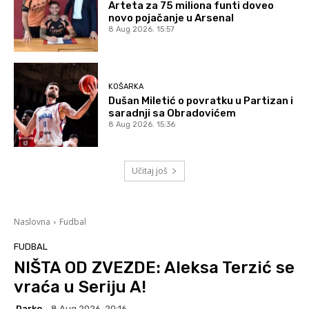
Arteta za 75 miliona funti doveo
novo pojačanje u Arsenal
8 Aug 2026. 15:57
KOŠARKA
Dušan Miletić o povratku u Partizan i
saradnji sa Obradovićem
8 Aug 2026. 15:36
Učitaj još