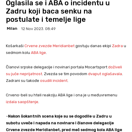
Oglasila se i ABA o incidentu u
Zadru koji baca senku na
postulate i temelje lige
Milan
12 Nov 2023. 08:49
Košarkaši
Crvene zvezde Meridianbet
gostuju danas ekipi
Zadra
u
sedmom kolu
ABA lige
.
Članovi srpske delegacije i novinari portala Mocartsport
doživeli
su juče neprijatnost
. Zvezda se tim povodom
dvaput oglašavala
.
Zadrani su takođe
osudili incident
.
Crveno-beli su hteli reakciju ABA lige i ona je u međuvremenu
izdala saopštenje
.
–
Nakon šokantnih scena koje su se dogodile u Zadru u
subotu uveče i napada na novinare i članove delegacije
Crvene zvezde Meridianbet, pred meč sedmog kola ABA lige