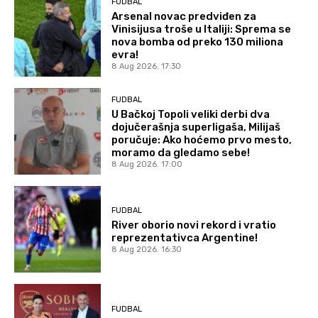
FUDBAL
Arsenal novac predviđen za
Vinisijusa troše u Italiji: Sprema se
nova bomba od preko 130 miliona
evra!
8 Aug 2026. 17:30
FUDBAL
U Bačkoj Topoli veliki derbi dva
dojučerašnja superligaša, Milijaš
poručuje: Ako hoćemo prvo mesto,
moramo da gledamo sebe!
8 Aug 2026. 17:00
FUDBAL
River oborio novi rekord i vratio
reprezentativca Argentine!
8 Aug 2026. 16:30
FUDBAL