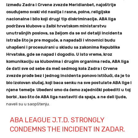
između Zadra i Crvene zvezde Meridianbet, najoštrije
osuđujemo svaki vid nasilja i rasne, polne, religijske
nacionalne i bilo koji drugi tip diskriminacije. ABA liga
podržava klubove u žalbi hrvatskom ministarstvu
unutrašnjih poslova, sa željom da se svi detalji incidenta
istraže što je pre moguće, a napadači i vinovnici budu
uhapšeni i procesuirani u skladu sa zakonima Republike
Hrvatske, gde se napad i dogodio. U isto vreme, kroz
komunikaciju sa klubovima i drugim organima reda, ABA liga
će dati sve od sebe da meč sedmog kola Zadra i Crvene
zvezde prođe bez i jednog incidenta ponovo ističući, da je to
bio izolovan slučaj, koji baca senku na sve postulate ABA lige i
njene temelje
.
Ubeđeni smo da ćemo zajednički pobediti u toj
borbi , kao što će ABA liga nastaviti da spaja, a ne deli ljude,
naveli su u saopštenju.
ABA LEAGUE J.T.D. STRONGLY
CONDEMNS THE INCIDENT IN ZADAR.