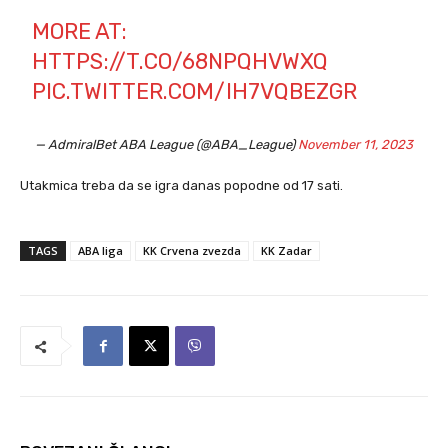
MORE AT:
HTTPS://T.CO/68NPQHVWXQ
PIC.TWITTER.COM/IH7VQBEZGR
— AdmiralBet ABA League (@ABA_League)
November 11, 2023
Utakmica treba da se igra danas popodne od 17 sati.
TAGS
ABA liga
KK Crvena zvezda
KK Zadar