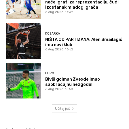
neće igrati za reprezentaciju, čudi
izostanak mladog igrača
6 Aug 2026. 17:39
KOŠARKA
NIŠTA OD PARTIZANA: Alen Smailagić
ima novi klub
6 Aug 2026. 16:52
EURO
Bivši golman Zvexde imao
saobraćajnu nezgodu!
6 Aug 2026. 15:58
Učitaj još