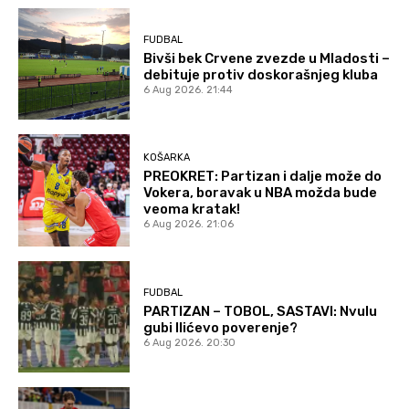
FUDBAL
Bivši bek Crvene zvezde u Mladosti –
debituje protiv doskorašnjeg kluba
6 Aug 2026. 21:44
KOŠARKA
PREOKRET: Partizan i dalje može do
Vokera, boravak u NBA možda bude
veoma kratak!
6 Aug 2026. 21:06
FUDBAL
PARTIZAN – TOBOL, SASTAVI: Nvulu
gubi Ilićevo poverenje?
6 Aug 2026. 20:30