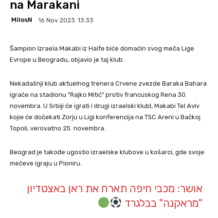
na Marakani
MilosN
16 Nov 2023. 13:33
Šampion Izraela Makabi iz Haife biće domaćin svog meča Lige
Evrope u Beogradu, objavio je taj klub.
Nekadašnji klub aktuelnog trenera Crvene zvezde Baraka Bahara
igraće na stadionu “Rajko Mitić” protiv francuskog Rena 30.
novembra. U Srbiji će igrati i drugi izraelski klubl, Makabi Tel Aviv
kojie će dočekati Zorju u Ligi konferencija na TSC Areni u Bačkoj
Topoli, verovatno 25. novembra.
Beograd je takođe ugostio izraelske klubove u košarci, gde svoje
mečeve igraju u Pioniru.
אושר: מכבי חיפה תארח את ראן באצטדיון
"מראקנה" בבלגרד