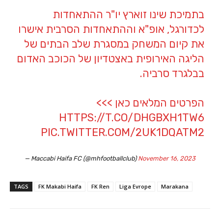
בתמיכת שינו זוארץ יו"ר ההתאחדות
לכדורגל, אופ"א וההתאחדות הסרבית אישרו
את קיום המשחק במסגרת שלב הבתים של
הליגה האירופית באצטדיון של הכוכב האדום
בבלגרד סרביה.
הפרטים המלאים כאן >>>
HTTPS://T.CO/DHGBXH1TW6
PIC.TWITTER.COM/2UK1DQATM2
— Maccabi Haifa FC (@mhfootballclub)
November 16, 2023
TAGS
FK Makabi Haifa
FK Ren
Liga Evrope
Marakana