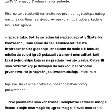
za TV “Arenasport” odmah nakon pobede.
Piksi će tako nastaviti kontinuitet od prethodnog nastupa našeg
nacionalnog tima na najvećoj evropskoj smotri fudbala, kada je
bio u ulozi igrača.
–
Ispada tako. Setite se jedne loše epizode protiv Škota. Na
konferenciji sam rekao da će utakmica biti zaista
interesantna za gledanje i znao sam da neće biti laka, ali
mislim da su ovi igrači pokazali strahovit mentalitet, koji
krasi jednu ekipu koja se ne predaje i veruje u sebe. Ostvarili
smo rezultat koji je dovoljan da nas vodi na Evropsko
prvenstvo i to je najvažnije u svakom slučaju
, ističe Piksi.
Nije sve išlo kako se očekivalo, posebno nakon prvog
poluvremena.
–
Prvo poluvreme smo kontrolisali kompletno i stvarali mnoge
šanse iz kojih smo mogli da ugrozimo gol. Poveli smo sa 1-0,