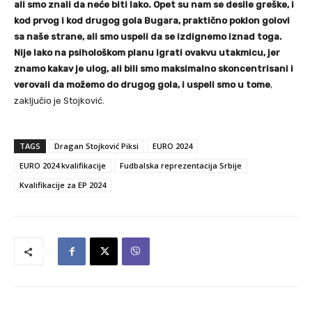
ali smo znali da neće biti lako. Opet su nam se desile greške, i
kod prvog i kod drugog gola Bugara, praktično poklon golovi
sa naše strane, ali smo uspeli da se izdignemo iznad toga.
Nije lako na psihološkom planu igrati ovakvu utakmicu, jer
znamo kakav je ulog, ali bili smo maksimalno skoncentrisani i
verovali da možemo do drugog gola, i uspeli smo u tome
,
zaključio je Stojković.
TAGS
Dragan Stojković Piksi
EURO 2024
EURO 2024 kvalifikacije
Fudbalska reprezentacija Srbije
Kvalifikacije za EP 2024