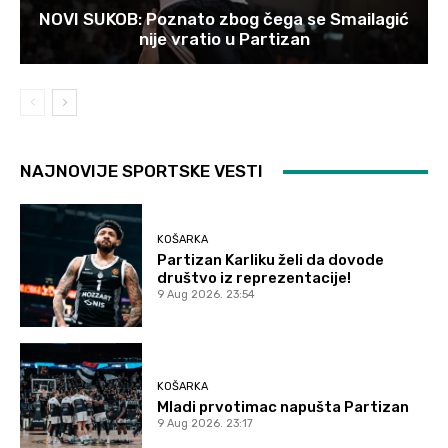
NOVI SUKOB: Poznato zbog čega se Smailagić
nije vratio u Partizan
NAJNOVIJE SPORTSKE VESTI
KOŠARKA
Partizan Karliku želi da dovode
društvo iz reprezentacije!
9 Aug 2026. 23:54
KOŠARKA
Mladi prvotimac napušta Partizan
9 Aug 2026. 23:17