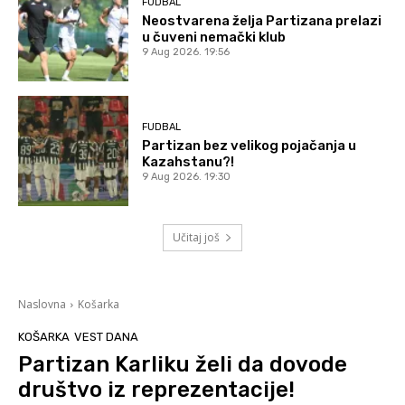
FUDBAL
Neostvarena želja Partizana prelazi
u čuveni nemački klub
9 Aug 2026. 19:56
FUDBAL
Partizan bez velikog pojačanja u
Kazahstanu?!
9 Aug 2026. 19:30
Učitaj još