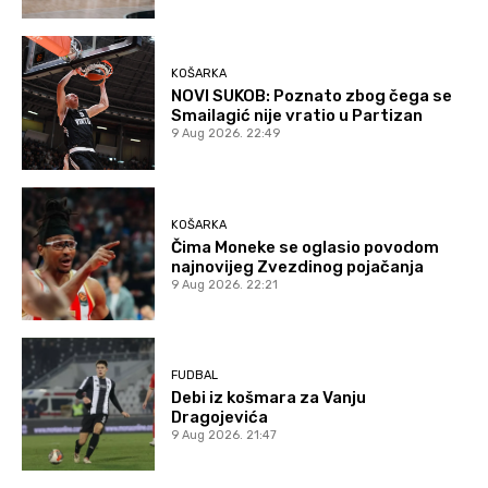
KOŠARKA
NOVI SUKOB: Poznato zbog čega se
Smailagić nije vratio u Partizan
9 Aug 2026. 22:49
KOŠARKA
Čima Moneke se oglasio povodom
najnovijeg Zvezdinog pojačanja
9 Aug 2026. 22:21
FUDBAL
Debi iz košmara za Vanju
Dragojevića
9 Aug 2026. 21:47