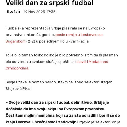
Veliki dan za srpski fudbal
Stefan
19 Nov 2023. 17:35
Fudbalska reprezentacija Srbije plasirala se na Evropsko
prvenstvo nakon 24 godine,
posle remija u Leskovcu sa
Bugarskom
(2-2) u poslednjem kolu kvalifikacija.
To je bilo taman toliko koliko je bilo potrebno, s tim da bi plasman
bio ostvaren u svakom slučaju, pošto su
slavili i Mađari nad
Crnogorcima
.
Svoje utiske je odmah nakon utakmice izneo selektor Dragan
Stojković Piksi.
–
Ovo je veliki dan za srpski fudbal, definitivno. Srbija je
dočekala da ima svoju ekipu na Evropskom prvenstvu.
Čestitam mojim momcima, koji su zaista odradili i borili se do
kraja i verovali. Srećni smo i zadovoljni
, izjavio je selektor Srbije