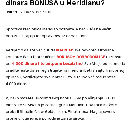
dinara BONUSA u Meridianu?
Milan
6 Dec 2023. 14:00
Sportska kladionica Meridian poznata je kao kuća najvećih
bonusa, a taj epitet opravdava iz dana u dan!
Verujemo da ste već čuli da
Meridian
sve novoregistrovane
korisnike časti fantastičnim
BONUSOM DOBRODOŠLICE
u iznosu
od
4.000 dinara i to potpuno besplatno
! Sve što je potrebno da
uradite jeste da se registrujete na meridianbet.rs sajtu ili mobilnoj
aplikaciji, verifikujete svoj nalog i – to je to. Na vaš račun stiže
4.000 dinara!
A, kako možete iskoristiti svoj bonus? Evo pojašnjenja: 3.000
dinara rezervisano je za slot igre u Meridianu, pa tako možete
probati Shaolin Crew, Golder rush, Pinata loca, Magic powers i
brojne druge igre, a ponuda je zaista široka.