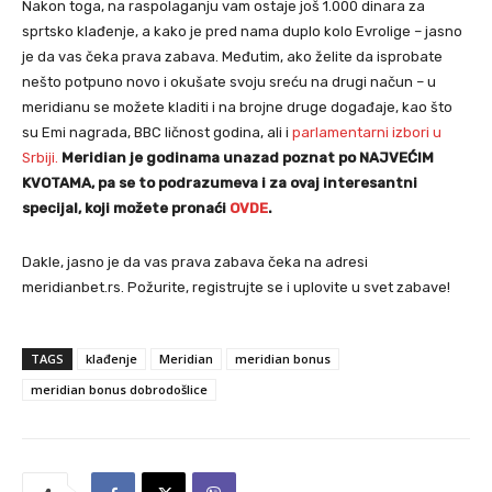
Nakon toga, na raspolaganju vam ostaje još 1.000 dinara za
sprtsko klađenje, a kako je pred nama duplo kolo Evrolige – jasno
je da vas čeka prava zabava. Međutim, ako želite da isprobate
nešto potpuno novo i okušate svoju sreću na drugi načun – u
meridianu se možete kladiti i na brojne druge događaje, kao što
su Emi nagrada, BBC ličnost godina, ali i
parlamentarni izbori u
Srbiji.
Meridian je godinama unazad poznat po NAJVEĆIM
KVOTAMA, pa se to podrazumeva i za ovaj interesantni
specijal, koji možete pronaći
OVDE
.
Dakle, jasno je da vas prava zabava čeka na adresi
meridianbet.rs. Požurite, registrujte se i uplovite u svet zabave!
TAGS
klađenje
Meridian
meridian bonus
meridian bonus dobrodošlice