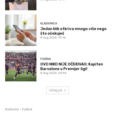
KLADIONICA
Jedan klik otkriva mnogo više nego
što očekuješ
8 Aug 2026. 10:16
FUDBAL
OVO NIKO NIJE OČEKIVAO: Kapiten
Barselone u Premijer ligi!
8 Aug 2026. 09:44
Učitaj još