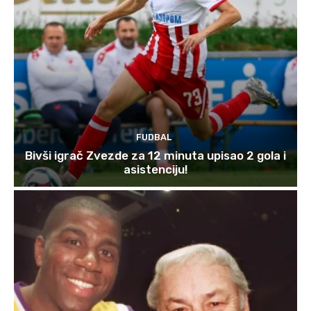
FUDBAL
Bivši igrač Zvezde za 12 minuta upisao 2 gola i
asistenciju!