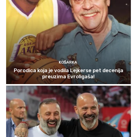
KOŠARKA
Porodica koja je vodila Lejkerse pet decenija
preuzima Evroligaša!