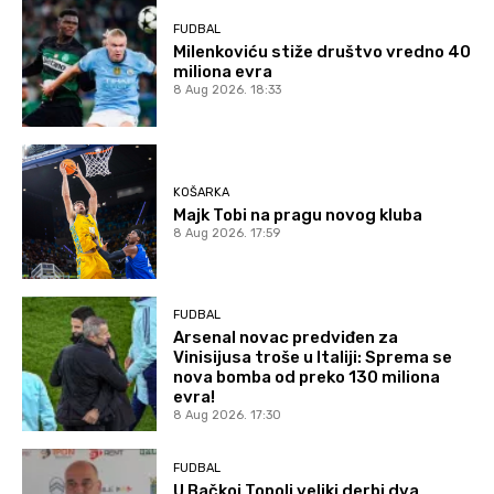
FUDBAL
Milenkoviću stiže društvo vredno 40
miliona evra
8 Aug 2026. 18:33
KOŠARKA
Majk Tobi na pragu novog kluba
8 Aug 2026. 17:59
FUDBAL
Arsenal novac predviđen za
Vinisijusa troše u Italiji: Sprema se
nova bomba od preko 130 miliona
evra!
8 Aug 2026. 17:30
FUDBAL
U Bačkoj Topoli veliki derbi dva