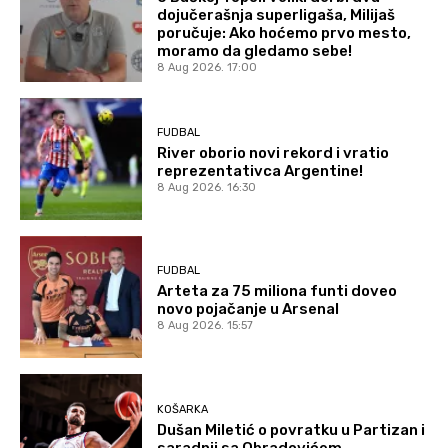
dojučerašnja superligaša, Milijaš
poručuje: Ako hoćemo prvo mesto,
moramo da gledamo sebe!
8 Aug 2026. 17:00
FUDBAL
River oborio novi rekord i vratio
reprezentativca Argentine!
8 Aug 2026. 16:30
FUDBAL
Arteta za 75 miliona funti doveo
novo pojačanje u Arsenal
8 Aug 2026. 15:57
KOŠARKA
Dušan Miletić o povratku u Partizan i
saradnji sa Obradovićem