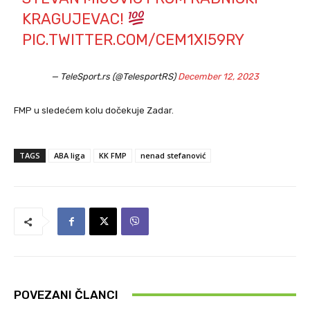
KRAGUJEVAC!
PIC.TWITTER.COM/CEM1XI59RY
— TeleSport.rs (@TelesportRS)
December 12, 2023
FMP u sledećem kolu dočekuje Zadar.
TAGS
ABA liga
KK FMP
nenad stefanović
POVEZANI ČLANCI