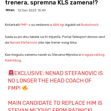
trenera, spremna KLS zamena!?
Milan
12 Dec 2023. 15:49
Košarkaši
FMP-a
su nedavno u
ABA ligi
izgubili od
Budućnosti
.
Sada su pri dnu tabele sa tri trijumfa. Portal Telesport donosi vest
da
Nenad Stefanović
više nije trener ovog tima.
Kao moguću zamenu naveli su Stevana Mijovića iz
kragujevačkog
Radničkog
.
EXCLUSIVE: NENAD STEFANOVIC IS
NO LONGER THE HEAD COACH OF
FMP!
MAIN CANDIDATE TO REPLACE HIM IS
STEVAN MIJOVIC FROM RADNICKI