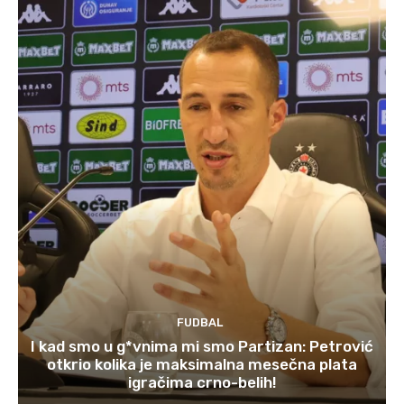
FUDBAL
I kad smo u g*vnima mi smo Partizan: Petrović
otkrio kolika je maksimalna mesečna plata
igračima crno-belih!