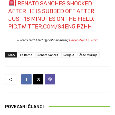
| RENATO SANCHES SHOCKED
AFTER HE IS SUBBED OFF AFTER
JUST 18 MINUTES ON THE FIELD.
PIC.TWITTER.COM/S4EN5IPZHH
— Red Card Alert (@collinabanter)
December 17, 2023
TAGS
FK Roma
Renato Sančez
Serija A
Žoze Murinjo
POVEZANI ČLANCI