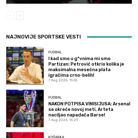
NAJNOVIJE SPORTSKE VESTI
FUDBAL
I kad smo u g*vnima mi smo
Partizan: Petrović otkrio kolika je
maksimalna mesečna plata
igračima crno-belih!
7 Aug 2026. 15:55
FUDBAL
NAKON POTPISA VINISIJUSA: Arsenal
se okreće novoj meti, Arteta
naciljao napadača Barse!
7 Aug 2026. 15:29
KOŠARKA