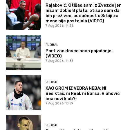
Rajaković: Otišao sam iz Zvezde jer
nisam dobio 8 plata, otišao sam da
bih preživeo, budućnost u Srbiji za
mene nije postojala (VIDEO)
7 Aug 2026. 14:58
FUDBAL
Partizan doveo novo pojačanje!
(VIDEO)
7 Aug 2026. 14:31
FUDBAL
KAO GROM IZ VEDRA NEBA: Ni
Bešiktaš, ni Real, ni Barsa, Vlahović
ima novi klub?!
7 Aug 2026. 13:59
FUDBAL