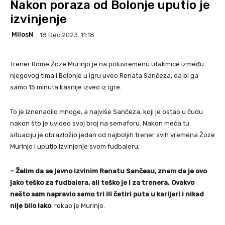
Nakon poraza od Bolonje uputio je
izvinjenje
MilosN
18 Dec 2023. 11:18
Trener Rome Žoze Murinjo je na poluvremenu utakmice između
njegovog tima i Bolonje u igru uveo Renata Sančeza, da bi ga
samo 15 minuta kasnije izveo iz igre.
To je iznenadilo mnoge, a najviše Sančeza, koji je ostao u čudu
nakon što je uvideo svoj broj na semaforu. Nakon meča tu
situaciju je obrazložio jedan od najboljih trener svih vremena Žoze
Murinjo i uputio izvinjenje svom fudbaleru.
– Želim da se javno izvinim Renatu Sančesu, znam da je ovo
jako teško za fudbalera, ali teško je i za trenera. Ovakvo
nešto sam napravio samo tri ili četiri puta u karijeri i nikad
nije bilo lako
, rekao je Murinjo.