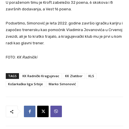
U poraženom timu je Kroft zabeležio 32 poena, 6 skokova i 8
završnih dodavanja, a Vest 16 poena.
Podsetimo, Simonović je leta 2022. godine završio igračku karijru i
započeo trenersku kao pomoćnik Vladimira Jovanovića u Crvenoj
zvezdi, ali je to kratko trajalo, a kragujevački klub mu je prvi u kom
radi kao glavni trener.
FOTO:
KK Radnički
TAGS
KK Radnički Kragujevac
KK Zlatibor
KLS
Košarkaška liga Srbije
Marko Simonović