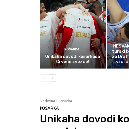
NESVAK
KOŠARKA
turski k
Unikaha dovodi košarkaša
za Draf
Crvene zvezde!
tvrdi d