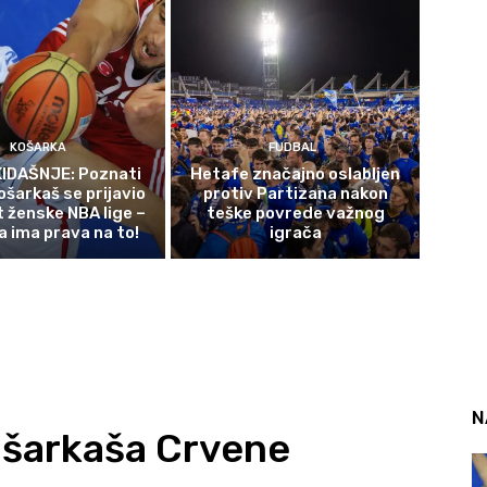
KOŠARKA
FUDBAL
IDAŠNJE: Poznati
Hetafe značajno oslabljen
ošarkaš se prijavio
protiv Partizana nakon
t ženske NBA lige –
teške povrede važnog
a ima prava na to!
igrača