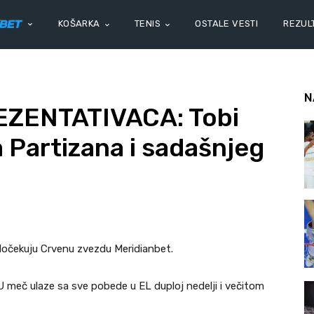
KOŠARKA
TENIS
OSTALE VESTI
REZULT
N
ZENTATIVACA: Tobi
 Partizana i sadašnjeg
dočekuju Crvenu zvezdu Meridianbet.
 U meč ulaze sa sve pobede u EL duploj nedelji i večitom