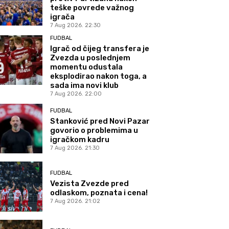
teške povrede važnog
igrača
7 Aug 2026. 22:30
FUDBAL
Igrač od čijeg transfera je
Zvezda u poslednjem
momentu odustala
eksplodirao nakon toga, a
sada ima novi klub
7 Aug 2026. 22:00
FUDBAL
Stanković pred Novi Pazar
govorio o problemima u
igračkom kadru
7 Aug 2026. 21:30
FUDBAL
Vezista Zvezde pred
odlaskom, poznata i cena!
7 Aug 2026. 21:02