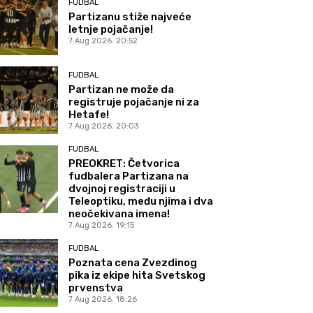
FUDBAL
Partizanu stiže najveće
letnje pojačanje!
7 Aug 2026. 20:52
FUDBAL
Partizan ne može da
registruje pojačanje ni za
Hetafe!
7 Aug 2026. 20:03
FUDBAL
PREOKRET: Četvorica
fudbalera Partizana na
dvojnoj registraciji u
Teleoptiku, među njima i dva
neočekivana imena!
7 Aug 2026. 19:15
FUDBAL
Poznata cena Zvezdinog
pika iz ekipe hita Svetskog
prvenstva
7 Aug 2026. 18:26