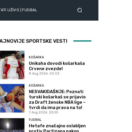
ATI UŽIVO | FUDBAL
AJNOVIJE SPORTSKE VESTI
KOŠARKA
Unikaha dovodi košarkaša
Crvene zvezde!
8 Aug 2026. 00:03
KOŠARKA
NESVAKIDAŠNJE: Poznati
turski košarkaš se prijavio
za Draft ženske NBA lige –
tvrdi da ima prava na to!
7 Aug 2026. 23:00
FUDBAL
Hetafe značajno oslabljen
protiv Partizana nakon