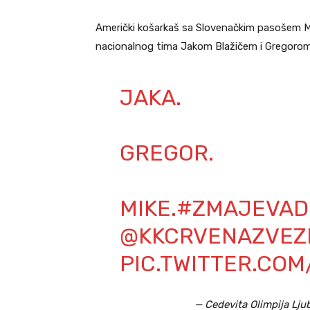
Američki košarkaš sa Slovenačkim pasošem Ma
nacionalnog tima Jakom Blažičem i Gregoro
JAKA.
GREGOR.
MIKE.
#ZMAJEVAD
@KKCRVENAZVEZ
PIC.TWITTER.CO
— Cedevita Olimpija Lj