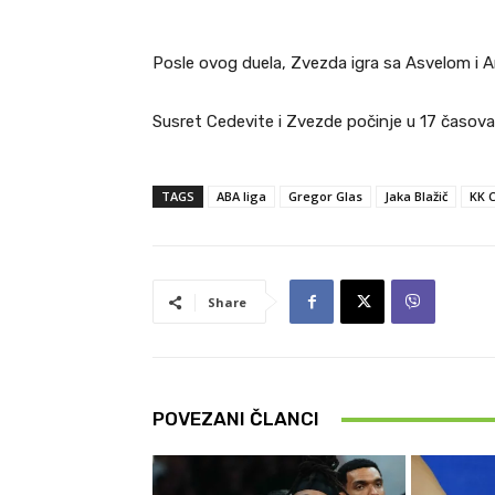
Posle ovog duela, Zvezda igra sa Asvelom i 
Susret Cedevite i Zvezde počinje u 17 časova
TAGS
ABA liga
Gregor Glas
Jaka Blažič
KK C
Share
POVEZANI ČLANCI