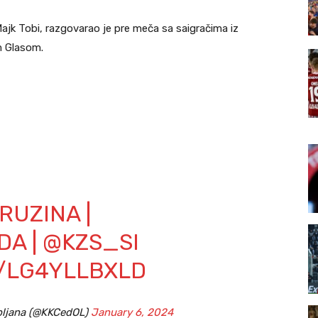
jk Tobi, razgovarao je pre meča sa saigračima iz
m Glasom.
RUZINA
|
DA
|
@KZS_SI
M/LG4YLLBXLD
ubljana (@KKCedOL)
January 6, 2024