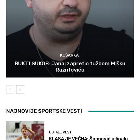
KOŠARKA
BUKTI SUKOB: Janaj zapretio tužbom Mišku
Ražntoviću
NAJNOVIJE SPORTSKE VESTI
OSTALE VESTI
KLASA JE VEČNA: Španović u finalu