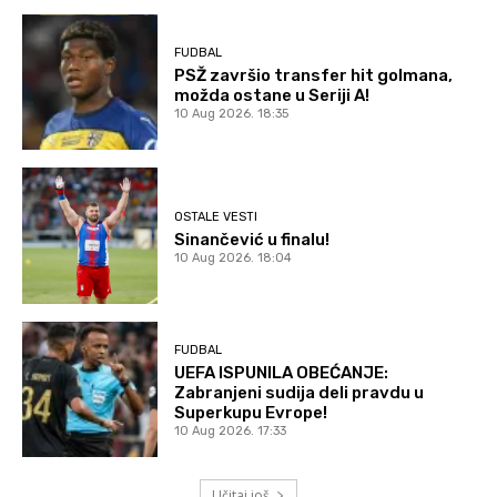
FUDBAL
PSŽ završio transfer hit golmana,
možda ostane u Seriji A!
10 Aug 2026. 18:35
OSTALE VESTI
Sinančević u finalu!
10 Aug 2026. 18:04
FUDBAL
UEFA ISPUNILA OBEĆANJE:
Zabranjeni sudija deli pravdu u
Superkupu Evrope!
10 Aug 2026. 17:33
Učitaj još