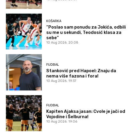
KOŠARKA
“Poslao sam ponudu za Jokića, odbili
su me u sekundi, Teodosić klasa za
sebe”
10 Aug 2026. 20:08
FUDBAL
Stanković pred Hapoel: Znaju da
nema više fazona i fora!
10 Aug 2026. 19:37
FUDBAL
Kapiten Ajaksa jasan: Cvole je jači od
Vojodine i Šelburna!
10 Aug 2026. 19:06