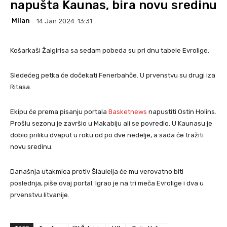
napušta Kaunas, bira novu sredinu
Milan
14 Jan 2024. 13:31
Košarkaši Žalgirisa sa sedam pobeda su pri dnu tabele Evrolige.
Sledećeg petka će dočekati Fenerbahče. U prvenstvu su drugi iza
Ritasa.
Ekipu će prema pisanju portala
Basketnews
napustiti Ostin Holins.
Prošlu sezonu je završio u Makabiju ali se povredio. U Kaunasu je
dobio priliku dvaput u roku od po dve nedelje, a sada će tražiti
novu sredinu.
Današnja utakmica protiv Šiauleija će mu verovatno biti
poslednja, piše ovaj portal. Igrao je na tri meča Evrolige i dva u
prvenstvu litvanije.