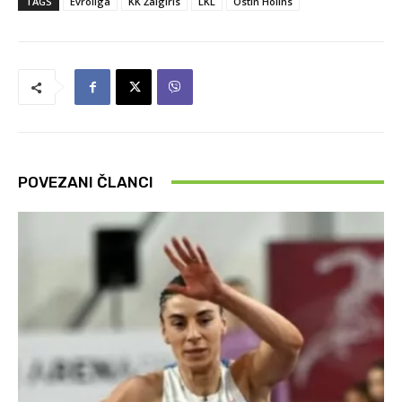
TAGS
Evroliga
KK Žalgiris
LKL
Ostin Holins
POVEZANI ČLANCI