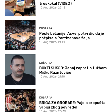
troskoka! (VIDEO)
10 Aug 2026. 22:12
KOŠARKA
Posle bežanije, Asvel potvrdio da je
potpisala Partizanova želja
10 Aug 2026. 21:41
KOŠARKA
BUKTI SUKOB: Janaj zapretio tužbom
Mišku Ražntoviću
10 Aug 2026. 21:10
KOŠARKA
BRIGA ZA GROBARE: Pajola propušta
Srbiju zbog povrede!
10 Aug 2026. 20:39