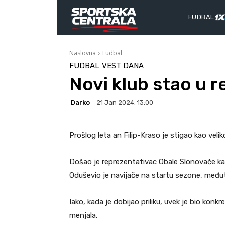
FUDBAL
Naslovna
Fudbal
FUDBAL
VEST DANA
Novi klub stao u r
Darko
21 Jan 2024. 13:00
Prošlog leta an Filip-Kraso je stigao kao vel
Došao je reprezentativac Obale Slonovače ka
Oduševio je navijače na startu sezone, međut
Iako, kada je dobijao priliku, uvek je bio konkr
menjala.