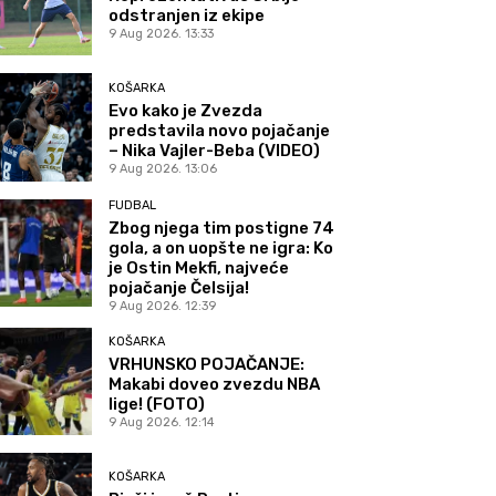
odstranjen iz ekipe
9 Aug 2026. 13:33
KOŠARKA
Evo kako je Zvezda
predstavila novo pojačanje
– Nika Vajler-Beba (VIDEO)
9 Aug 2026. 13:06
FUDBAL
Zbog njega tim postigne 74
gola, a on uopšte ne igra: Ko
je Ostin Mekfi, najveće
pojačanje Čelsija!
9 Aug 2026. 12:39
KOŠARKA
VRHUNSKO POJAČANJE:
Makabi doveo zvezdu NBA
lige! (FOTO)
9 Aug 2026. 12:14
KOŠARKA