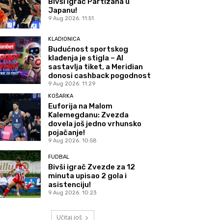
Bivši igrač Partizana u
Japanu!
9 Aug 2026. 11:51
KLADIONICA
Budućnost sportskog
klađenja je stigla – AI
sastavlja tiket, a Meridian
donosi cashback pogodnost
9 Aug 2026. 11:29
KOŠARKA
Euforija na Malom
Kalemegdanu: Zvezda
dovela još jedno vrhunsko
pojačanje!
9 Aug 2026. 10:58
FUDBAL
Bivši igrač Zvezde za 12
minuta upisao 2 gola i
asistenciju!
9 Aug 2026. 10:23
Učitaj još