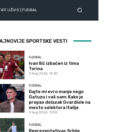
ATI UŽIVO | FUDBAL
AJNOVIJE SPORTSKE VESTI
FUDBAL
Ivan Ilić izbačen iz tima
Torina
9 Aug 2026. 14:30
FUDBAL
Dajte mi evro manje nego
Gatuzu i vaš sam: Kako je
propao dolazak Gvardiole na
mesto selektora Italije
9 Aug 2026. 13:59
FUDBAL
Reprezentativac Srbije