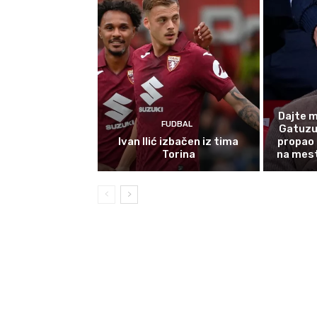
Dajte m
FUDBAL
Gatuzu 
Ivan Ilić izbačen iz tima
propao 
Torina
na mest