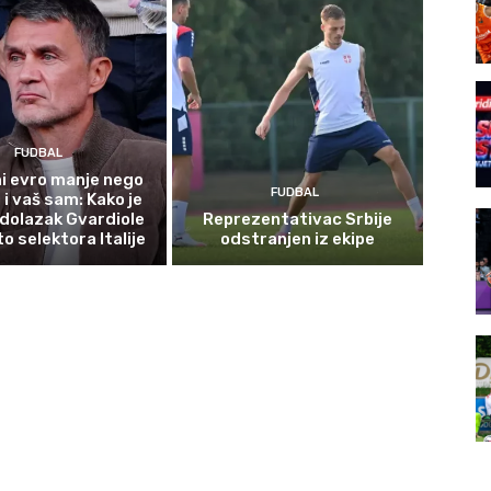
FUDBAL
i evro manje nego
FUDBAL
i vaš sam: Kako je
dolazak Gvardiole
Reprezentativac Srbije
o selektora Italije
odstranjen iz ekipe