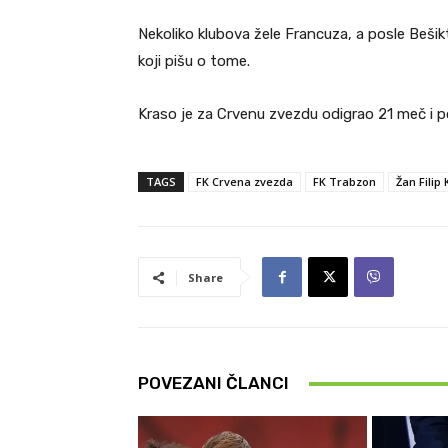
Nekoliko klubova žele Francuza, a posle Bešik
koji pišu o tome.
Kraso je za Crvenu zvezdu odigrao 21 meč i p
TAGS
FK Crvena zvezda
FK Trabzon
Žan Filip
Share
POVEZANI ČLANCI