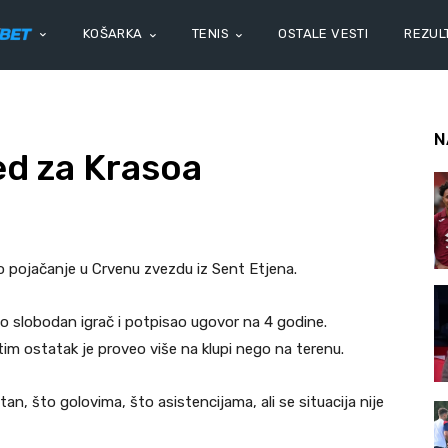
KOŠARKA
TENIS
OSTALE VESTI
REZULT
N
ed za Krasoa
iko pojačanje u Crvenu zvezdu iz Sent Etjena.
o slobodan igrač i potpisao ugovor na 4 godine.
im ostatak je proveo više na klupi nego na terenu.
etan, što golovima, što asistencijama, ali se situacija nije