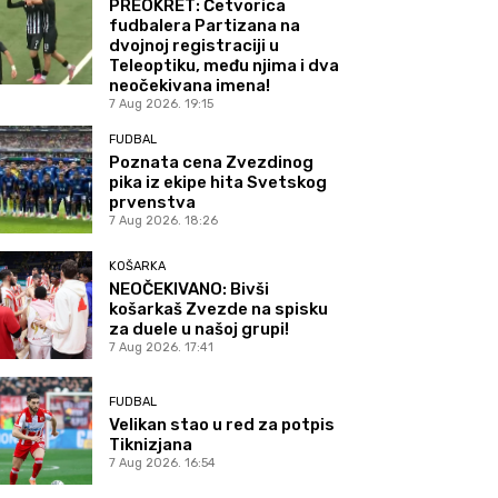
PREOKRET: Četvorica
fudbalera Partizana na
dvojnoj registraciji u
Teleoptiku, među njima i dva
neočekivana imena!
7 Aug 2026. 19:15
FUDBAL
Poznata cena Zvezdinog
pika iz ekipe hita Svetskog
prvenstva
7 Aug 2026. 18:26
KOŠARKA
NEOČEKIVANO: Bivši
košarkaš Zvezde na spisku
za duele u našoj grupi!
7 Aug 2026. 17:41
FUDBAL
Velikan stao u red za potpis
Tiknizjana
7 Aug 2026. 16:54