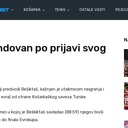
KOŠARKA
TENIS
OSTALE VESTI
REZULT
N
ndovan po prijavi svog
oji predvodi Bešiktaš, kažnjen je utakmicom neigranja i
 evra) od strane Košarkaškog saveza Turske.
ci u kojoj je Beškiktaš savladao (88:59) njegov bivši
 do finala Evrokupa.