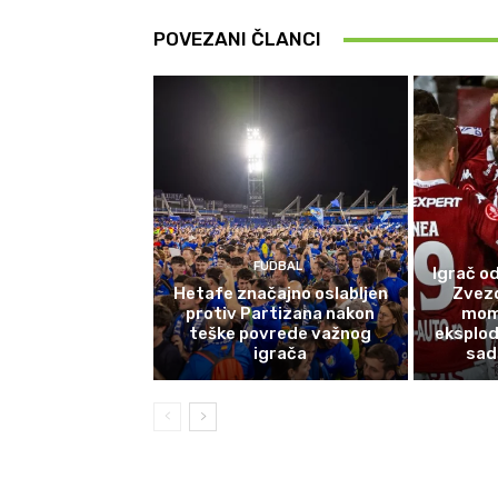
POVEZANI ČLANCI
FUDBAL
Igrač od
Hetafe značajno oslabljen
Zvez
protiv Partizana nakon
mom
teške povrede važnog
eksplod
igrača
sad