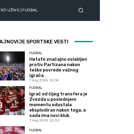
ATI UŽIVO | FUDBAL
AJNOVIJE SPORTSKE VESTI
FUDBAL
Hetafe značajno oslabljen
protiv Partizana nakon
teške povrede važnog
igrača
7 Aug 2026. 22:30
FUDBAL
Igrač od čijeg transfera je
Zvezda u poslednjem
momentu odustala
eksplodirao nakon toga, a
sada ima novi klub
7 Aug 2026. 22:00
FUDBAL