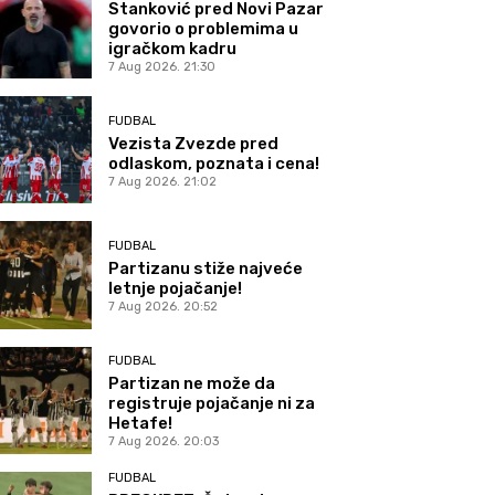
Stanković pred Novi Pazar
govorio o problemima u
igračkom kadru
7 Aug 2026. 21:30
FUDBAL
Vezista Zvezde pred
odlaskom, poznata i cena!
7 Aug 2026. 21:02
FUDBAL
Partizanu stiže najveće
letnje pojačanje!
7 Aug 2026. 20:52
FUDBAL
Partizan ne može da
registruje pojačanje ni za
Hetafe!
7 Aug 2026. 20:03
FUDBAL