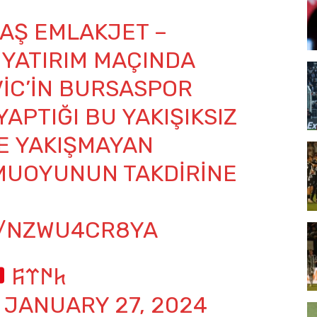
AŞ EMLAKJET –
YATIRIM MAÇINDA
IC’IN BURSASPOR
APTIĞI BU YAKIŞIKSIZ
E YAKIŞMAYAN
MUOYUNUN TAKDIRINE
M/NZWU4CR8YA
𐱅𐰇𐰼𐰰
)
JANUARY 27, 2024