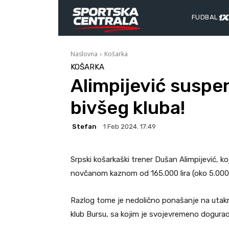
FUDBAL
Naslovna
Košarka
KOŠARKA
Alimpijević suspe
bivšeg kluba!
Stefan
1 Feb 2024. 17:49
Srpski košarkaški trener Dušan Alimpijević, k
novčanom kaznom od 165.000 lira (oko 5.000
Razlog tome je nedolično ponašanje na utakmi
klub Bursu, sa kojim je svojevremeno dogurao