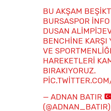
BU AKŞAM BEŞIKT
BURSASPOR İNFO 
DUSAN ALIMPIJEV
BENCHINE KARŞI Y
VE SPORTMENLIĞ
HAREKETLERI KA
BIRAKIYORUZ.
PIC.TWITTER.CO
— ADNAN BATIR
(@ADNAN_BATIR