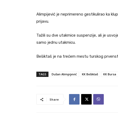
Alimpijević je neprimereno gestikulirao ka klup
prijavu.
Tažili su dve utakmice suspenzije, ali je usvoj
samo jednu utakmicu.
Bešiktaš je na trećem mestu turskog prvenst
TAGS
Dušan Alimpijević
KK Bešiktaš
KK Bursa
Share