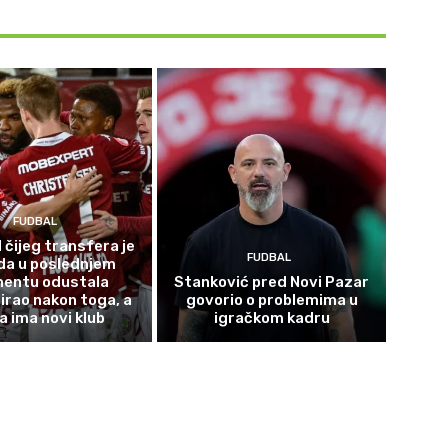
FUDBAL
 čijeg transfera je
FUDBAL
da u poslednjem
entu odustala
Stanković pred Novi Pazar
irao nakon toga, a
govorio o problemima u
a ima novi klub
igračkom kadru