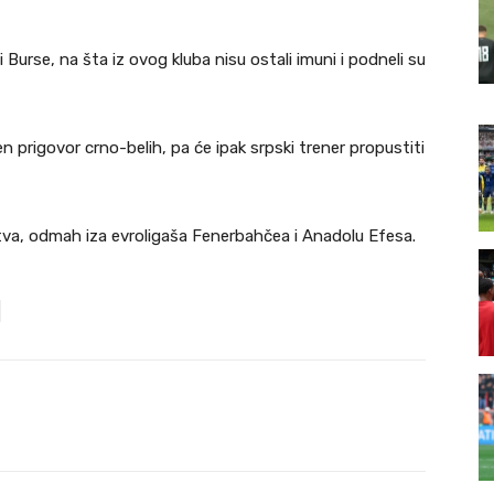
i Burse, na šta iz ovog kluba nisu ostali imuni i podneli su
en prigovor crno-belih, pa će ipak srpski trener propustiti
va, odmah iza evroligaša Fenerbahčea i Anadolu Efesa.