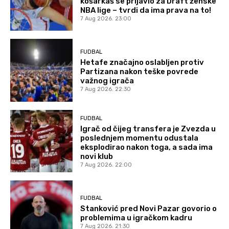
košarkaš se prijavio za Draft ženske
NBA lige – tvrdi da ima prava na to!
7 Aug 2026. 23:00
FUDBAL
Hetafe značajno oslabljen protiv
Partizana nakon teške povrede
važnog igrača
7 Aug 2026. 22:30
FUDBAL
Igrač od čijeg transfera je Zvezda u
poslednjem momentu odustala
eksplodirao nakon toga, a sada ima
novi klub
7 Aug 2026. 22:00
FUDBAL
Stanković pred Novi Pazar govorio o
problemima u igračkom kadru
7 Aug 2026. 21:30