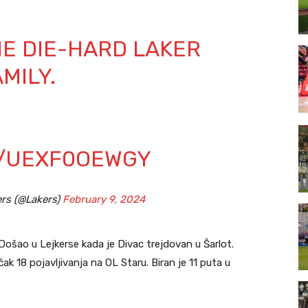
HE DIE-HARD LAKER
MILY.
M/UEXF0OEWGY
ers (@Lakers)
February 9, 2024
Došao u Lejkerse kada je Divac trejdovan u Šarlot.
ak 18 pojavljivanja na OL Staru. Biran je 11 puta u