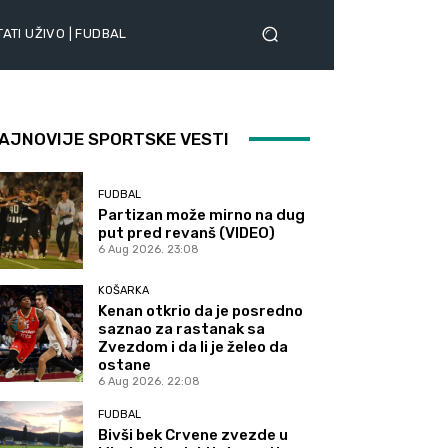
ATI UŽIVO | FUDBAL
AJNOVIJE SPORTSKE VESTI
FUDBAL
Partizan može mirno na dug
put pred revanš (VIDEO)
6 Aug 2026. 23:08
KOŠARKA
Kenan otkrio da je posredno
saznao za rastanak sa
Zvezdom i da li je želeo da
ostane
6 Aug 2026. 22:08
FUDBAL
Bivši bek Crvene zvezde u