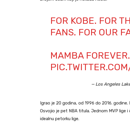
FOR KOBE. FOR T
FANS. FOR OUR FA
MAMBA FOREVER.
PIC.TWITTER.CO
— Los Angeles Lak
Igrao je 20 godina, od 1996 do 2016. godine. 
Osvojio je pet NBA titula. Jednom MVP lige i č
idealnu petorku lige.