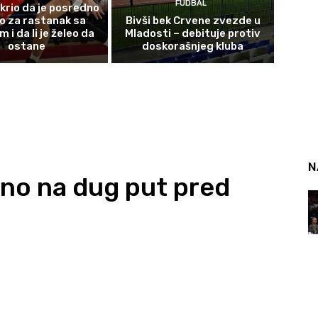
FUDBAL
krio da je posredno
o za rastanak sa
Bivši bek Crvene zvezde u
i da li je želeo da
Mladosti – debituje protiv
ostane
doskorašnjeg kluba