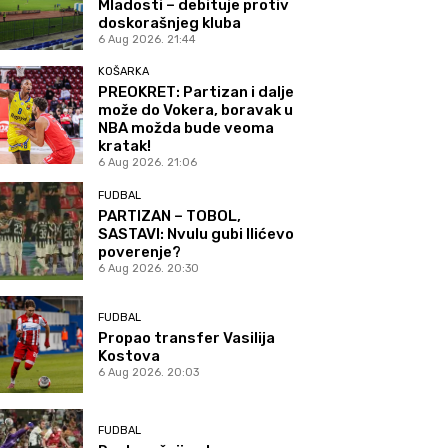
Mladosti – debituje protiv
doskorašnjeg kluba
6 Aug 2026. 21:44
KOŠARKA
PREOKRET: Partizan i dalje
može do Vokera, boravak u
NBA možda bude veoma
kratak!
6 Aug 2026. 21:06
FUDBAL
PARTIZAN – TOBOL,
SASTAVI: Nvulu gubi Ilićevo
poverenje?
6 Aug 2026. 20:30
FUDBAL
Propao transfer Vasilija
Kostova
6 Aug 2026. 20:03
FUDBAL