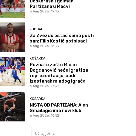
Doskorašnji golman
Partizana u Mačvi
6 Aug 2026. 19:13
FUDBAL
Za Zvezdu ostao samo pusti
san: Filip Kostić potpisao!
6 Aug 2026. 18:27
KOŠARKA
Poznato zašto Micić i
Bogdanović neće igrati za
reprezentaciju, čudi
izostanak mladog igrača
6 Aug 2026. 17:39
KOŠARKA
NIŠTA OD PARTIZANA: Alen
Smailagić ima novi klub
6 Aug 2026. 16:52
Učitaj još