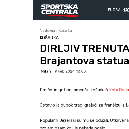
FUDBAL
Naslovna
Košarka
KOŠARKA
DIRLJIV TRENUTAK
Brajantova statua
Milan
9 Feb 2024. 18:00
Pre četiri gotine, američki košarkaš
Kobi Braj
Ostavio je dubok trag igrajući za franšizu iz 
Popularni Jezeraši su mu se odužili. Otkrivena
brojem osam koji je nekada nosio.