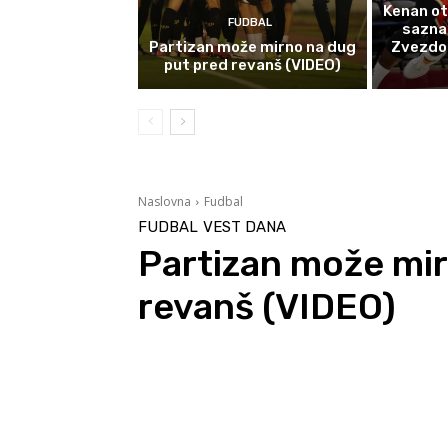
Kenan ot
FUDBAL
sazna
Partizan može mirno na dug
Zvezdom 
put pred revanš (VIDEO)