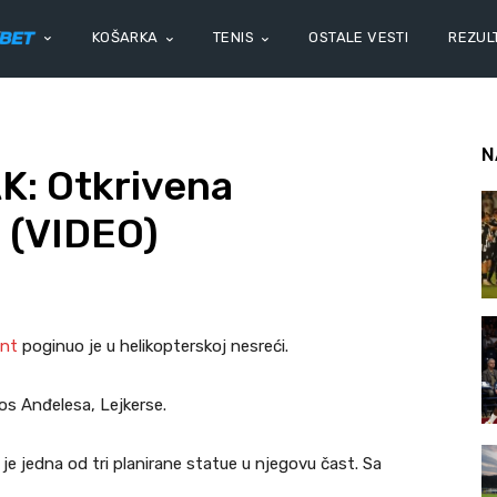
KOŠARKA
TENIS
OSTALE VESTI
REZULT
N
: Otkrivena
 (VIDEO)
ant
poginuo je u helikopterskoj nesreći.
Los Anđelesa, Lejkerse.
 je jedna od tri planirane statue u njegovu čast. Sa