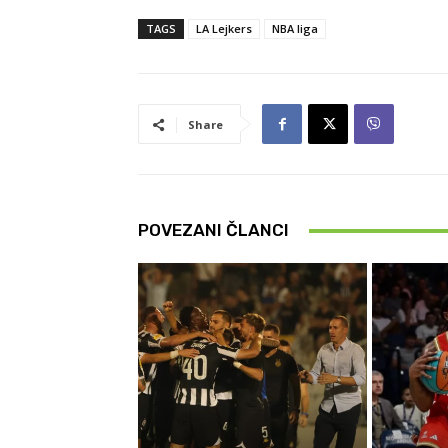
TAGS
LA Lejkers
NBA liga
Share
POVEZANI ČLANCI