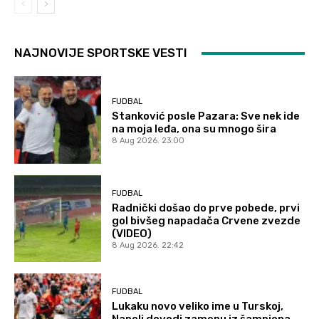
NAJNOVIJE SPORTSKE VESTI
FUDBAL
Stanković posle Pazara: Sve nek ide
na moja leđa, ona su mnogo šira
8 Aug 2026. 23:00
FUDBAL
Radnički došao do prve pobede, prvi
gol bivšeg napadača Crvene zvezde
(VIDEO)
8 Aug 2026. 22:42
FUDBAL
Lukaku novo veliko ime u Turskoj,