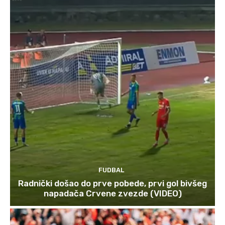
FUDBAL
Radnički došao do prve pobede, prvi gol bivšeg
napadača Crvene zvezde (VIDEO)