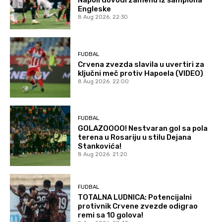
Napoli dovodi zamenu iz šampiona
Engleske
8 Aug 2026. 22:30
FUDBAL
Crvena zvezda slavila u uvertiri za
ključni meč protiv Hapoela (VIDEO)
8 Aug 2026. 22:00
FUDBAL
GOLAZOOOO! Nestvaran gol sa pola
terena u Rosariju u stilu Dejana
Stankovića!
8 Aug 2026. 21:20
FUDBAL
TOTALNA LUDNICA: Potencijalni
protivnik Crvene zvezde odigrao
remi sa 10 golova!