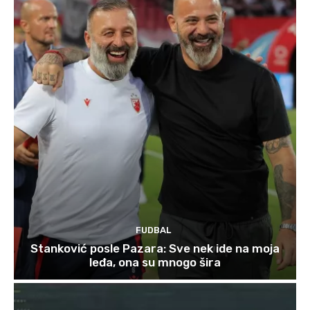
FUDBAL
Stanković posle Pazara: Sve nek ide na moja
leđa, ona su mnogo šira