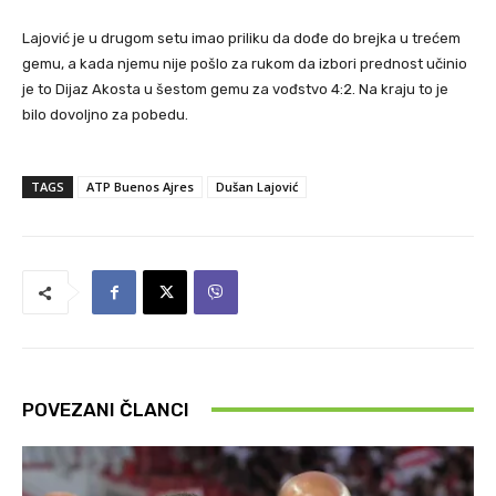
Lajović je u drugom setu imao priliku da dođe do brejka u trećem
gemu, a kada njemu nije pošlo za rukom da izbori prednost učinio
je to Dijaz Akosta u šestom gemu za vođstvo 4:2. Na kraju to je
bilo dovoljno za pobedu.
TAGS
ATP Buenos Ajres
Dušan Lajović
POVEZANI ČLANCI