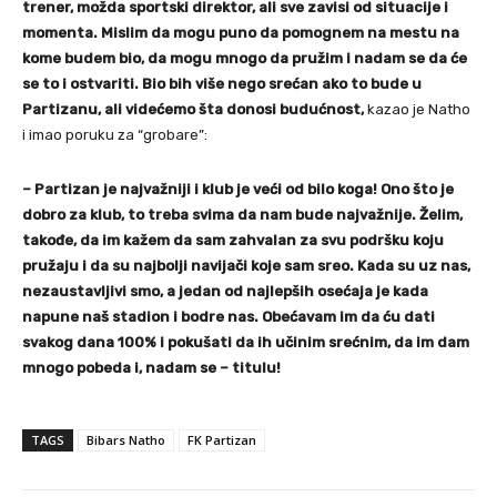
trener, možda sportski direktor, ali sve zavisi od situacije i
momenta. Mislim da mogu puno da pomognem na mestu na
kome budem bio, da mogu mnogo da pružim i nadam se da će
se to i ostvariti. Bio bih više nego srećan ako to bude u
Partizanu, ali videćemo šta donosi budućnost,
kazao je Natho
i imao poruku za “grobare”:
– Partizan je najvažniji i klub je veći od bilo koga! Ono što je
dobro za klub, to treba svima da nam bude najvažnije. Želim,
takođe, da im kažem da sam zahvalan za svu podršku koju
pružaju i da su najbolji navijači koje sam sreo. Kada su uz nas,
nezaustavljivi smo, a jedan od najlepših osećaja je kada
napune naš stadion i bodre nas. Obećavam im da ću dati
svakog dana 100% i pokušati da ih učinim srećnim, da im dam
mnogo pobeda i, nadam se – titulu!
TAGS
Bibars Natho
FK Partizan