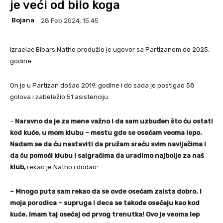
je veći od bilo koga
Bojana
28 Feb 2024. 15:45
Izraelac Bibars Natho produžio je ugovor sa Partizanom do 2025.
godine.
On je u Partizan došao 2019. godine i do sada je postigao 58
golova i zabeležio 51 asistenciju.
–
Naravno da je za mene važno i da sam uzbuđen što ću ostati
kod kuće, u mom klubu – mestu gde se osećam veoma lepo.
Nadam se da ću nastaviti da pružam sreću svim navijačima i
da ću pomoći klubu i saigračima da uradimo najbolje za naš
klub,
rekao je Natho i dodao:
– Mnogo puta sam rekao da se ovde osećam zaista dobro. I
moja porodica – supruga i deca se takođe osećaju kao kod
kuće. Imam taj osećaj od prvog trenutka! Ovo je veoma lep