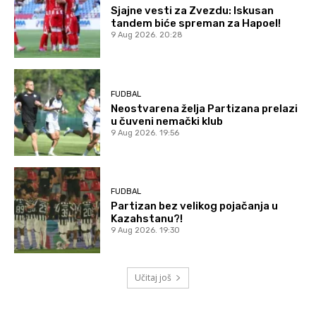
Sjajne vesti za Zvezdu: Iskusan
tandem biće spreman za Hapoel!
9 Aug 2026. 20:28
FUDBAL
Neostvarena želja Partizana prelazi
u čuveni nemački klub
9 Aug 2026. 19:56
FUDBAL
Partizan bez velikog pojačanja u
Kazahstanu?!
9 Aug 2026. 19:30
Učitaj još