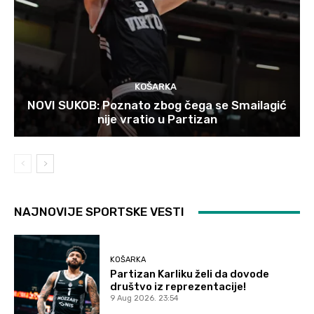
KOŠARKA
NOVI SUKOB: Poznato zbog čega se Smailagić
nije vratio u Partizan
NAJNOVIJE SPORTSKE VESTI
KOŠARKA
Partizan Karliku želi da dovode
društvo iz reprezentacije!
9 Aug 2026. 23:54