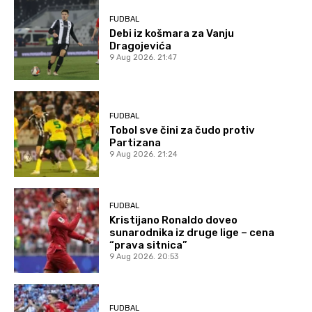
FUDBAL
Debi iz košmara za Vanju
Dragojevića
9 Aug 2026. 21:47
FUDBAL
Tobol sve čini za čudo protiv
Partizana
9 Aug 2026. 21:24
FUDBAL
Kristijano Ronaldo doveo
sunarodnika iz druge lige – cena
“prava sitnica”
9 Aug 2026. 20:53
FUDBAL