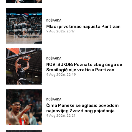
KOŠARKA
Mladi prvotimac napušta Partizan
9 Aug 2026. 23:17
KOŠARKA
NOVI SUKOB: Poznato zbog čega se
Smailagić nije vratio u Partizan
9 Aug 2026. 22:49
KOŠARKA
Čima Moneke se oglasio povodom
najnovijeg Zvezdinog pojačanja
9 Aug 2026. 22:21