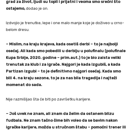
grad za život, ljudi su topli i prijatni i veoma smo srećni što
ostajemo,
dodao je on.
Izdvojio je trenutke, lepe i one malo manje koje je doživeo u crno-
belom dresu.
– Mislim, na kraju krajeva, kada osetiš derbi – to je najbolji
osećaj. Ali kada smo pobedili u derbiju u polufinalu (polufinale
Kupa Srbije, 2020. godine – prim.aut.) to je bio zaista veliki
trenutak za klub i za igrače. Najgori je kada izgubiš, a kada
Partizan izgubi – to je definitivno najgori osećaj. Kada smo
bili 4. na kraju sezone, to je za nas bila tragedija i najteži
momenat do sada.
Nije razmišljao šta će biti po završetku karijere.
– Još uvek ne znam, ali znam da želim da ostanem blizu
fudbala. Ne znam tačno čime bih voleo da se bavim nakon
igračke karijere, možda u stručnom štabu – pomoćni trener ili