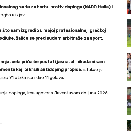
onalnog suda za borbu protiv dopinga (NADO Italia) i
Pogba u izjavi.
ve što sam izgradio u mojoj profesionalnoj igračkoj
 odluke, žaliću se pred sudom arbitraže za sport
,
ja, cela priča će postati jasna, ali nikada nisam
mente koji bi kršili antidoping propise
, istakao je
grao 91 utakmicu i dao 11 golova.
imanje dopinga, ima ugovor s Juventusom do juna 2026.