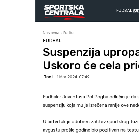
FUDBAL
Naslovna
Fudbal
FUDBAL
Suspenzija upropa
Uskoro će cela pri
Toni
1 Mar 2024. 07:49
Fudbaler Juventusa Pol Pogba odlučio je da 
suspenziju koja mu je izrečena ranije ove nede
U četvrtak je odobren zahtev sportskog tužit
avgustu prošle godine bio pozitivan na testu