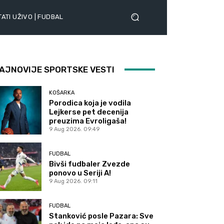
ATI UŽIVO | FUDBAL
AJNOVIJE SPORTSKE VESTI
KOŠARKA
Porodica koja je vodila
Lejkerse pet decenija
preuzima Evroligaša!
9 Aug 2026. 09:49
FUDBAL
Bivši fudbaler Zvezde
ponovo u Seriji A!
9 Aug 2026. 09:11
FUDBAL
Stanković posle Pazara: Sve