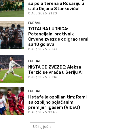
sa pola terena u Rosariju u
stilu Dejana Stankovića!
8 Aug 2026. 21:20
FUDBAL
TOTALNA LUDNICA:
Potencijalni protivnik
Crvene zvezde odigrao remi
sa 10 golova!
8 Aug 2026. 20:47
FUDBAL
NIŠTA OD ZVEZDE: Aleksa
Terzić se vraća u Seriju A!
8 Aug 2026. 20:16
FUDBAL
Hetafe je ozbiljan tim: Remi
sa ozbiljno pojačanim
premijerligašem (VIDEO)
8 Aug 2026. 19:45
Učitaj još