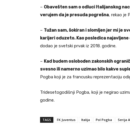
–
Obavešten sam o odluci Italijanskog naci
verujem da je presuda pogrešna
, rekao je 
–
Tužan sam, šokiran i slomljen jer mi je s
karijeri oduzeto. Kao posledica najavljene
dodao je svetski prvak iz 2018. godine.
–
Kad budem oslobođen zakonskih ograničen
svesno ili namerno uzimao bilo kakve suple
Pogba koji je za francusku reprezentaciju odi
Tridesetogodišnji Pogba, koji je negirao uz
godine.
TAGS
FK Juventus
Italija
Pol Pogba
Serija A