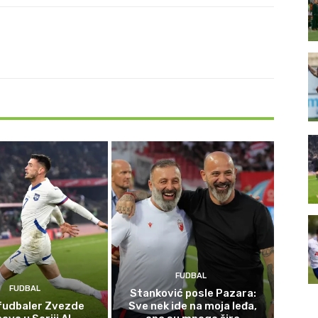
FUDBAL
FUDBAL
Stanković posle Pazara:
 fudbaler Zvezde
Sve nek ide na moja leđa,