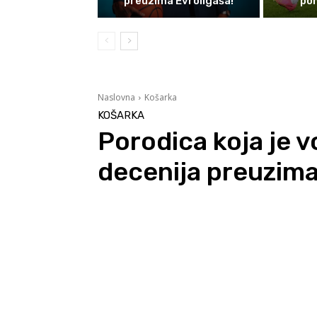
preuzima Evroligaša!
pon