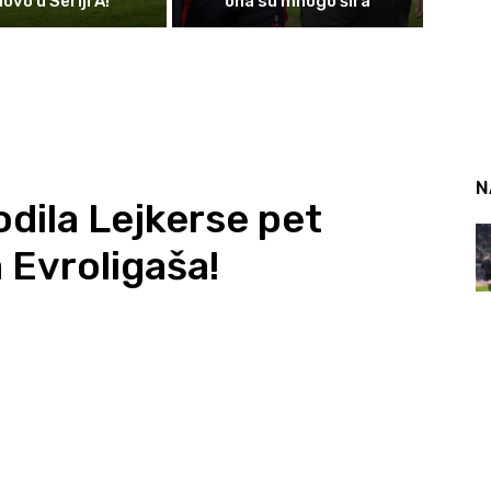
ovo u Seriji A!
ona su mnogo šira