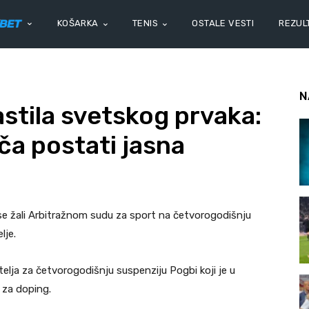
KOŠARKA
TENIS
OSTALE VESTI
REZULT
N
stila svetskog prvaka:
ča postati jasna
se žali Arbitražnom sudu za sport na četvorogodišnju
lje.
elja za četvorogodišnju suspenziju Pogbi koji je u
 za doping.