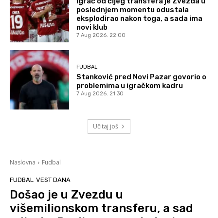
Igrač od čijeg transfera je Zvezda u
poslednjem momentu odustala
eksplodirao nakon toga, a sada ima
novi klub
7 Aug 2026. 22:00
FUDBAL
Stanković pred Novi Pazar govorio o
problemima u igračkom kadru
7 Aug 2026. 21:30
Učitaj još