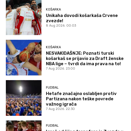
KOŠARKA
Unikaha dovodi košarkaša Crvene
zvezde!
8 Aug 2026. 00:03
KOŠARKA
NESVAKIDAŠNJE: Poznati turski
košarkaš se prijavio za Draft ženske
NBA lige – tvrdi da ima prava na to!
7 Aug 2026. 23:00
FUDBAL
Hetafe značajno oslabljen protiv
Partizana nakon teške povrede
važnog igrača
7 Aug 2026. 22:30
FUDBAL