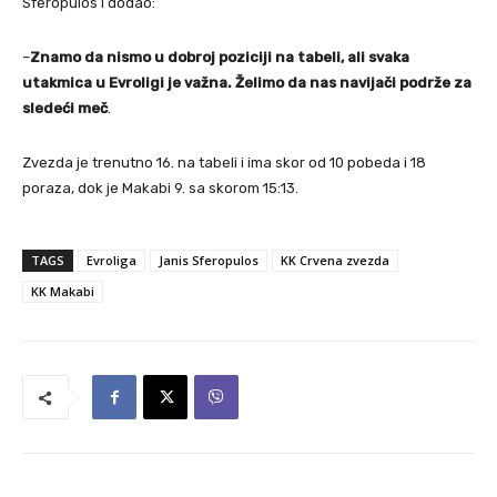
Sferopulos i dodao:
–
Znamo da nismo u dobroj poziciji na tabeli, ali svaka
utakmica u Evroligi je važna. Želimo da nas navijači podrže za
sledeći meč
.
Zvezda je trenutno 16. na tabeli i ima skor od 10 pobeda i 18
poraza, dok je Makabi 9. sa skorom 15:13.
TAGS
Evroliga
Janis Sferopulos
KK Crvena zvezda
KK Makabi