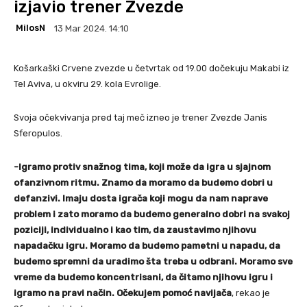
izjavio trener Zvezde
MilosN
13 Mar 2024. 14:10
Košarkaški Crvene zvezde u četvrtak od 19.00 dočekuju Makabi iz
Tel Aviva, u okviru 29. kola Evrolige.
Svoja očekvivanja pred taj meč izneo je trener Zvezde Janis
Sferopulos.
-Igramo protiv snažnog tima, koji može da igra u sjajnom
ofanzivnom ritmu. Znamo da moramo da budemo dobri u
defanzivi. Imaju dosta igrača koji mogu da nam naprave
problem i zato moramo da budemo generalno dobri na svakoj
poziciji, individualno i kao tim, da zaustavimo njihovu
napadačku igru. Moramo da budemo pametni u napadu, da
budemo spremni da uradimo šta treba u odbrani. Moramo sve
vreme da budemo koncentrisani, da čitamo njihovu igru i
igramo na pravi način. Očekujem pomoć navijača
, rekao je