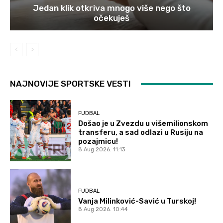
Jedan klik otkriva mnogo više nego što
očekuješ
NAJNOVIJE SPORTSKE VESTI
FUDBAL
Došao je u Zvezdu u višemilionskom
transferu, a sad odlazi u Rusiju na
pozajmicu!
8 Aug 2026. 11:13
FUDBAL
Vanja Milinković-Savić u Turskoj!
8 Aug 2026. 10:44