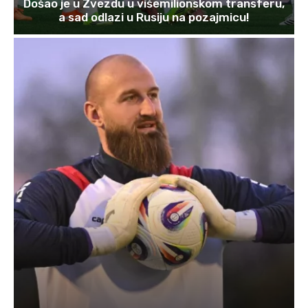
Došao je u Zvezdu u višemilionskom transferu,
a sad odlazi u Rusiju na pozajmicu!