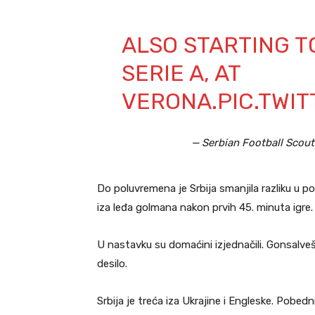
ALSO STARTING T
SERIE A, AT
VERONA.
PIC.TWI
— Serbian Football Scou
Do poluvremena je Srbija smanjila razliku u po
iza leđa golmana nakon prvih 45. minuta igre.
U nastavku su domaćini izjednačili. Gonsalveš
desilo.
Srbija je treća iza Ukrajine i Engleske. Pobedn