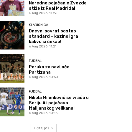
Naredno pojačanje Zvezde
stiže iz Real Madrida!
6 Aug 2026. 11:26
KLADIONICA
Dnevni povrat postao
standard – kazino igra
kakvu si čekao!
6 Aug 2026. 11:21
FUDBAL
Poruka za navijače
Partizana
6 Aug 2026. 10:50
FUDBAL
Nikola Milenković se vraća u
Seriju A i pojačava
italijanskog velikana!
6 Aug 2026. 10:18
Učitaj još