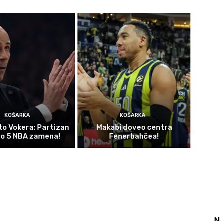
KOŠARKA
KOŠARKA
o Vokera: Partizan
Makabi doveo centra
ao 5 NBA zamena!
Fenerbahčea!