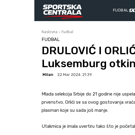
FUDBAL
Naslovna
Fudbal
FUDBAL
DRULOVIĆ I ORLIĆ
Luksemburg otkinu
Milan
22 Mar 2024. 21:39
Mlada selekcija Srbije do 21 godine nije uspe
prvenstvo. Orlići se sa ovog gostovanja vraća
plasman koje su sada još manje.
Utakmica je imala uvertiru tako što je početa