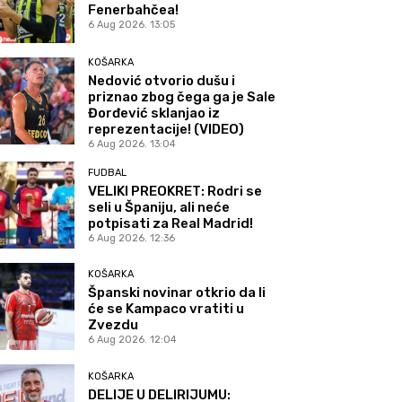
Fenerbahčea!
6 Aug 2026. 13:05
KOŠARKA
Nedović otvorio dušu i
priznao zbog čega ga je Sale
Đorđević sklanjao iz
reprezentacije! (VIDEO)
6 Aug 2026. 13:04
FUDBAL
VELIKI PREOKRET: Rodri se
seli u Španiju, ali neće
potpisati za Real Madrid!
6 Aug 2026. 12:36
KOŠARKA
Španski novinar otkrio da li
će se Kampaco vratiti u
Zvezdu
6 Aug 2026. 12:04
KOŠARKA
DELIJE U DELIRIJUMU: