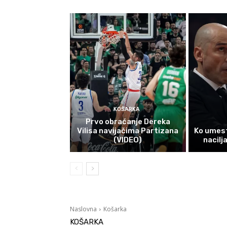
KOŠARKA
Prvo obraćanje Dereka
Vilisa navijačima Partizana
Ko umest
(VIDEO)
nacilj