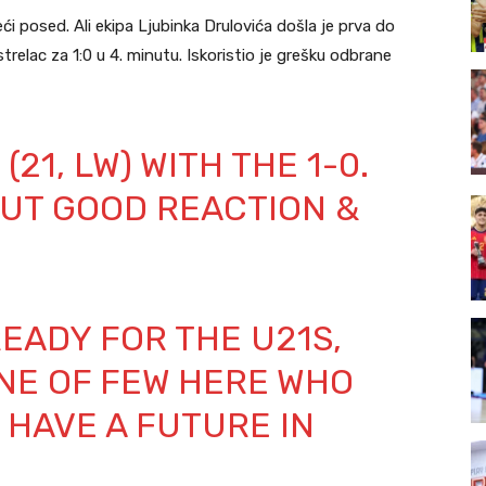
eći posed. Ali ekipa Ljubinka Drulovića došla je prva do
relac za 1:0 u 4. minutu. Iskoristio je grešku odbrane
21, LW) WITH THE 1-0.
BUT GOOD REACTION &
READY FOR THE U21S,
ONE OF FEW HERE WHO
HAVE A FUTURE IN