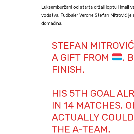
Luksemburžani od starta držali loptu i imali v
vođstva. Fudbaler Verone Stefan Mitrović je st
domaćina.
STEFAN MITROVIĆ (
A GIFT FROM
, 
FINISH.
HIS 5TH GOAL AL
IN 14 MATCHES. 
ACTUALLY COULD 
THE A-TEAM.