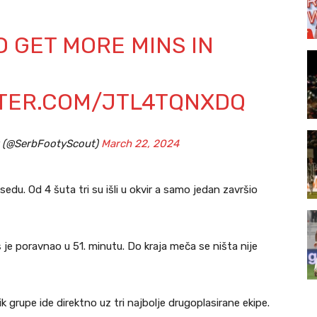
O GET MORE MINS IN
TTER.COM/JTL4TQNXDQ
t (@SerbFootyScout)
March 22, 2024
sedu. Od 4 šuta tri su išli u okvir a samo jedan završio
 je poravnao u 51. minutu. Do kraja meča se ništa nije
ik grupe ide direktno uz tri najbolje drugoplasirane ekipe.