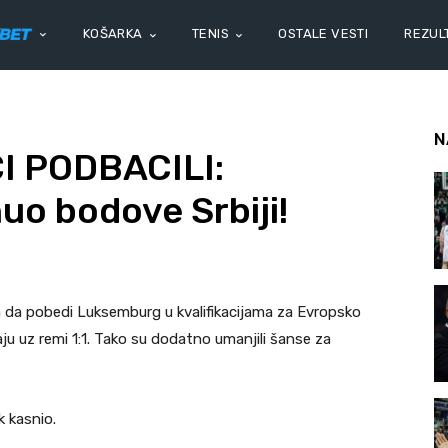
KOŠARKA
TENIS
OSTALE VESTI
REZULT
N
I PODBACILI:
o bodove Srbiji!
la da pobedi Luksemburg u kvalifikacijama za Evropsko
ju uz remi 1:1. Tako su dodatno umanjili šanse za
k kasnio.