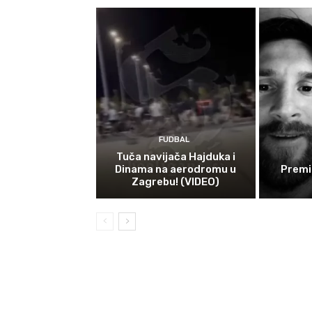
FUDBAL
Tuča navijača Hajduka i
Dinama na aerodromu u
Premi
Zagrebu! (VIDEO)