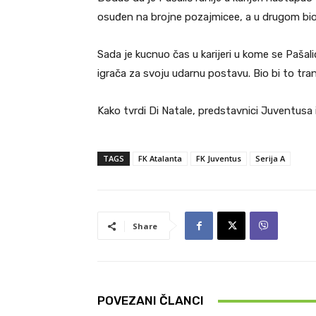
osuđen na brojne pozajmicee, a u drugom bio 
Sada je kucnuo čas u karijeri u kome se Pašali
igrača za svoju udarnu postavu. Bio bi to trans
Kako tvrdi Di Natale, predstavnici Juventusa 
TAGS
FK Atalanta
FK Juventus
Serija A
Share
POVEZANI ČLANCI