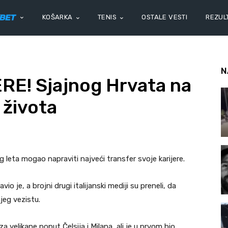
KOŠARKA
TENIS
OSTALE VESTI
REZULT
N
E! Sjajnog Hrvata na
 života
 leta mogao napraviti najveći transfer svoje karijere.
io je, a brojni drugi italijanski mediji su preneli, da
jeg vezistu.
za velikane poput Čelsija i Milana, ali je u prvom bio