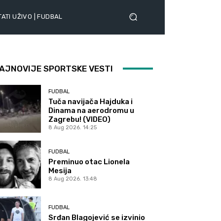
ATI UŽIVO | FUDBAL
AJNOVIJE SPORTSKE VESTI
FUDBAL
Tuča navijača Hajduka i
Dinama na aerodromu u
Zagrebu! (VIDEO)
8 Aug 2026. 14:25
FUDBAL
Preminuo otac Lionela
Mesija
8 Aug 2026. 13:48
FUDBAL
Srđan Blagojević se izvinio