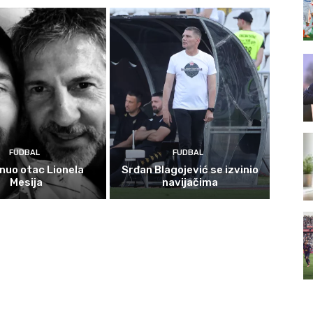
FUDBAL
FUDBAL
nuo otac Lionela
Srđan Blagojević se izvinio
Mesija
navijačima