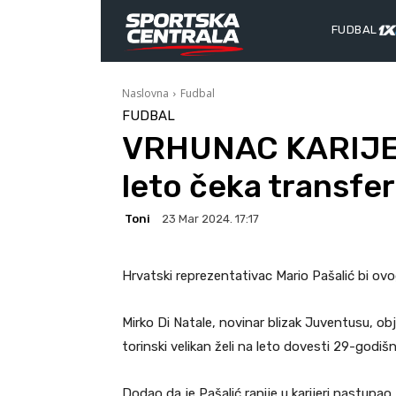
FUDBAL
Naslovna
Fudbal
FUDBAL
VRHUNAC KARIJER
leto čeka transfer
Toni
23 Mar 2024. 17:17
Hrvatski reprezentativac Mario Pašalić bi ovog
Mirko Di Natale, novinar blizak Juventusu, objav
torinski velikan želi na leto dovesti 29-godišn
Dodao da je Pašalić ranije u karijeri nastupao 