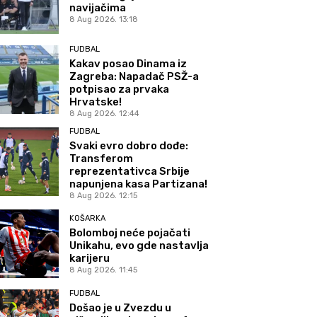
navijačima
8 Aug 2026. 13:18
FUDBAL
Kakav posao Dinama iz
Zagreba: Napadač PSŽ-a
potpisao za prvaka
Hrvatske!
8 Aug 2026. 12:44
FUDBAL
Svaki evro dobro dođe:
Transferom
reprezentativca Srbije
napunjena kasa Partizana!
8 Aug 2026. 12:15
KOŠARKA
Bolomboj neće pojačati
Unikahu, evo gde nastavlja
karijeru
8 Aug 2026. 11:45
FUDBAL
Došao je u Zvezdu u