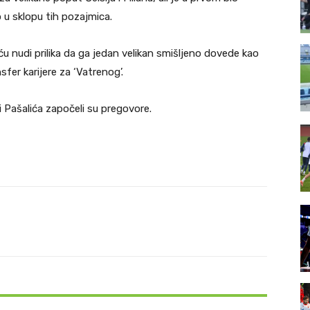
u sklopu tih pozajmica.
ću nudi prilika da ga jedan velikan smišljeno dovede kao
fer karijere za ‘Vatrenog’.
i Pašalića započeli su pregovore.