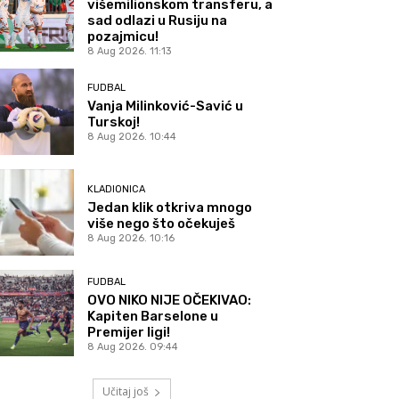
višemilionskom transferu, a
sad odlazi u Rusiju na
pozajmicu!
8 Aug 2026. 11:13
FUDBAL
Vanja Milinković-Savić u
Turskoj!
8 Aug 2026. 10:44
KLADIONICA
Jedan klik otkriva mnogo
više nego što očekuješ
8 Aug 2026. 10:16
FUDBAL
OVO NIKO NIJE OČEKIVAO:
Kapiten Barselone u
Premijer ligi!
8 Aug 2026. 09:44
Učitaj još