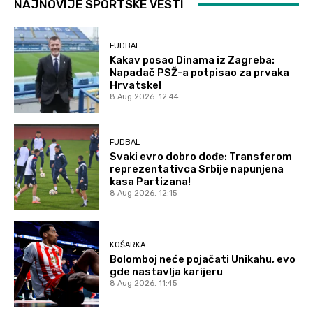
NAJNOVIJE SPORTSKE VESTI
FUDBAL
Kakav posao Dinama iz Zagreba:
Napadač PSŽ-a potpisao za prvaka
Hrvatske!
8 Aug 2026. 12:44
FUDBAL
Svaki evro dobro dođe: Transferom
reprezentativca Srbije napunjena
kasa Partizana!
8 Aug 2026. 12:15
KOŠARKA
Bolomboj neće pojačati Unikahu, evo
gde nastavlja karijeru
8 Aug 2026. 11:45