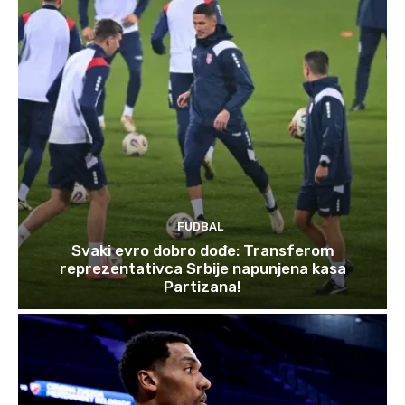
FUDBAL
Svaki evro dobro dođe: Transferom
reprezentativca Srbije napunjena kasa
Partizana!