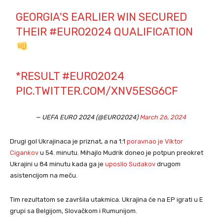
GEORGIA'S EARLIER WIN SECURED
THEIR
#EURO2024
QUALIFICATION
*RESULT
#EURO2024
PIC.TWITTER.COM/XNV5ESG6CF
— UEFA EURO 2024 (@EURO2024)
March 26, 2024
Drugi gol Ukrajinaca je priznat, a na 1:1
poravnao je Viktor
Cigankov
u 54. minutu. Mihajlo Mudrik doneo je potpun preokret
Ukrajini u 84 minutu kada ga je
uposlio Sudakov
drugom
asistencijom na meču.
Tim rezultatom se završila utakmica. Ukrajina će na EP igrati u E
grupi sa Belgijom, Slovačkom i Rumunijom.