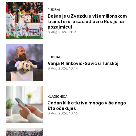
FUDBAL
Došao je u Zvezdu u višemilionskom
transferu, a sad odlazi u Rusiju na
pozajmicu!
8 Aug 2026. 11:13
FUDBAL
Vanja Milinković-Savić u Turskoj!
8 Aug 2026. 10:44
KLADIONICA
Jedan klik otkriva mnogo više nego
što očekuješ
8 Aug 2026. 10:16