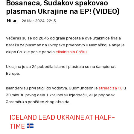
Bosanaca, Sudakov spakovao
plasman Ukrajine na EP! (VIDEO)
Milan
26 Mar 2024. 22:15
Večeras su se od 20:45 odigrale preostale dve utakmice finala
baraža za plasman na Evropsko prvenstvo u Nemačkoj. Ranije je
ekipa Gruzije posle penala
eliminisala Grčku
.
Ukrajina je sa 2:1 pobedila Island i plasirala se na šampionat
Evrope.
Islanđani su prvi stigli do vođstva. Gudmundson je
strelac za 1:0
u
30 minutu prvog dela. Ukrajinci su izjednačili, ali je pogodak
Jaremčuka poništen zbog ofsajda.
ICELAND LEAD UKRAINE AT HALF-
TIME