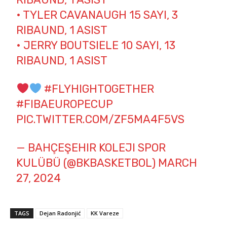
• TYLER CAVANAUGH 15 SAYI, 3
RIBAUND, 1 ASIST
• JERRY BOUTSIELE 10 SAYI, 13
RIBAUND, 1 ASIST
#FLYHIGHTOGETHER
#FIBAEUROPECUP
PIC.TWITTER.COM/ZF5MA4F5VS
— BAHÇEŞEHIR KOLEJI SPOR
KULÜBÜ (@BKBASKETBOL)
MARCH
27, 2024
TAGS
Dejan Radonjić
KK Vareze