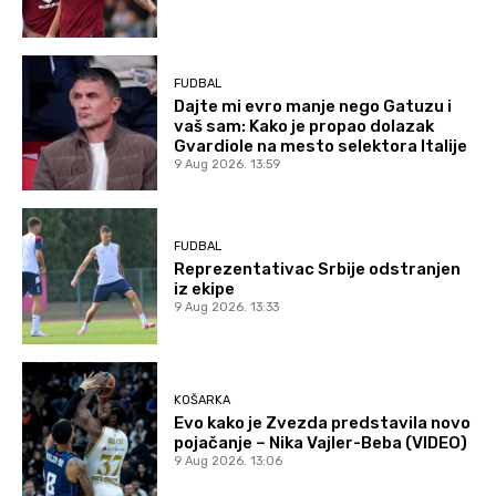
FUDBAL
Dajte mi evro manje nego Gatuzu i
vaš sam: Kako je propao dolazak
Gvardiole na mesto selektora Italije
9 Aug 2026. 13:59
FUDBAL
Reprezentativac Srbije odstranjen
iz ekipe
9 Aug 2026. 13:33
KOŠARKA
Evo kako je Zvezda predstavila novo
pojačanje – Nika Vajler-Beba (VIDEO)
9 Aug 2026. 13:06