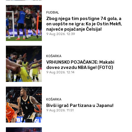
FUDBAL
Zbog njega tim postigne 74 gola, a
on uopšte ne igra: Ko je Ostin Mekfi,
najveće pojačanje Čelsija!
9 Aug 2026. 12:39
KOŠARKA
VRHUNSKO POJAČANJE: Makabi
doveo zvezdu NBA lige! (FOTO)
9 Aug 2026. 12:14
KOŠARKA
Bivši igrač Partizana u Japanu!
9 Aug 2026. 11:51