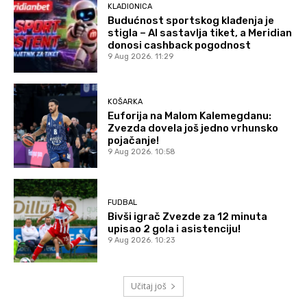
KLADIONICA
Budućnost sportskog klađenja je
stigla – AI sastavlja tiket, a Meridian
donosi cashback pogodnost
9 Aug 2026. 11:29
KOŠARKA
Euforija na Malom Kalemegdanu:
Zvezda dovela još jedno vrhunsko
pojačanje!
9 Aug 2026. 10:58
FUDBAL
Bivši igrač Zvezde za 12 minuta
upisao 2 gola i asistenciju!
9 Aug 2026. 10:23
Učitaj još