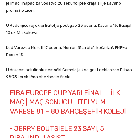
je imao i napad za vođstvo 20 sekundi pre kraja ali je Kavano
promašio zicer.
U Radonjićevoj ekipi Butel je postigao 23 poena, Kavano 15, Bucijel
10 uz 13 skokova.
Kod Varezea Moreti 17 poena, Menion 15, a bivši košarkaš FMP-a
Beson 15.
U drugom polufinalu nemački Čemnic je kao gost deklasirao Bilbao
98:73 i praktično obezbedio finale.
FIBA EUROPE CUP YARI FINAL – İLK
MAÇ | MAÇ SONUCU | ITELYUM
VARESE 81 – 80 BAHÇEŞEHIR KOLEJI
• JERRY BOUTSIELE 23 SAYI, 5
RIBAUND, 1 ASIST