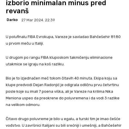
izborio minimalan minus pred
revanš
Darko
27 Mar 2024. 22:39
U polufinalu FIBA Evrokupa, Vareze je savladao Bahčešehir 81:80
u prvom meču u Italiji.
U drugom po rangu FIBA kluposkom takmičenju eliminacione
utakmice se igraju na koš razliku.
Bio je to izjednačen meč tokom čitavih 40 minuta. Ekipa koju sa
klupe predvodi Dejan Radonjić je odigrala odličnu prvu četvrtinu
posle koje su imali 7 poena viška, ali je Vareze na krilima Nika
Meniona uspeo da preokrene do poluvremena i da vodi 3 razlike
na velikom odmoru.
Čitavo drugo poluvreme je bilo u egalu, a turski tim je imao češće
vođstvo. U završnici Italijani su bili srećniji i umešniji, a Bahčešehir