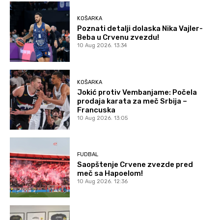
KOŠARKA
Poznati detalji dolaska Nika Vajler-
Beba u Crvenu zvezdu!
10 Aug 2026. 13:34
KOŠARKA
Jokić protiv Vembanjame: Počela
prodaja karata za meč Srbija –
Francuska
10 Aug 2026. 13:05
FUDBAL
Saopštenje Crvene zvezde pred
meč sa Hapoelom!
10 Aug 2026. 12:36