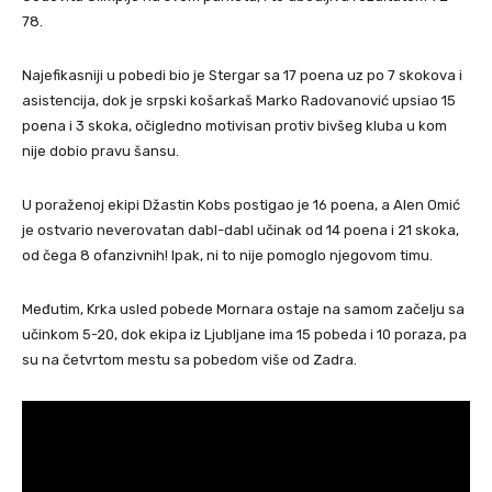
78.
Najefikasniji u pobedi bio je Stergar sa 17 poena uz po 7 skokova i
asistencija, dok je srpski košarkaš Marko Radovanović upsiao 15
poena i 3 skoka, očigledno motivisan protiv bivšeg kluba u kom
nije dobio pravu šansu.
U poraženoj ekipi Džastin Kobs postigao je 16 poena, a Alen Omić
je ostvario neverovatan dabl-dabl učinak od 14 poena i 21 skoka,
od čega 8 ofanzivnih! Ipak, ni to nije pomoglo njegovom timu.
Međutim, Krka usled pobede Mornara ostaje na samom začelju sa
učinkom 5-20, dok ekipa iz Ljubljane ima 15 pobeda i 10 poraza, pa
su na četvrtom mestu sa pobedom više od Zadra.