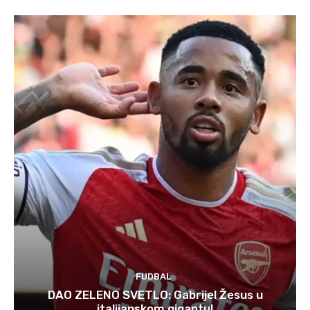
FUDBAL
DAO ZELENO SVETLO: Gabrijel Žesus u
italijanskom gigantu!