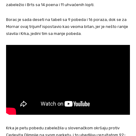
zabeležio i Brts sa 14 poena i 11 uhvaćenih lopti.
Borac je sada deseti na tabeli sa 9 pobeda i 16 poraza, dok se za
Mornar ovaj trijumf ispostavio kao veoma bitan, jer je nešto ranije
slavila i Krka, jedini tim sa manje pobeda.
Krka je petu pobedu zabeležila u slovenačkom okršaju protiv
Cedevita Olimpije na svom parketu, i to ubedljivu rezultatom 92-