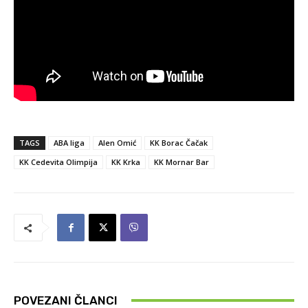
TAGS
ABA liga
Alen Omić
KK Borac Čačak
KK Cedevita Olimpija
KK Krka
KK Mornar Bar
POVEZANI ČLANCI