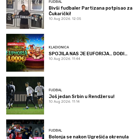
FUDBAL
Bivši fudbaler Partizana potpisao za
Čukarički!
10 Aug 2026. 12:05
KLADIONICA
SPOJILA NAS JE EUFORIJA… DOĐI…
10 Aug 2026. 11:44
FUDBAL
Još jedan Srbin u Rendžersu!
10 Aug 2026. 11:14
FUDBAL
Bolonja se nakon Ugrešića okrenula