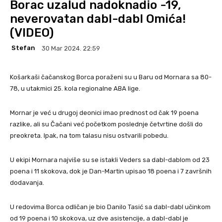
Borac uzalud nadoknadio -19,
neverovatan dabl-dabl Omića!
(VIDEO)
Stefan
30 Mar 2024. 22:59
Košarkaši čačanskog Borca poraženi su u Baru od Mornara sa 80-
78, u utakmici 25. kola regionalne ABA lige.
Mornar je već u drugoj deonici imao prednost od čak 19 poena
razlike, ali su Čačani već početkom poslednje četvrtine došli do
preokreta. Ipak, na tom talasu nisu ostvarili pobedu.
U ekipi Mornara najviše su se istakli Veders sa dabl-dablom od 23
poena i 11 skokova, dok je Dan-Martin upisao 18 poena i 7 završnih
dodavanja.
U redovima Borca odličan je bio Danilo Tasić sa dabl-dabl učinkom
od 19 poena i 10 skokova, uz dve asistencije, a dabl-dabl je