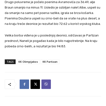
Drugo poluvreme je počelo poenima Avramovića za 36:49, alje
Braun smanjio na minus 11. Usledio je ozbiljan nalet Albe, uspeli su
da smanje na samo pet poena razlike, igrala se brza košarka.
Poenima Doužera uspeli su crno-beli da se vrate na plus deset, a
na kraju treće deonice je rezultat bio 72:62 u korist srpskog kluba.
Velika borba viđena je u poslednjoj deonici, održavao je Partizan
prednost, Naneli je pogađao kada je bilo najpotrebnije. Na kraju
pobeda crno-belih, a rezultat je bio 94:83.
TAGS
KK Olimpijakos
KK Partizan