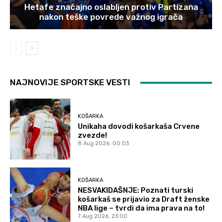
Hetafe značajno oslabljen protiv Partizana
nakon teške povrede važnog igrača
NAJNOVIJE SPORTSKE VESTI
KOŠARKA
Unikaha dovodi košarkaša Crvene
zvezde!
8 Aug 2026. 00:03
KOŠARKA
NESVAKIDAŠNJE: Poznati turski
košarkaš se prijavio za Draft ženske
NBA lige – tvrdi da ima prava na to!
7 Aug 2026. 23:00