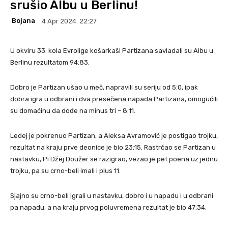
srušio Albu u Berlinu!
Bojana
4 Apr 2024. 22:27
U okviru 33. kola Evrolige košarkaši Partizana savladali su Albu u
Berlinu rezultatom 94:83.
Dobro je Partizan ušao u meč, napravili su seriju od 5:0, ipak
dobra igra u odbrani i dva presečena napada Partizana, omogućili
su domaćinu da dođe na minus tri – 8:11.
Ledej je pokrenuo Partizan, a Aleksa Avramović je postigao trojku,
rezultat na kraju prve deonice je bio 23:15. Rastrčao se Partizan u
nastavku, Pi Džej Doužer se razigrao, vezao je pet poena uz jednu
trojku, pa su crno-beli imali i plus 11.
Sjajno su crno-beli igrali u nastavku, dobro i u napadu i u odbrani
pa napadu, a na kraju prvog poluvremena rezultat je bio 47:34.