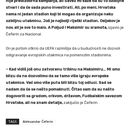
nije predizborna kampanja, ali Savez mi kaže da su to ozbiljne
stvari i da će sada puno investirati. Ali, po meni, Hrvatska
nema ni jedan stadion koji bi mogao da organizuje neku
ozbiljnu utakmicu. Još je najbolji riječki stadion. Osijekov je
nov, ali je sve to malo. A Poljud i Maksimir su sramota,
izjavio je
Čeferin za Nacional.
On je potom otkrio da UEFA razmišlja da u budućnosti ne dozvoli
odigravanje evropskih utakmica na pomenutim stadionima.
– Kad vidiš još onu zatvorenu tribinu na Maksimiru… Mi smo
blizu da ne dozvolimo da se tamo više igraju evropske
utakmice. Već smo više puta bili blizu toj odluci. Sad se
nadam da će se nešto pomaknuti. Čitao sam da su nešto
dogovorili sa gradom, crkvom, državom, Fudbalskim savezom
Hrvatske, ali ne znam detalje,
zaključio je Čeferin.
TAGS
Aleksandar Čeferin