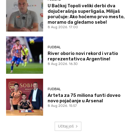
U Bačkoj Topoli veliki derbi dva
dojučerašnja superligaša, Milijaš
poručuje: Ako hoćemo prvo mesto,
moramo da gledamo sebe!
8 Aug 2026. 17:00
FUDBAL
River oborio novi rekord i vratio
reprezentativca Argentine!
8 Aug 2026. 16:30
FUDBAL
Arteta za 75 miliona funti doveo
novo pojačanje u Arsenal
8 Aug 2026. 15:57
Učitaj još