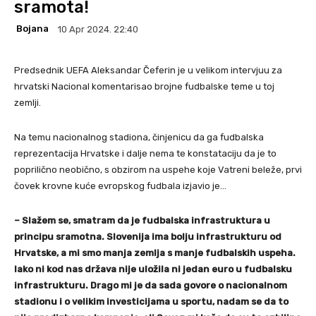
sramota!
Bojana
10 Apr 2024. 22:40
Predsednik UEFA Aleksandar Čeferin je u velikom intervjuu za
hrvatski Nacional komentarisao brojne fudbalske teme u toj
zemlji.
Na temu nacionalnog stadiona, činjenicu da ga fudbalska
reprezentacija Hrvatske i dalje nema te konstataciju da je to
poprilično neobično, s obzirom na uspehe koje Vatreni beleže, prvi
čovek krovne kuće evropskog fudbala izjavio je…
– Slažem se, smatram da je fudbalska infrastruktura u
principu sramotna. Slovenija ima bolju infrastrukturu od
Hrvatske, a mi smo manja zemlja s manje fudbalskih uspeha.
Iako ni kod nas država nije uložila ni jedan euro u fudbalsku
infrastrukturu. Drago mi je da sada govore o nacionalnom
stadionu i o velikim investicijama u sportu, nadam se da to