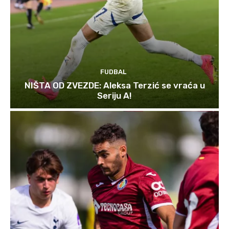
FUDBAL
NIŠTA OD ZVEZDE: Aleksa Terzić se vraća u
Seriju A!