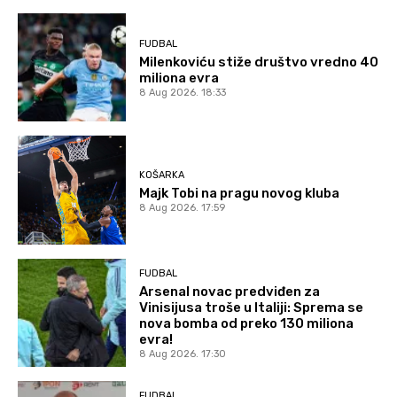
FUDBAL
Milenkoviću stiže društvo vredno 40
miliona evra
8 Aug 2026. 18:33
KOŠARKA
Majk Tobi na pragu novog kluba
8 Aug 2026. 17:59
FUDBAL
Arsenal novac predviđen za
Vinisijusa troše u Italiji: Sprema se
nova bomba od preko 130 miliona
evra!
8 Aug 2026. 17:30
FUDBAL