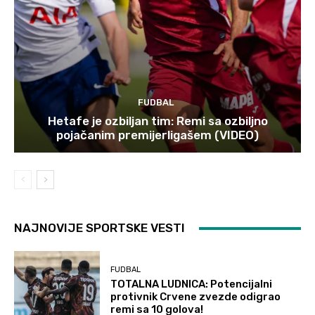
FUDBAL
Hetafe je ozbiljan tim: Remi sa ozbiljno
pojačanim premijerligašem (VIDEO)
NAJNOVIJE SPORTSKE VESTI
FUDBAL
TOTALNA LUDNICA: Potencijalni
protivnik Crvene zvezde odigrao
remi sa 10 golova!