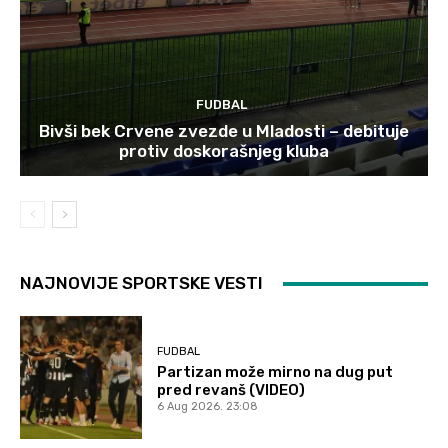
FUDBAL
Bivši bek Crvene zvezde u Mladosti – debituje
protiv doskorašnjeg kluba
NAJNOVIJE SPORTSKE VESTI
FUDBAL
Partizan može mirno na dug put
pred revanš (VIDEO)
6 Aug 2026. 23:08