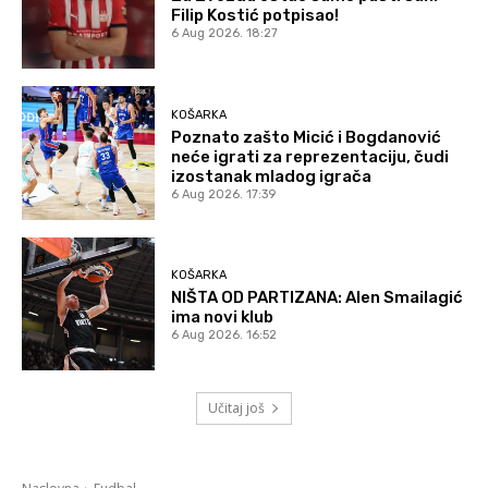
Filip Kostić potpisao!
6 Aug 2026. 18:27
KOŠARKA
Poznato zašto Micić i Bogdanović
neće igrati za reprezentaciju, čudi
izostanak mladog igrača
6 Aug 2026. 17:39
KOŠARKA
NIŠTA OD PARTIZANA: Alen Smailagić
ima novi klub
6 Aug 2026. 16:52
Učitaj još