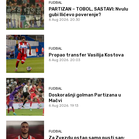
FUDBAL
PARTIZAN – TOBOL, SASTAVI: Nvulu
gubi Ilićevo poverenje?
6 Aug 2026. 20:30
FUDBAL
Propao transfer Vasilija Kostova
6 Aug 2026. 20:03
FUDBAL
Doskorašnji golman Partizana u
Mačvi
6 Aug 2026. 19:13
FUDBAL
Za Zvezdu ostao samo pusti san: