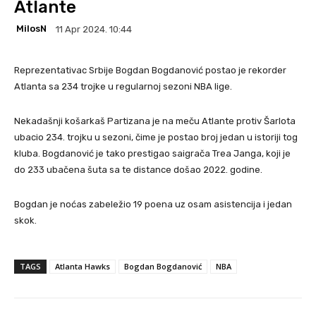
Atlante
MilosN
11 Apr 2024. 10:44
Reprezentativac Srbije Bogdan Bogdanović postao je rekorder
Atlanta sa 234 trojke u regularnoj sezoni NBA lige.
Nekadašnji košarkaš Partizana je na meču Atlante protiv Šarlota
ubacio 234. trojku u sezoni, čime je postao broj jedan u istoriji tog
kluba. Bogdanović je tako prestigao saigrača Trea Janga, koji je
do 233 ubačena šuta sa te distance došao 2022. godine.
Bogdan je noćas zabeležio 19 poena uz osam asistencija i jedan
skok.
TAGS
Atlanta Hawks
Bogdan Bogdanović
NBA