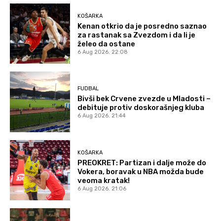
KOŠARKA
Kenan otkrio da je posredno saznao
za rastanak sa Zvezdom i da li je
želeo da ostane
6 Aug 2026. 22:08
FUDBAL
Bivši bek Crvene zvezde u Mladosti –
debituje protiv doskorašnjeg kluba
6 Aug 2026. 21:44
KOŠARKA
PREOKRET: Partizan i dalje može do
Vokera, boravak u NBA možda bude
veoma kratak!
6 Aug 2026. 21:06