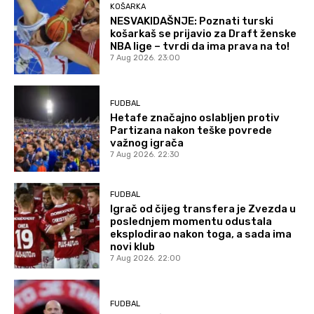
KOŠARKA
NESVAKIDAŠNJE: Poznati turski
košarkaš se prijavio za Draft ženske
NBA lige – tvrdi da ima prava na to!
7 Aug 2026. 23:00
FUDBAL
Hetafe značajno oslabljen protiv
Partizana nakon teške povrede
važnog igrača
7 Aug 2026. 22:30
FUDBAL
Igrač od čijeg transfera je Zvezda u
poslednjem momentu odustala
eksplodirao nakon toga, a sada ima
novi klub
7 Aug 2026. 22:00
FUDBAL