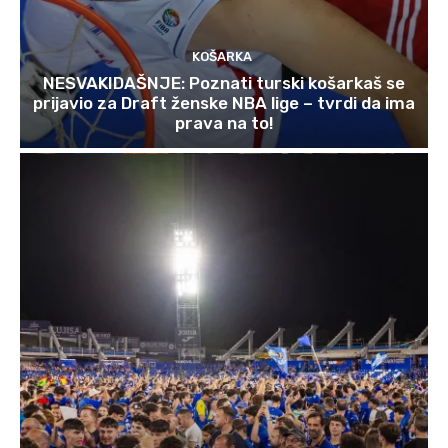
KOŠARKA
NESVAKIDAŠNJE: Poznati turski košarkaš se
prijavio za Draft ženske NBA lige – tvrdi da ima
prava na to!