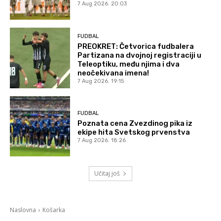
7 Aug 2026. 20:03
FUDBAL
PREOKRET: Četvorica fudbalera
Partizana na dvojnoj registraciji u
Teleoptiku, među njima i dva
neočekivana imena!
7 Aug 2026. 19:15
FUDBAL
Poznata cena Zvezdinog pika iz
ekipe hita Svetskog prvenstva
7 Aug 2026. 18:26
Učitaj još