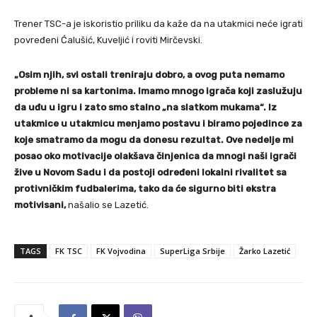
Trener TSC-a je iskoristio priliku da kaže da na utakmici neće igrati
povređeni Ćalušić, Kuveljić i roviti Mirčevski.
„Osim njih, svi ostali treniraju dobro, a ovog puta nemamo
probleme ni sa kartonima. Imamo mnogo igrača koji zaslužuju
da uđu u igru i zato smo stalno „na slatkom mukama“. Iz
utakmice u utakmicu menjamo postavu i biramo pojedince za
koje smatramo da mogu da donesu rezultat. Ove nedelje mi
posao oko motivacije olakšava činjenica da mnogi naši igrači
žive u Novom Sadu i da postoji određeni lokalni rivalitet sa
protivničkim fudbalerima, tako da će sigurno biti ekstra
motivisani,
našalio se Lazetić.
TAGS
FK TSC
FK Vojvodina
SuperLiga Srbije
Žarko Lazetić