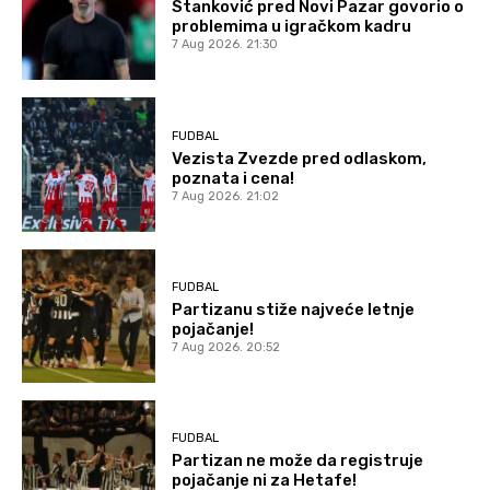
Stanković pred Novi Pazar govorio o
problemima u igračkom kadru
7 Aug 2026. 21:30
FUDBAL
Vezista Zvezde pred odlaskom,
poznata i cena!
7 Aug 2026. 21:02
FUDBAL
Partizanu stiže najveće letnje
pojačanje!
7 Aug 2026. 20:52
FUDBAL
Partizan ne može da registruje
pojačanje ni za Hetafe!