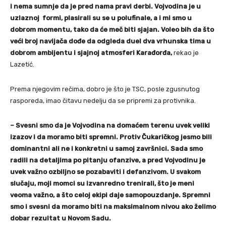
i nema sumnje da je pred nama pravi derbi. Vojvodina je u
uzlaznoj formi, plasirali su se u polufinale, a i mi smo u
dobrom momentu, tako da će meč biti sjajan. Voleo bih da što
veći broj navijača dođe da odgleda duel dva vrhunska tima u
dobrom ambijentu i sjajnoj atmosferi Karađorđa,
rekao je
Lazetić.
Prema njegovim rečima, dobro je što je TSC, posle zgusnutog
rasporeda, imao čitavu nedelju da se pripremi za protivnika.
– Svesni smo da je Vojvodina na domaćem terenu uvek veliki
izazov i da moramo biti spremni. Protiv Čukaričkog jesmo bili
dominantni ali ne i konkretni u samoj završnici. Sada smo
radili na detaljima po pitanju ofanzive, a pred Vojvodinu je
uvek važno ozbiljno se pozabaviti i defanzivom. U svakom
slučaju, moji momci su izvanredno trenirali, što je meni
veoma važno, a što celoj ekipi daje samopouzdanje. Spremni
smo i svesni da moramo biti na maksimalnom nivou ako želimo
dobar rezultat u Novom Sadu.