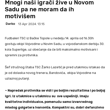
Mnogi naši igrači žive u Novom
Sadu pa ne moram da ih
motivišem
Darko
13 Apr 2024. 13:15
Fudbaleri TSC iz Bačke Topole u nedelju 14. aprila od 16.30h
gostuju ekipi Vojvodine u Novim Sadu, u vojvođanskom derbiju 30.
kola Superlige, uz obećanje da će biti maksimalno motivisani i
spremni za protivnika.
Šef stručnog štaba TSC Žarko Lazetić je pred utakmicu istakao da
je od dolaska novog trenera, Bandovića, ekipa Vojvodine na
uzlaznoj putanji.
– Napredak protivnika se vidi i po boljim rezultatima i po boljoj
igri. Iz utakmice u utakmicu su sve uspešniji. imaju
kvalitetne individualce, pomenuću samo izvanrednog
mladog golgetera Ivanovića. Kompaktni su, dobri defanzivno