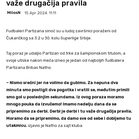
važe drugačija pravila
MilosN
15 Apr 2024. 11:11
Fudbaleri Partizana sinoć su u ludoj završnici poraženi od
Čukaričkog sa 3:2 u 30. kolu Superlige Srbije.
Taj poraz je udaljio Partizan od trke za šampionskom titulom, a
svoje utiske nakon meča izneo je jedan od najboljih fudbalera
Partizana Bribas Natho.
– Nismo srećni jer ne volimo da gubimo. Za nepuna dva
minuta smo postigli dva pogotka i vratili se, međutim primili
smo gol u poslednjim sekundama. Iz ovog poraza moramo
mnogo pouka da izvučemo! Imamo nedelju dana da se
pripremimo za derbi. Derbi je derbi i tu važe drugačija pravila.
Moramo da se pripremimo, da damo sve od sebe i dobijemo tu
utakmicu
, izjavio je Natho za sajt kluba.