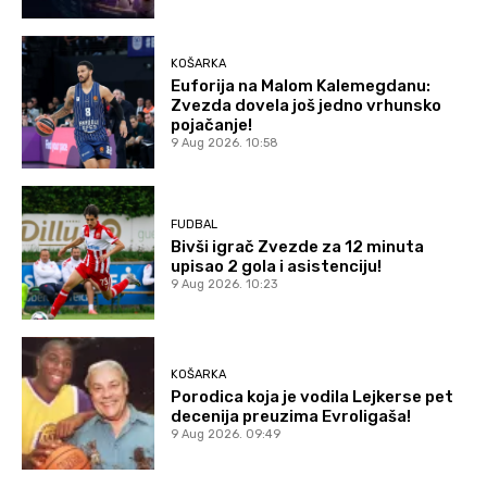
KOŠARKA
Euforija na Malom Kalemegdanu:
Zvezda dovela još jedno vrhunsko
pojačanje!
9 Aug 2026. 10:58
FUDBAL
Bivši igrač Zvezde za 12 minuta
upisao 2 gola i asistenciju!
9 Aug 2026. 10:23
KOŠARKA
Porodica koja je vodila Lejkerse pet
decenija preuzima Evroligaša!
9 Aug 2026. 09:49