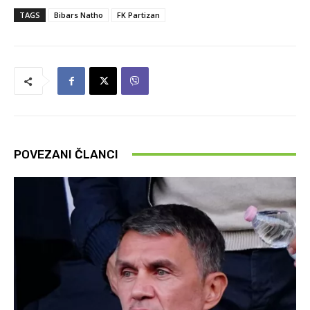
TAGS
Bibars Natho
FK Partizan
POVEZANI ČLANCI