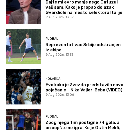
Dajte mi evro manje nego Gatuzu i
vaš sam: Kako je propao dolazak
Gvardiole na mesto selektora Italije
9 Aug 2026. 13:59
FUDBAL
Reprezentativac Srbije odstranjen
iz ekipe
9 Aug 2026. 13:33
KOŠARKA
Evo kako je Zvezda predstavila novo
pojačanje – Nika Vajler-Beba (VIDEO)
9 Aug 2026. 13:06
FUDBAL
Zbog njega tim postigne 74 gola, a
on uopšte ne igra: Ko je Ostin Mekfi,