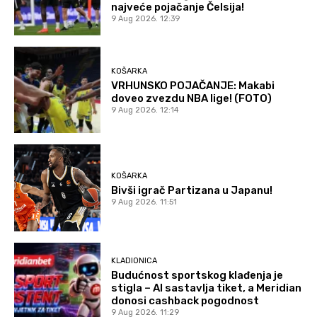
najveće pojačanje Čelsija!
9 Aug 2026. 12:39
KOŠARKA
VRHUNSKO POJAČANJE: Makabi
doveo zvezdu NBA lige! (FOTO)
9 Aug 2026. 12:14
KOŠARKA
Bivši igrač Partizana u Japanu!
9 Aug 2026. 11:51
KLADIONICA
Budućnost sportskog klađenja je
stigla – AI sastavlja tiket, a Meridian
donosi cashback pogodnost
9 Aug 2026. 11:29