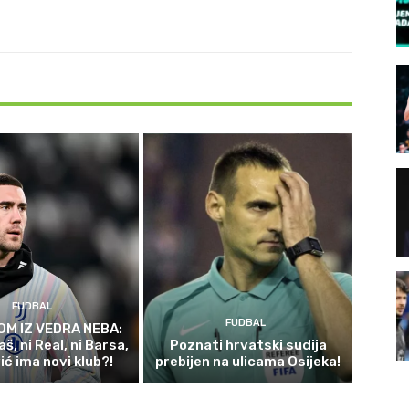
FUDBAL
FUDBAL
OM IZ VEDRA NEBA:
aš, ni Real, ni Barsa,
Poznati hrvatski sudija
ić ima novi klub?!
prebijen na ulicama Osijeka!