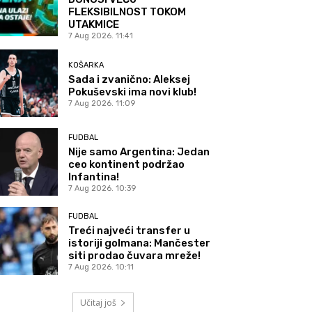
FLEKSIBILNOST TOKOM
UTAKMICE
7 Aug 2026. 11:41
KOŠARKA
Sada i zvanično: Aleksej
Pokuševski ima novi klub!
7 Aug 2026. 11:09
FUDBAL
Nije samo Argentina: Jedan
ceo kontinent podržao
Infantina!
7 Aug 2026. 10:39
FUDBAL
Treći najveći transfer u
istoriji golmana: Mančester
siti prodao čuvara mreže!
7 Aug 2026. 10:11
Učitaj još