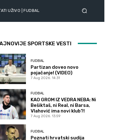
ATI UŽIVO | FUDBAL
AJNOVIJE SPORTSKE VESTI
FUDBAL
Partizan doveo novo
pojačanje! (VIDEO)
7 Aug 2026. 14:31
FUDBAL
KAO GROM IZ VEDRA NEBA: Ni
Bešiktaš, ni Real, ni Barsa,
Vlahović ima novi klub?!
7 Aug 2026. 13:59
FUDBAL
Poznati hrvatski sudija