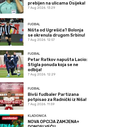
prebijen na ulicama Osijeka!
7 Aug 2026. 13:29
FUDBAL
Ništa od Ugrešića? Bolonja
se okrenula drugom Srbinu!
7 Aug 2026. 12:57
FUDBAL
Petar Ratkov napušta Lacio:
Stigla ponuda koja se ne
odbija!
7 Aug 2026. 12:29
FUDBAL
Bivši fudbaler Partizana
potpisao za Radnički iz Niša!
7 Aug 2026. 11:59
KLADIONICA
NOVA OPCIJA ZAMJENA+
DONOSI VEĆU