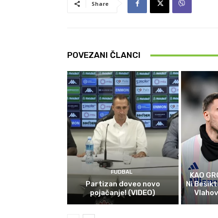
Share
POVEZANI ČLANCI
FUDBAL
KAO GR
Partizan doveo novo
Ni Bešikt
pojačanje! (VIDEO)
Vlahov