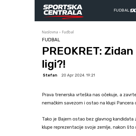
FUDBAL
Naslovna
Fudbal
FUDBAL
PREOKRET: Zidan p
ligi?!
Stefan
20 Apr 2024. 19:21
Prava trenerska vrteška nas očekuje, a zavrt
nemačkim savezom i ostao na klupi Pancera 
Tako je Bajern ostao bez glavnog kandidata 
klupe reprezentacije svoje zemlje, nakon što 