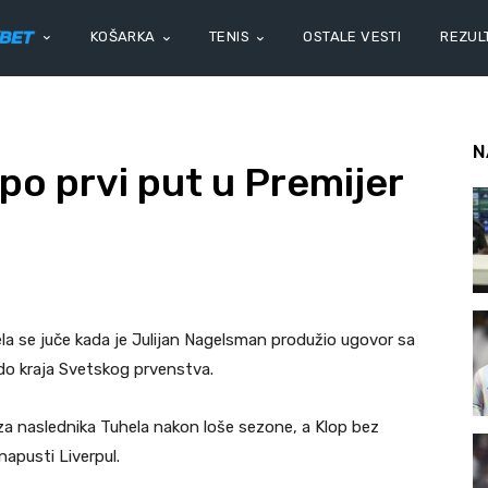
KOŠARKA
TENIS
OSTALE VESTI
REZULT
N
o prvi put u Premijer
ela se juče kada je Julijan Nagelsman produžio ugovor sa
do kraja Svetskog prvenstva.
za naslednika Tuhela nakon loše sezone, a Klop bez
napusti Liverpul.