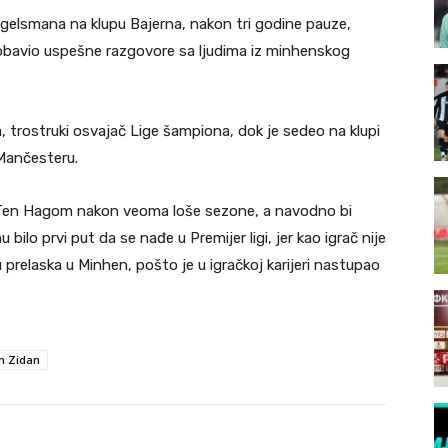
gelsmana na klupu Bajerna, nakon tri godine pauze,
obavio uspešne razgovore sa ljudima iz minhenskog
trostruki osvajač Lige šampiona, dok je sedeo na klupi
 Mančesteru.
 Ten Hagom nakon veoma loše sezone, a navodno bi
bilo prvi put da se nađe u Premijer ligi, jer kao igrač nije
u prelaska u Minhen, pošto je u igračkoj karijeri nastupao
n Zidan