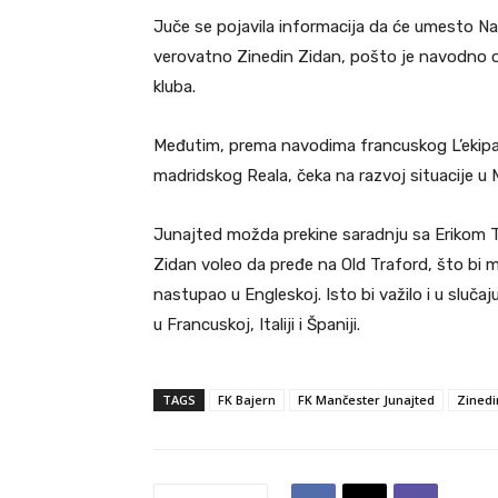
Juče se pojavila informacija da će umesto Na
verovatno Zinedin Zidan, pošto je navodno 
kluba.
Međutim, prema navodima francuskog L’ekipa, 
madridskog Reala, čeka na razvoj situacije u
Junajted možda prekine saradnju sa Erikom
Zidan voleo da pređe na Old Traford, što bi mu 
nastupao u Engleskoj. Isto bi važilo i u slučaj
u Francuskoj, Italiji i Španiji.
TAGS
FK Bajern
FK Mančester Junajted
Zinedi