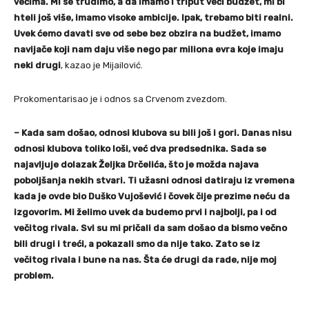
većima. Mi se trudimo, a da imamo i triput veći budžet, mi bi
hteli još više, imamo visoke ambicije. Ipak, trebamo biti realni.
Uvek ćemo davati sve od sebe bez obzira na budžet, imamo
navijače koji nam daju više nego par miliona evra koje imaju
neki drugi
, kazao je Mijailović.
Prokomentarisao je i odnos sa Crvenom zvezdom.
– Kada sam došao, odnosi klubova su bili još i gori. Danas nisu
odnosi klubova toliko loši, već dva predsednika. Sada se
najavljuje dolazak Željka Drčelića, što je možda najava
poboljšanja nekih stvari. Ti užasni odnosi datiraju iz vremena
kada je ovde bio Duško Vujošević i čovek čije prezime neću da
izgovorim. Mi želimo uvek da budemo prvi i najbolji, pa i od
večitog rivala. Svi su mi pričali da sam došao da bismo večno
bili drugi i treći, a pokazali smo da nije tako. Zato se iz
večitog rivala i bune na nas. Šta će drugi da rade, nije moj
problem.