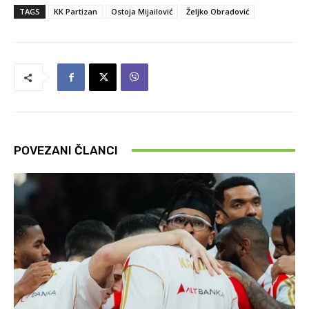
TAGS
KK Partizan
Ostoja Mijailović
Željko Obradović
POVEZANI ČLANCI