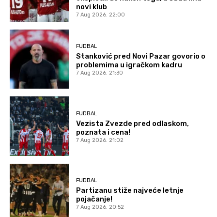
novi klub
7 Aug 2026. 22:00
FUDBAL
Stanković pred Novi Pazar govorio o
problemima u igračkom kadru
7 Aug 2026. 21:30
FUDBAL
Vezista Zvezde pred odlaskom,
poznata i cena!
7 Aug 2026. 21:02
FUDBAL
Partizanu stiže najveće letnje
pojačanje!
7 Aug 2026. 20:52