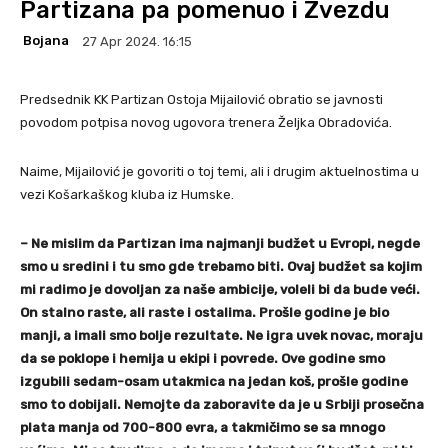
Partizana pa pomenuo i Zvezdu
Bojana
27 Apr 2024. 16:15
Predsednik KK Partizan Ostoja Mijailović obratio se javnosti
povodom potpisa novog ugovora trenera Željka Obradovića.
Naime, Mijailović je govoriti o toj temi, ali i drugim aktuelnostima u
vezi Košarkaškog kluba iz Humske.
– Ne mislim da Partizan ima najmanji budžet u Evropi, negde
smo u sredini i tu smo gde trebamo biti. Ovaj budžet sa kojim
mi radimo je dovoljan za naše ambicije, voleli bi da bude veći.
On stalno raste, ali raste i ostalima. Prošle godine je bio
manji, a imali smo bolje rezultate. Ne igra uvek novac, moraju
da se poklope i hemija u ekipi i povrede. Ove godine smo
izgubili sedam-osam utakmica na jedan koš, prošle godine
smo to dobijali. Nemojte da zaboravite da je u Srbiji prosečna
plata manja od 700-800 evra, a takmičimo se sa mnogo