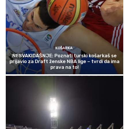
KOŠARKA
NESVAKIDAŠNJE: Poznati turski košarkaš se
prijavio za Draft ženske NBA lige – tvrdi da ima
prava na to!