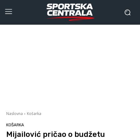
Naslovna
Košarka
KOŠARKA
Mijailović pričao o budžetu