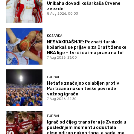
Unikaha dovodi košarkaša Crvene
zvezde!
8 Aug 2026. 00:03
KOŠARKA
NESVAKIDAŠNJE: Poznati turski
košarkaš se prijavio za Draft ženske
NBA lige – tvrdi da ima prava na to!
7 Aug 2026. 23:00
FUDBAL
Hetafe značajno oslabljen protiv
Partizana nakon teške povrede
važnog igrača
7 Aug 2026. 22:30
FUDBAL
Igrač od čijeg transfera je Zvezda u
poslednjem momentu odustala
eksplodirao nakon toga, a sada ima