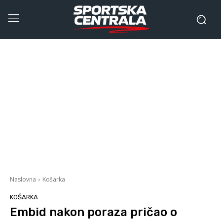
Naslovna
Košarka
KOŠARKA
Embid nakon poraza pričao o