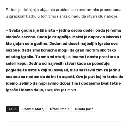
Potom je detaljnije objasnio problem sa konstantnim promenama
u igračkom kadru u tom timu i izrazio nadu da stvari idu nabolje.
– Svaka godina je bila ista – jedna osoba dođe i onda je nema
sledeće sezone. Sada je drugačije, Maksi je napravio iskorak i
bio sjajan cele godine. Jedan od deset najboljih igrača ove
sezone. Sada smo konačno mogli da gradimo tim oko tako
mladog igrača. Tu smo mi stariji, a imamo i dosta prostora u
seleri kepu. Jedna od najvećih stvari kada se pobeđuje,
pogledajte ostale koji su osvajali, nisu sastavili tim za jednu
sezonu sa nadom da će im to uspeti. Ovo je put kojim treba da
idemo, želimo da napravimo dobar tim i dodajemo kvalitetne
igrače i idemo dalje,
zaključio je Embid.
TAGS
Džamal Marej
Džoel Embid
Nikola Jokić