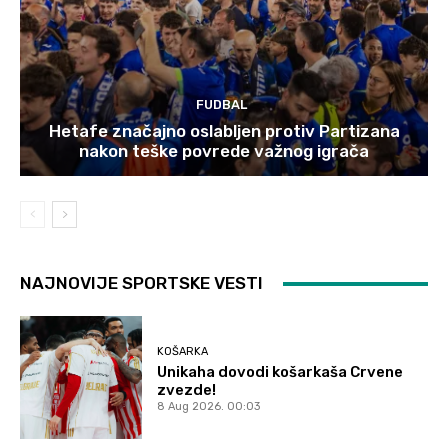
FUDBAL
Hetafe značajno oslabljen protiv Partizana
nakon teške povrede važnog igrača
NAJNOVIJE SPORTSKE VESTI
KOŠARKA
Unikaha dovodi košarkaša Crvene
zvezde!
8 Aug 2026. 00:03