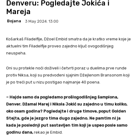
Denveru: Pogledajte Jokića i
Mareja
Bojana
3 May 2024. 13:00
Košarkaš Filadelfije, Džoel Embid smatra da je kratko vreme koje je
aktuelni tim Filadelfije proveo zajedno ključ ovogodišnjeg
neuspeha.
Oni su protekle noći doživeli i četvrti poraz u duelima prve runde
protiv Niksa, koji su predvođeni sjajnim Džejlenom Bransonom koji
je po treći put u nizu postigao najmanje 40 poena.
– Hajde samo da pogledamo prošlogodišnjeg šampiona,
Denver. Džamal Marej i Nikola Jokić su zajedno u timu koliko,
oko osam godina? Pogledajte i druge timove, poput Golden
Stejta, gde je jezgro tima dugo zajedno. Ne pamtim ni ja
kada je poslednji put sastavljen tim koji je uspeo posle samo
godinu dana,
rekao je Embid.