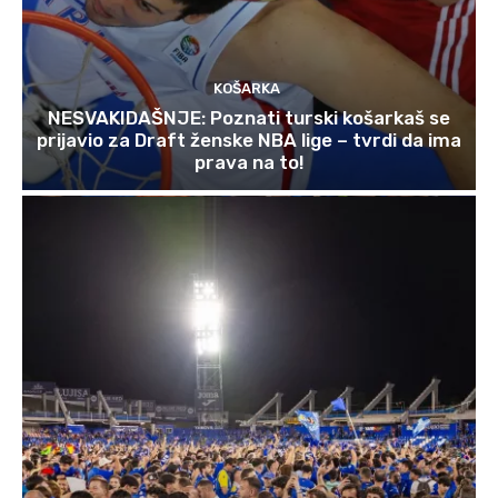
KOŠARKA
NESVAKIDAŠNJE: Poznati turski košarkaš se
prijavio za Draft ženske NBA lige – tvrdi da ima
prava na to!