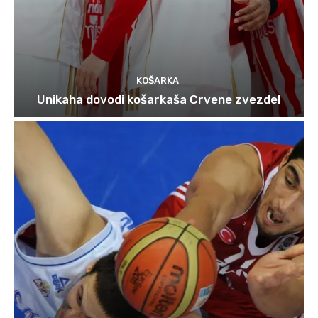
KOŠARKA
Unikaha dovodi košarkaša Crvene zvezde!