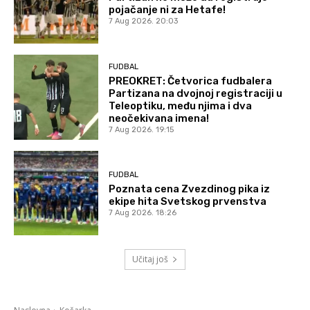
pojačanje ni za Hetafe!
7 Aug 2026. 20:03
FUDBAL
PREOKRET: Četvorica fudbalera
Partizana na dvojnoj registraciji u
Teleoptiku, među njima i dva
neočekivana imena!
7 Aug 2026. 19:15
FUDBAL
Poznata cena Zvezdinog pika iz
ekipe hita Svetskog prvenstva
7 Aug 2026. 18:26
Učitaj još