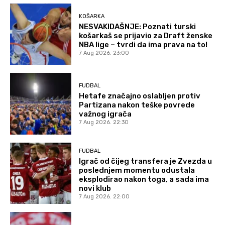
KOŠARKA
NESVAKIDAŠNJE: Poznati turski
košarkaš se prijavio za Draft ženske
NBA lige – tvrdi da ima prava na to!
7 Aug 2026. 23:00
FUDBAL
Hetafe značajno oslabljen protiv
Partizana nakon teške povrede
važnog igrača
7 Aug 2026. 22:30
FUDBAL
Igrač od čijeg transfera je Zvezda u
poslednjem momentu odustala
eksplodirao nakon toga, a sada ima
novi klub
7 Aug 2026. 22:00