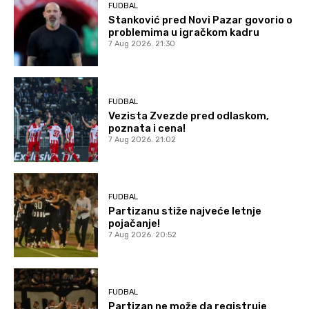
FUDBAL
Stanković pred Novi Pazar govorio o
problemima u igračkom kadru
7 Aug 2026. 21:30
FUDBAL
Vezista Zvezde pred odlaskom,
poznata i cena!
7 Aug 2026. 21:02
FUDBAL
Partizanu stiže najveće letnje
pojačanje!
7 Aug 2026. 20:52
FUDBAL
Partizan ne može da registruje