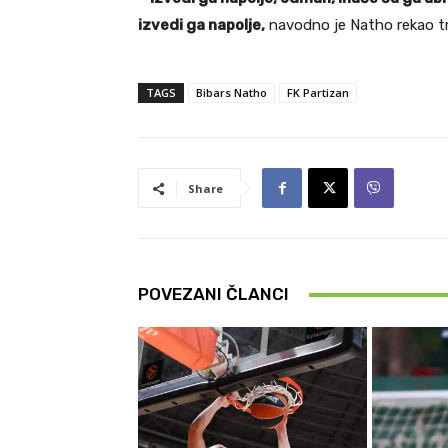
izvedi ga napolje,
navodno je Natho rekao tr
TAGS
Bibars Natho
FK Partizan
Share
POVEZANI ČLANCI