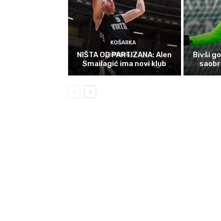
KOŠARKA
NIŠTA OD PARTIZANA: Alen
Bivši g
Smailagić ima novi klub
saobr