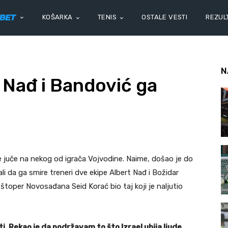
KOŠARKA
TENIS
OSTALE VESTI
REZULT
N
 Nađ i Bandović ga
 juče na nekog od igrača Vojvodine. Naime, došao je do
li da ga smire treneri dve ekipe Albert Nađ i Božidar
e štoper Novosađana Seid Korać bio taj koji je naljutio
ti. Rekao je da podržavam to što Izrael ubija ljude,