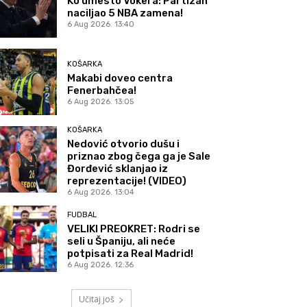
Ko umesto Vokera: Partizan
naciljao 5 NBA zamena!
6 Aug 2026. 13:40
KOŠARKA
Makabi doveo centra
Fenerbahčea!
6 Aug 2026. 13:05
KOŠARKA
Nedović otvorio dušu i
priznao zbog čega ga je Sale
Đorđević sklanjao iz
reprezentacije! (VIDEO)
6 Aug 2026. 13:04
FUDBAL
VELIKI PREOKRET: Rodri se
seli u Španiju, ali neće
potpisati za Real Madrid!
6 Aug 2026. 12:36
Učitaj još