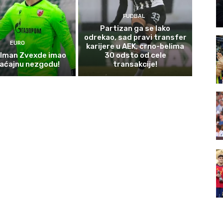
FUDBAL
Partizan ga se lako
odrekao, sad pravi transfer
EURO
karijere u AEK, crno-belima
olman Zvexde imao
30 odsto od cele
aćajnu nezgodu!
transakcije!