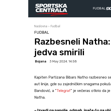
FUDBAL
Naslovna
Fudbal
FUDBAL
Razbesneli Natha:
jedva smirili
Bojana
3 May 2024. 14:58
Kapiten Partizana Bibars Natho razbesneo se
aut linije, gde su zajedničkim snagama pokuša
Bandović, a ”
Telegraf
” je večeras otkrio da j
Natha.
– Izvedi ga napolje, odmah, inače ću ga ubi