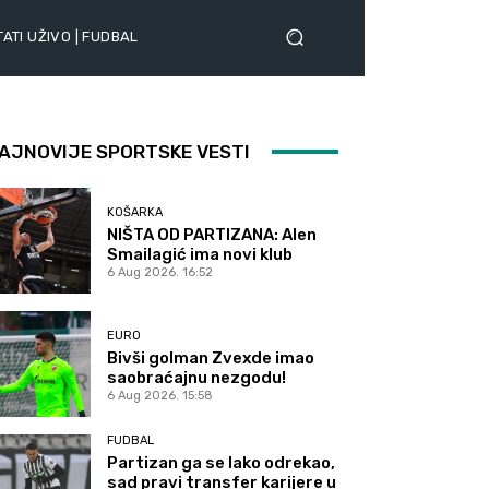
ATI UŽIVO | FUDBAL
AJNOVIJE SPORTSKE VESTI
KOŠARKA
NIŠTA OD PARTIZANA: Alen
Smailagić ima novi klub
6 Aug 2026. 16:52
EURO
Bivši golman Zvexde imao
saobraćajnu nezgodu!
6 Aug 2026. 15:58
FUDBAL
Partizan ga se lako odrekao,
sad pravi transfer karijere u