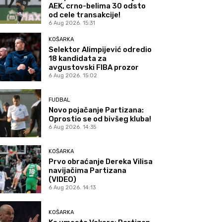
AEK, crno-belima 30 odsto
od cele transakcije!
6 Aug 2026. 15:31
KOŠARKA
Selektor Alimpijević odredio
18 kandidata za
avgustovski FIBA prozor
6 Aug 2026. 15:02
FUDBAL
Novo pojačanje Partizana:
Oprostio se od bivšeg kluba!
6 Aug 2026. 14:35
KOŠARKA
Prvo obraćanje Dereka Vilisa
navijačima Partizana
(VIDEO)
6 Aug 2026. 14:13
KOŠARKA