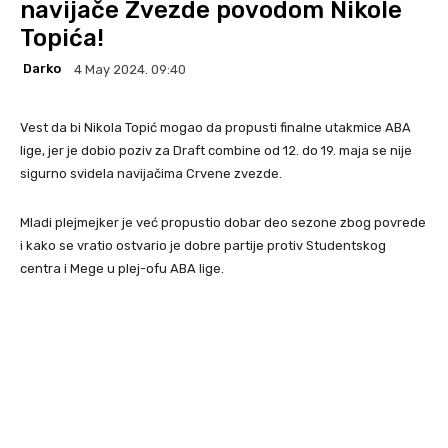
navijače Zvezde povodom Nikole
Topića!
Darko
4 May 2024. 09:40
Vest da bi Nikola Topić mogao da propusti finalne utakmice ABA
lige, jer je dobio poziv za Draft combine od 12. do 19. maja se nije
sigurno svidela navijačima Crvene zvezde.
Mladi plejmejker je već propustio dobar deo sezone zbog povrede
i kako se vratio ostvario je dobre partije protiv Studentskog
centra i Mege u plej-ofu ABA lige.