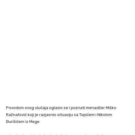
Povodom ovog slučaja oglasio se i poznati menadžer Miško
Ražnatović koji je razjasnio situaciju sa Topićem i Nikolom
Đurišićem iz Mege.