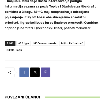
–
Imajuci u vidu da je dosta interesovanja podigla
informacija vezana za poziv Topica i Djurisica za Nba draft
combine u Cikagu, 12-19. maj, neophodno je odredjeno
pojasnjenje. Play off Aba u oba slucaja ima apsolutni
prioritet, i igrac koji bude igrao finale ce preskociti Combine
,
napisao je na mreži X (nekadašnji tviiter) poznati menadžer.
TAGS
ABA liga
KK Crvena zvezda
Miško Ražnatović
Nikola Topić
POVEZANI ČLANCI