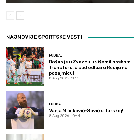
NAJNOVIJE SPORTSKE VESTI
FUDBAL
Došao je u Zvezdu u višemilionskom
transferu, a sad odlazi u Rusiju na
pozajmicu!
8 Aug 2026. 11:13
FUDBAL
Vanja Milinković-Savić u Turskoj!
8 Aug 2026. 10:44