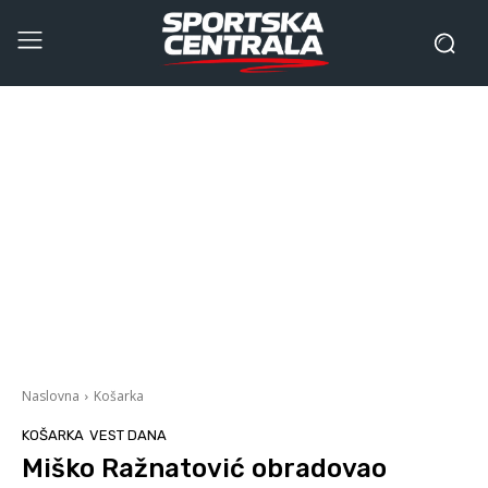
Naslovna
Košarka
KOŠARKA
VEST DANA
Miško Ražnatović obradovao