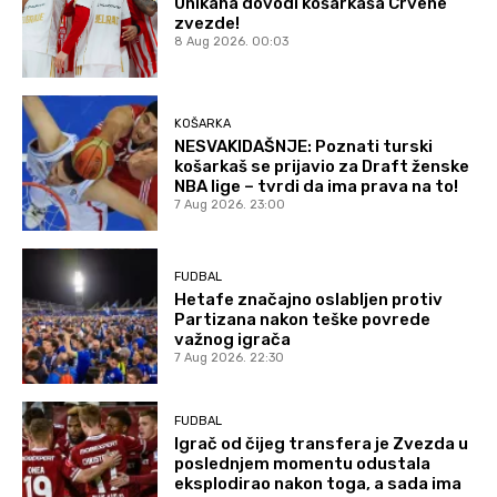
Unikaha dovodi košarkaša Crvene
zvezde!
8 Aug 2026. 00:03
KOŠARKA
NESVAKIDAŠNJE: Poznati turski
košarkaš se prijavio za Draft ženske
NBA lige – tvrdi da ima prava na to!
7 Aug 2026. 23:00
FUDBAL
Hetafe značajno oslabljen protiv
Partizana nakon teške povrede
važnog igrača
7 Aug 2026. 22:30
FUDBAL
Igrač od čijeg transfera je Zvezda u
poslednjem momentu odustala
eksplodirao nakon toga, a sada ima