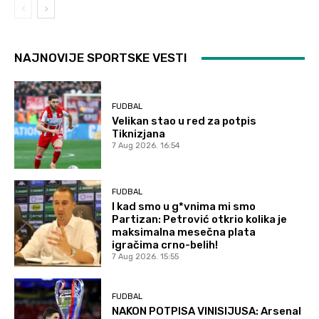
NAJNOVIJE SPORTSKE VESTI
FUDBAL
Velikan stao u red za potpis
Tiknizjana
7 Aug 2026. 16:54
FUDBAL
I kad smo u g*vnima mi smo
Partizan: Petrović otkrio kolika je
maksimalna mesečna plata
igračima crno-belih!
7 Aug 2026. 15:55
FUDBAL
NAKON POTPISA VINISIJUSA: Arsenal