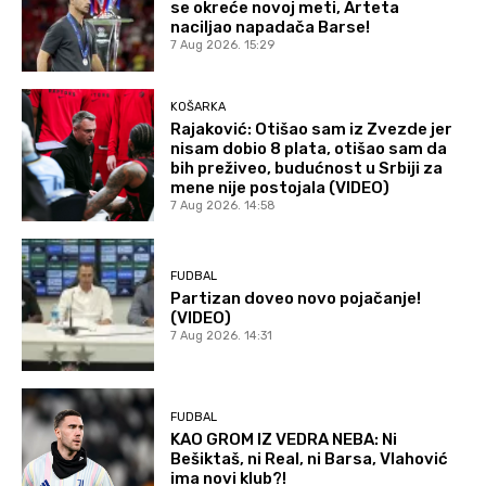
se okreće novoj meti, Arteta
naciljao napadača Barse!
7 Aug 2026. 15:29
KOŠARKA
Rajaković: Otišao sam iz Zvezde jer
nisam dobio 8 plata, otišao sam da
bih preživeo, budućnost u Srbiji za
mene nije postojala (VIDEO)
7 Aug 2026. 14:58
FUDBAL
Partizan doveo novo pojačanje!
(VIDEO)
7 Aug 2026. 14:31
FUDBAL
KAO GROM IZ VEDRA NEBA: Ni
Bešiktaš, ni Real, ni Barsa, Vlahović
ima novi klub?!