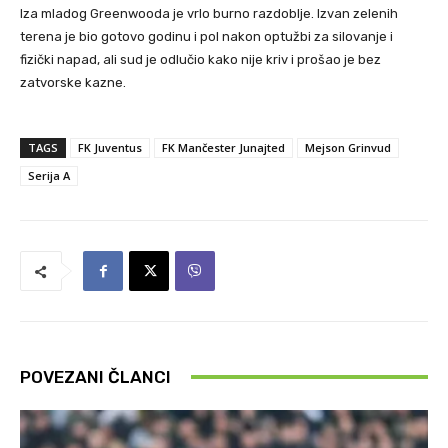
Iza mladog Greenwooda je vrlo burno razdoblje. Izvan zelenih
terena je bio gotovo godinu i pol nakon optužbi za silovanje i
fizički napad, ali sud je odlučio kako nije kriv i prošao je bez
zatvorske kazne.
TAGS
FK Juventus
FK Mančester Junajted
Mejson Grinvud
Serija A
POVEZANI ČLANCI