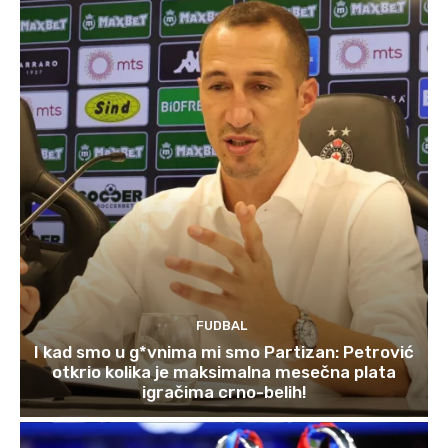
FUDBAL
I kad smo u g*vnima mi smo Partizan: Petrović
otkrio kolika je maksimalna mesečna plata
igračima crno-belih!