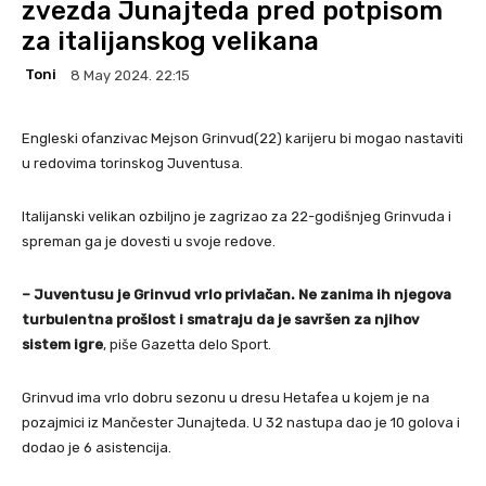
zvezda Junajteda pred potpisom
za italijanskog velikana
Toni
8 May 2024. 22:15
Engleski ofanzivac Mejson Grinvud(22) karijeru bi mogao nastaviti
u redovima torinskog Juventusa.
Italijanski velikan ozbiljno je zagrizao za 22-godišnjeg Grinvuda i
spreman ga je dovesti u svoje redove.
– Juventusu je Grinvud vrlo privlačan. Ne zanima ih njegova
turbulentna prošlost i smatraju da je savršen za njihov
sistem igre
, piše Gazetta delo Sport.
Grinvud ima vrlo dobru sezonu u dresu Hetafea u kojem je na
pozajmici iz Mančester Junajteda. U 32 nastupa dao je 10 golova i
dodao je 6 asistencija.