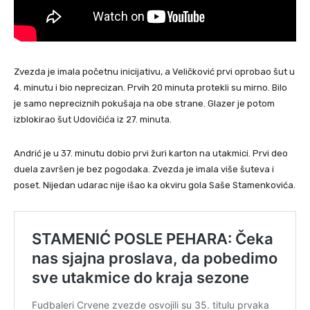
Zvezda je imala početnu inicijativu, a Veličković prvi oprobao šut u
4. minutu i bio neprecizan. Prvih 20 minuta protekli su mirno. Bilo
je samo nepreciznih pokušaja na obe strane. Glazer je potom
izblokirao šut Udovičića iz 27. minuta.
Andrić je u 37. minutu dobio prvi žuri karton na utakmici. Prvi deo
duela završen je bez pogodaka. Zvezda je imala više šuteva i
poset. Nijedan udarac nije išao ka okviru gola Saše Stamenkovića.