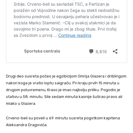
Drugi deo susreta počeo je egzibicijom Omrija Glazera i driblingom
nakon koga je vratio loptu saigraču. Pri kraju prvih 15 minuta u
drugom poluvremenu, Kraso je imao najbolju priliku. Pogodio je
stativu u 58. minutu. Sile sedam minuta kasnije šutirao pravo ali
mlako u Glazera.
Crveno-beli su poveli u 69. minutu susreta pogotkom kapitena
Aleksandra Dragovića.