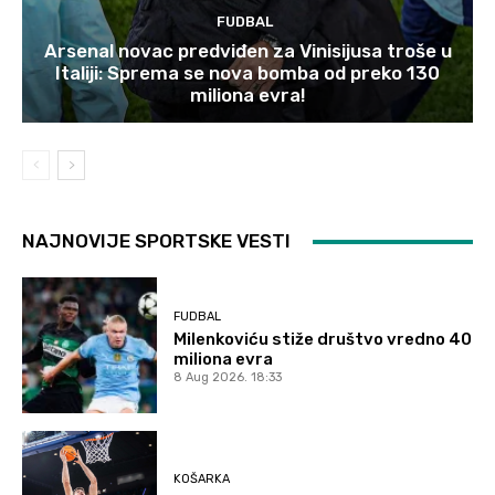
FUDBAL
Arsenal novac predviđen za Vinisijusa troše u
Italiji: Sprema se nova bomba od preko 130
miliona evra!
NAJNOVIJE SPORTSKE VESTI
FUDBAL
Milenkoviću stiže društvo vredno 40
miliona evra
8 Aug 2026. 18:33
KOŠARKA