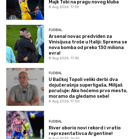
Majk Tobi na pragu novog kluba
8 Aug 2026. 17:59
FUDBAL
Arsenal novac predviđen za
Vinisijusa troše u Italiji: Sprema se
nova bomba od preko 130 miliona
evra!
8 Aug 2026. 17:30
FUDBAL
U Bačkoj Topoli veliki derbi dva
dojučerašnja superligaša, Milijaš
poručuje: Ako hoćemo prvo mesto,
moramo da gledamo sebe!
8 Aug 2026. 17:00
FUDBAL
River oborio novi rekord i vratio
reprezentativca Argentine!
8 Aug 2026. 16:30