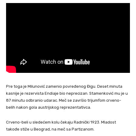
Pre toga je Milunović zamenio povređenog Đigu. Deset minuta
kasnije je rezervista Endiaje bio neprecizan. Stamenković mu je u
87 minutu odbranio udarac. Meč se završio trijumfom crveno-
belih nakon gola austrijskog reprezentativca.
Crveno-beli u sledećem kolu čekaju Radnički 1923. Mladost
takođe stiže u Beograd, na meč sa Partizanom.