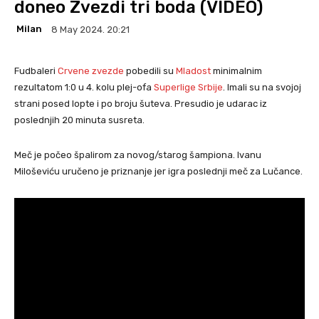
doneo Zvezdi tri boda (VIDEO)
Milan
8 May 2024. 20:21
Fudbaleri
Crvene zvezde
pobedili su
Mladost
minimalnim
rezultatom 1:0 u 4. kolu plej-ofa
Superlige Srbije
. Imali su na svojoj
strani posed lopte i po broju šuteva. Presudio je udarac iz
poslednjih 20 minuta susreta.
Meč je počeo špalirom za novog/starog šampiona. Ivanu
Miloševiću uručeno je priznanje jer igra poslednji meč za Lučance.