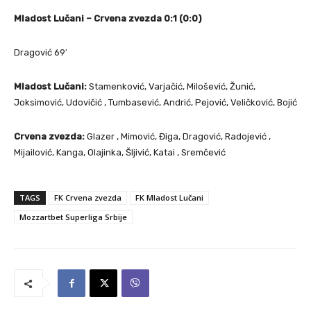
Mladost Lučani – Crvena zvezda 0:1 (0:0)
Dragović 69′
Mladost Lučani:
Stamenković, Varjačić, Milošević, Žunić,
Joksimović, Udovičić , Tumbasević, Andrić, Pejović, Veličković, Bojić
Crvena zvezda:
Glazer , Mimović, Điga, Dragović, Radojević ,
Mijailović, Kanga, Olajinka, Šljivić, Katai , Sremčević
TAGS
FK Crvena zvezda
FK Mladost Lučani
Mozzartbet Superliga Srbije