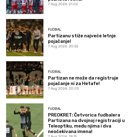
7 Aug 2026. 21:02
FUDBAL
Partizanu stiže najveće letnje
pojačanje!
7 Aug 2026. 20:52
FUDBAL
Partizan ne može da registruje
pojačanje ni za Hetafe!
7 Aug 2026. 20:03
FUDBAL
PREOKRET: Četvorica fudbalera
Partizana na dvojnoj registraciji u
Teleoptiku, među njima i dva
neočekivana imena!
7 Aug 2026. 19:15