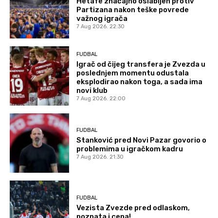
Hetafe značajno oslabljen protiv
Partizana nakon teške povrede
važnog igrača
7 Aug 2026. 22:30
FUDBAL
Igrač od čijeg transfera je Zvezda u
poslednjem momentu odustala
eksplodirao nakon toga, a sada ima
novi klub
7 Aug 2026. 22:00
FUDBAL
Stanković pred Novi Pazar govorio o
problemima u igračkom kadru
7 Aug 2026. 21:30
FUDBAL
Vezista Zvezde pred odlaskom,
poznata i cena!