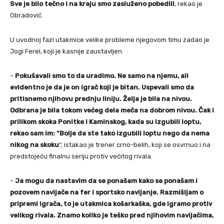
Sve je bilo tečno i na kraju smo zasluženo pobedili
, rekao je
Obradović.
U uvodnoj fazi utakmice velike probleme njegovom timu zadao je
Jogi Ferel, koji je kasnije zaustavljen.
–
Pokušavali smo to da uradimo. Ne samo na njemu, ali
evidentno je da je on igrač koji je bitan. Uspevali smo da
pritisnemo njihovu prednju liniju. Želja je bila na nivou.
Odbrana je bila tokom većeg dela meča na dobrom nivou. Čak i
prilikom skoka Ponitke i Kaminskog, kada su izgubili loptu,
rekao sam im: “Bolje da ste tako izgubili loptu nego da nema
nikog na skoku
“, istakao je trener crno-belih, koji se osvrnuo i na
predstojeću finalnu seriju protiv večitog rivala.
–
Ja mogu da nastavim da se ponašam kako se ponašam i
pozovem navijače na fer i sportsko navijanje. Razmišljam o
pripremi igrača, to je utakmica košarkaška, gde igramo protiv
velikog rivala. Znamo koliko je teško pred njihovim navijačima,