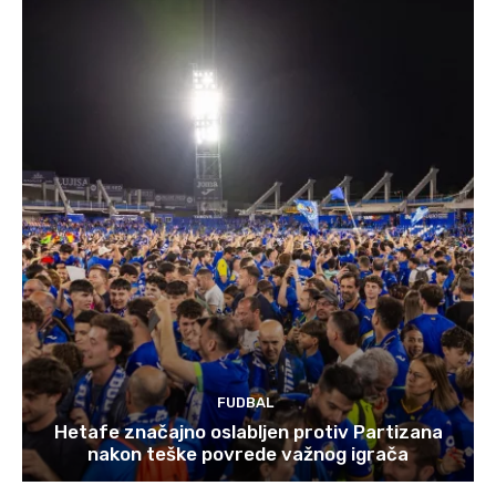
FUDBAL
Hetafe značajno oslabljen protiv Partizana
nakon teške povrede važnog igrača