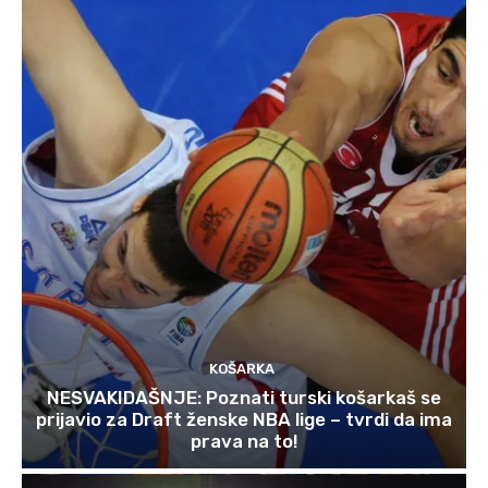
KOŠARKA
NESVAKIDAŠNJE: Poznati turski košarkaš se
prijavio za Draft ženske NBA lige – tvrdi da ima
prava na to!