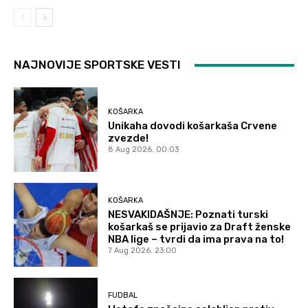
NAJNOVIJE SPORTSKE VESTI
KOŠARKA
Unikaha dovodi košarkaša Crvene
zvezde!
8 Aug 2026. 00:03
KOŠARKA
NESVAKIDAŠNJE: Poznati turski
košarkaš se prijavio za Draft ženske
NBA lige – tvrdi da ima prava na to!
7 Aug 2026. 23:00
FUDBAL