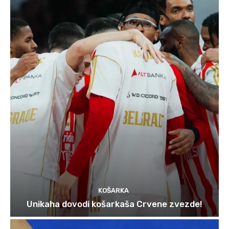
KOŠARKA
Unikaha dovodi košarkaša Crvene zvezde!