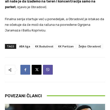
ali naše je da izađemo na teren i koncentracija samo na
parket
, izjavio je Obradović.
Finalna serija startuje već u ponedeljak, a Obradović je istakao da
ne očekuje da će moći da računa na povređene Ognjena
Jaramaza i Balšu Koprivicu.
TAGS
ABA liga
KK Budućnost
KK Partizan
Željko Obradović
POVEZANI ČLANCI