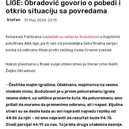
LIGE: Obradović govorio o pobedi i
otkrio situaciju sa povredama
Stefan
10 May 2024. 22:15
Košarkaši Partizana
savladali su večeras Budućnost
u majstorici
polufinala ABA lige, pa ih već od ponedeljka čeka finalna serija i
borba za odbranu titule protiv večitog rivala Crvene zvezde.
Nakon plasmana u finale svoje utiske izneo je trener crno-belih
Željko Obradović.
–
Čestitke mojim igračima. Očekivano, majstorica na veoma
visokom nivou. Budućnost je u prvom poluvremenu igrala
veoma dobro, uz odlične procente šuta. Na poluvremenu smo
pričali da moramo da promenimo odbranu, ali i napad. Ključne
stvari su se desile kada su oni napravili najveću razliku od
48:56 za njih – mi smo napravili da rezultat bude 94:75.
Znači parcijal 46:19 za nas. To je bila druga utakmica kasnije.