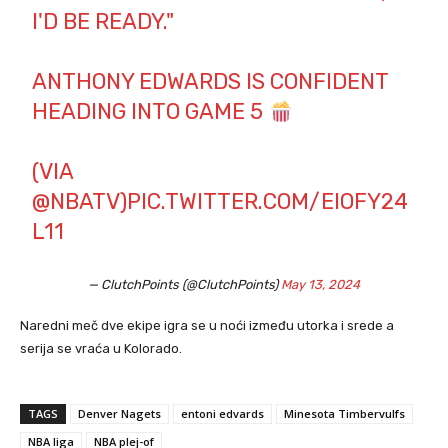
I'D BE READY."
ANTHONY EDWARDS IS CONFIDENT
HEADING INTO GAME 5
(VIA
@NBATV
)
PIC.TWITTER.COM/EIOFY24
L11
— ClutchPoints (@ClutchPoints)
May 13, 2024
Naredni meč dve ekipe igra se u noći između utorka i srede a
serija se vraća u Kolorado.
TAGS
Denver Nagets
entoni edvards
Minesota Timbervulfs
NBA liga
NBA plej-of