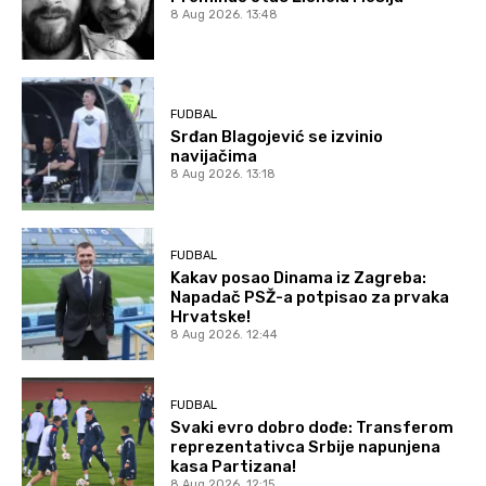
8 Aug 2026. 13:48
FUDBAL
Srđan Blagojević se izvinio
navijačima
8 Aug 2026. 13:18
FUDBAL
Kakav posao Dinama iz Zagreba:
Napadač PSŽ-a potpisao za prvaka
Hrvatske!
8 Aug 2026. 12:44
FUDBAL
Svaki evro dobro dođe: Transferom
reprezentativca Srbije napunjena
kasa Partizana!
8 Aug 2026. 12:15