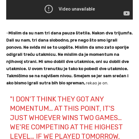
–
Mislim da su nam tri dana pauze štetila. Nakon dva trijumfa.
Dali su nam, tri dana slobodno, pre nego što smo igrali
ponovo. Ne sviđa mi se to uopšte. Mislim da smo zato sporije
odigrali treću utakmicu. Ne mislim da je momentum na
njihovoj strani. Mi smo dobili dve utakmice, oni su dobili dve
utakmice. U ovom trenutku je tako ko pobedi dve utakmice.
Takmičimo se na najvišem nivou. Smejem se jer sam srećan i
ako bismo igrali sutra bih bio spreman,
rekao je on.
"I DON'T THINK THEY GOT ANY
MOMENTUM… AT THIS POINT, IT'S
JUST WHOEVER WINS TWO GAMES…
WE'RE COMPETING AT THE HIGHEST
LEVEL… IF WE PLAYED TOMORROW,