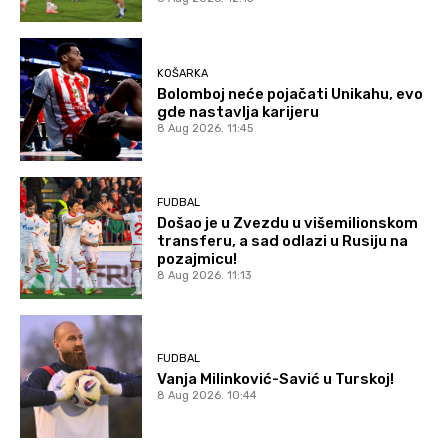
KOŠARKA
Bolomboj neće pojačati Unikahu, evo
gde nastavlja karijeru
8 Aug 2026. 11:45
FUDBAL
Došao je u Zvezdu u višemilionskom
transferu, a sad odlazi u Rusiju na
pozajmicu!
8 Aug 2026. 11:13
FUDBAL
Vanja Milinković-Savić u Turskoj!
8 Aug 2026. 10:44