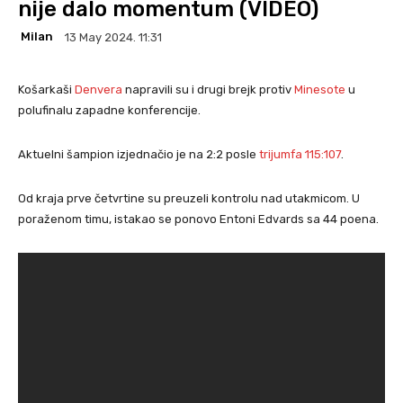
nije dalo momentum (VIDEO)
Milan
13 May 2024. 11:31
Košarkaši
Denvera
napravili su i drugi brejk protiv
Minesote
u
polufinalu zapadne konferencije.
Aktuelni šampion izjednačio je na 2:2 posle
trijumfa 115:107
.
Od kraja prve četvrtine su preuzeli kontrolu nad utakmicom. U
poraženom timu, istakao se ponovo Entoni Edvards sa 44 poena.