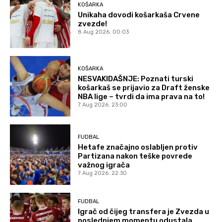
KOŠARKA
Unikaha dovodi košarkaša Crvene
zvezde!
8 Aug 2026. 00:03
KOŠARKA
NESVAKIDAŠNJE: Poznati turski
košarkaš se prijavio za Draft ženske
NBA lige – tvrdi da ima prava na to!
7 Aug 2026. 23:00
FUDBAL
Hetafe značajno oslabljen protiv
Partizana nakon teške povrede
važnog igrača
7 Aug 2026. 22:30
FUDBAL
Igrač od čijeg transfera je Zvezda u
poslednjem momentu odustala