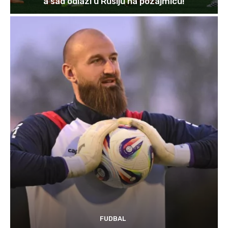
a sad odlazi u Rusiju na pozajmicu!
FUDBAL