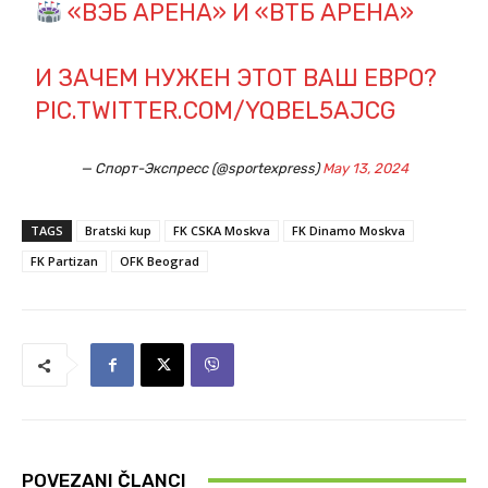
«ВЭБ АРЕНА» И «ВТБ АРЕНА»
И ЗАЧЕМ НУЖЕН ЭТОТ ВАШ ЕВРО?
PIC.TWITTER.COM/YQBEL5AJCG
— Спорт-Экспресс (@sportexpress)
May 13, 2024
TAGS
Bratski kup
FK CSKA Moskva
FK Dinamo Moskva
FK Partizan
OFK Beograd
POVEZANI ČLANCI