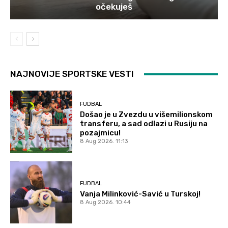
očekuješ
NAJNOVIJE SPORTSKE VESTI
FUDBAL
Došao je u Zvezdu u višemilionskom
transferu, a sad odlazi u Rusiju na
pozajmicu!
8 Aug 2026. 11:13
FUDBAL
Vanja Milinković-Savić u Turskoj!
8 Aug 2026. 10:44