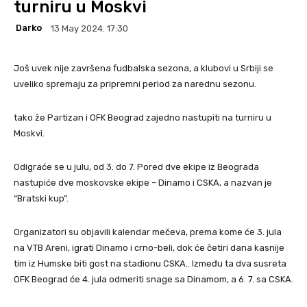
turniru u Moskvi
Darko
13 May 2024. 17:30
Još uvek nije završena fudbalska sezona, a klubovi u Srbiji se
uveliko spremaju za pripremni period za narednu sezonu.
tako že Partizan i OFK Beograd zajedno nastupiti na turniru u
Moskvi.
Odigraće se u julu, od 3. do 7. Pored dve ekipe iz Beograda
nastupiće dve moskovske ekipe – Dinamo i CSKA, a nazvan je
“Bratski kup”.
Organizatori su objavili kalendar mečeva, prema kome će 3. jula
na VTB Areni, igrati Dinamo i crno-beli, dok će četiri dana kasnije
tim iz Humske biti gost na stadionu CSKA.. Između ta dva susreta
OFK Beograd će 4. jula odmeriti snage sa Dinamom, a 6. 7. sa CSKA.