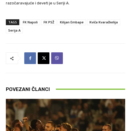
razočaravajuće i deveti je u Seriji A.
TAGS
FK Napoli
FK PSŽ
Kilijan Embape
Kviča Kvaračkelija
Serija A
POVEZANI ČLANCI