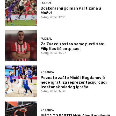
FUDBAL
Doskorašnji golman Partizana u
Mačvi
6 Aug 2026. 19:13
FUDBAL
Za Zvezdu ostao samo pusti san:
Filip Kostić potpisao!
6 Aug 2026. 18:27
KOŠARKA
Poznato zašto Micić i Bogdanović
neće igrati za reprezentaciju, čudi
izostanak mladog igrača
6 Aug 2026. 17:39
KOŠARKA
NIŠTA OD PARTIZANA: Alen Smailagić