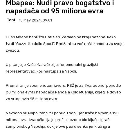
Mbapea: Nudi pravo bogatstvo i
napadača od 95 miliona evra
Toni
15 May 2024. 09:01
Klijan Mbape napušta Pari Sen-Žermen na kraju sezone. Kako
tvrdi “Gazzetta dello Sport”, Parižani su već našli zamenu za svoju
zvezdu.
U pitanju je Kviča Kvaračkelija, fenomenalni gruzijski
reprezentativac, koji nastupa za Napoli.
Prema ranije spomenutom izvoru, PSŽ je za ‘Kvaradonu’ ponudio
80 miliona evra i napadača Randala Kolo Muanija, kojeg je doveo
za vrtoglavih 95 miliona evra.
Navodno su Napolitanci tu ponudu odbili jer traže najmanje 120
miliona evra. Kvaračkelija je prošle sezone bio ključni igrač
šampionskog Napolija, dok je ove pao u senku jer klub igra