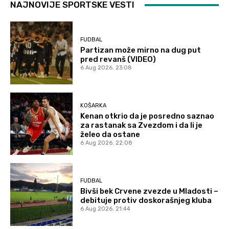
NAJNOVIJE SPORTSKE VESTI
FUDBAL
Partizan može mirno na dug put
pred revanš (VIDEO)
6 Aug 2026. 23:08
KOŠARKA
Kenan otkrio da je posredno saznao
za rastanak sa Zvezdom i da li je
želeo da ostane
6 Aug 2026. 22:08
FUDBAL
Bivši bek Crvene zvezde u Mladosti –
debituje protiv doskorašnjeg kluba
6 Aug 2026. 21:44