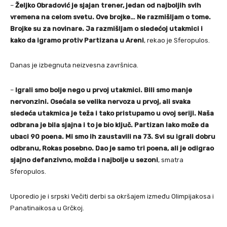
–
Željko Obradović je sjajan trener, jedan od najboljih svih
vremena na celom svetu. Ove brojke… Ne razmišljam o tome.
Brojke su za novinare. Ja razmišljam o sledećoj utakmici i
kako da igramo protiv Partizana u Areni
, rekao je Sferopulos.
Danas je izbegnuta neizvesna završnica.
–
Igrali smo bolje nego u prvoj utakmici. Bili smo manje
nervonzini. Osećala se velika nervoza u prvoj, ali svaka
sledeća utakmica je teža i tako pristupamo u ovoj seriji. Naša
odbrana je bila sjajna i to je bio ključ. Partizan lako može da
ubaci 90 poena. Mi smo ih zaustavili na 73. Svi su igrali dobru
odbranu, Rokas posebno. Dao je samo tri poena, ali je odigrao
sjajno defanzivno, možda i najbolje u sezoni
, smatra
Sferopulos.
Uporedio je i srpski Večiti derbi sa okršajem između Olimpijakosa i
Panatinaikosa u Grčkoj.