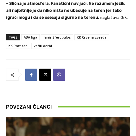
–
Slična je atmosfera. Fanatični navijači. Ne razumem jezik,
ali najbitnije je da niko ništa ne ubacuje na teren jer tako
igrači mogu i da se osećaju sigurno na terenu
, naglašava Grk.
TAGS
ABA liga
Janis Sferopulos
KK Crvena zvezda
KK Partizan
večiti derbi
POVEZANI ČLANCI