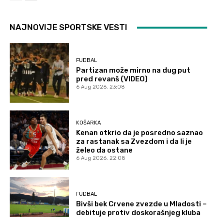
NAJNOVIJE SPORTSKE VESTI
FUDBAL
Partizan može mirno na dug put
pred revanš (VIDEO)
6 Aug 2026. 23:08
KOŠARKA
Kenan otkrio da je posredno saznao
za rastanak sa Zvezdom i da li je
želeo da ostane
6 Aug 2026. 22:08
FUDBAL
Bivši bek Crvene zvezde u Mladosti –
debituje protiv doskorašnjeg kluba