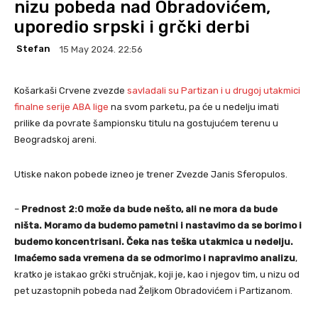
nizu pobeda nad Obradovićem,
uporedio srpski i grčki derbi
Stefan
15 May 2024. 22:56
Košarkaši Crvene zvezde
savladali su Partizan i u drugoj utakmici
finalne serije ABA lige
na svom parketu, pa će u nedelju imati
prilike da povrate šampionsku titulu na gostujućem terenu u
Beogradskoj areni.
Utiske nakon pobede izneo je trener Zvezde Janis Sferopulos.
–
Prednost 2:0 može da bude nešto, ali ne mora da bude
ništa. Moramo da budemo pametni i nastavimo da se borimo i
budemo koncentrisani. Čeka nas teška utakmica u nedelju.
Imaćemo sada vremena da se odmorimo i napravimo analizu
,
kratko je istakao grčki stručnjak, koji je, kao i njegov tim, u nizu od
pet uzastopnih pobeda nad Željkom Obradovićem i Partizanom.