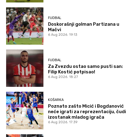
FUDBAL
Doskorašnji golman Partizana u
Mačvi
6 Aug 2026. 19:13
FUDBAL
Za Zvezdu ostao samo pusti san:
Filip Kostić potpisao!
6 Aug 2026. 18:27
KOŠARKA
Poznato zašto Micić i Bogdanović
neće igrati za reprezentaciju, čudi
izostanak mladog igrača
6 Aug 2026. 17:39