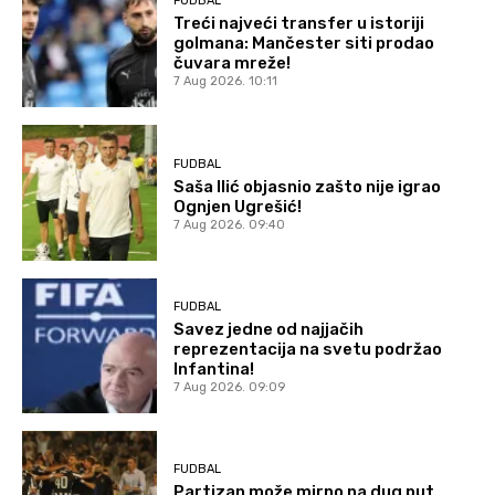
FUDBAL
Treći najveći transfer u istoriji
golmana: Mančester siti prodao
čuvara mreže!
7 Aug 2026. 10:11
FUDBAL
Saša Ilić objasnio zašto nije igrao
Ognjen Ugrešić!
7 Aug 2026. 09:40
FUDBAL
Savez jedne od najjačih
reprezentacija na svetu podržao
Infantina!
7 Aug 2026. 09:09
FUDBAL
Partizan može mirno na dug put