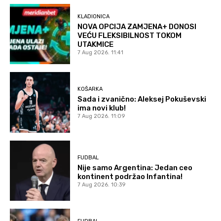
KLADIONICA
NOVA OPCIJA ZAMJENA+ DONOSI
VEĆU FLEKSIBILNOST TOKOM
UTAKMICE
7 Aug 2026. 11:41
KOŠARKA
Sada i zvanično: Aleksej Pokuševski
ima novi klub!
7 Aug 2026. 11:09
FUDBAL
Nije samo Argentina: Jedan ceo
kontinent podržao Infantina!
7 Aug 2026. 10:39