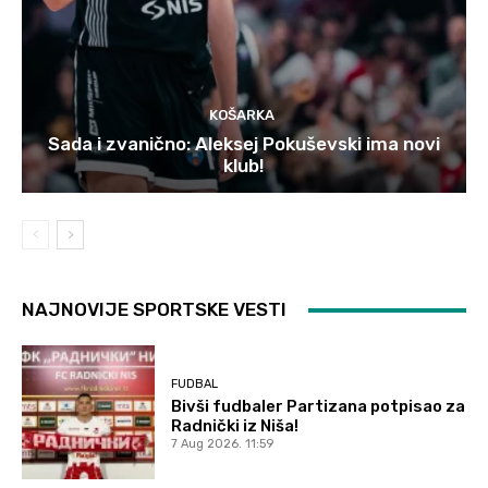
KOŠARKA
Sada i zvanično: Aleksej Pokuševski ima novi
klub!
NAJNOVIJE SPORTSKE VESTI
FUDBAL
Bivši fudbaler Partizana potpisao za
Radnički iz Niša!
7 Aug 2026. 11:59