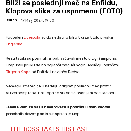
Bliži se poslednji meč na Enfildu,
Klopova slika za uspomenu (FOTO)
Milan
17 May 2024. 19:30
Fudbaleri
Liverpula
su do nedavno bili u trci za titulu prvaka
Engleske
.
Rezultatski su posrnuli, a ipak sačuvali mesto u Ligi šampiona.
Propustili priliku da na najlepši mogući način uveličaju oproštaj
Jirgena Klopa
od Enfilda i navijača Redsa.
Nemački strateg će u nedelju odigrati poslednji meč protiv
Vulverhemptona. Pre toga se slikao sa osobljem na stadionu.
–
Hvala vam za vašu neverovatnu podršku i ovih veoma
posebnih devet godina,
napisao je Klop.
THE BOSS TAKES HIS LAST