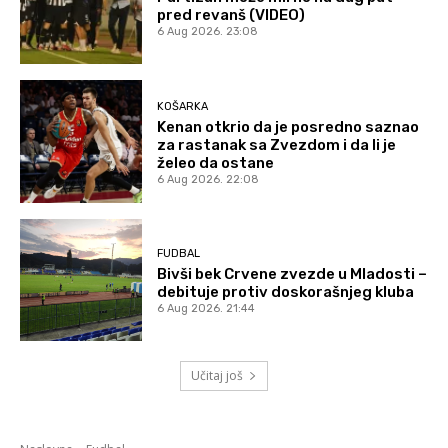
pred revanš (VIDEO)
6 Aug 2026. 23:08
KOŠARKA
Kenan otkrio da je posredno saznao
za rastanak sa Zvezdom i da li je
želeo da ostane
6 Aug 2026. 22:08
FUDBAL
Bivši bek Crvene zvezde u Mladosti –
debituje protiv doskorašnjeg kluba
6 Aug 2026. 21:44
Učitaj još