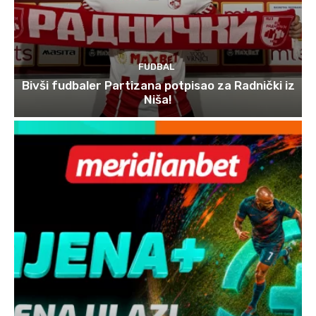
FUDBAL
Bivši fudbaler Partizana potpisao za Radnički iz
Niša!