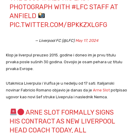
PHOTOGRAPH WITH
#LFC
STAFF AT
ANFIELD
PIC.TWITTER.COM/BPKKZXLGFG
— Liverpool FC (@LFC)
May 17, 2024
Klop je liverpul preuzeo 2015. godine i doneo im je prvu titulu
prvaka posle sušnih 30 godina. Osvojio je osam pehara uz titulu
prvaka Evrope.
Utakmica Liverpula i Vulfsa je u nedelju od 17 sati. Italijanski
novinar Fabricio Romano objavio je danas da je
Arne Slot
potpisao
ugovor kao novi šef struke Liveprula i naslednik Nemca.
ARNE SLOT FORMALLY SIGNS
HIS CONTRACT AS NEW LIVERPOOL
HEAD COACH TODAY, ALL