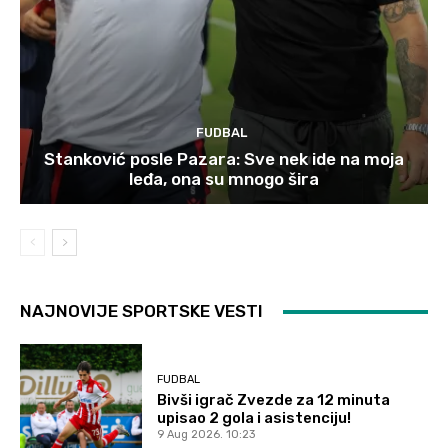
FUDBAL
Stanković posle Pazara: Sve nek ide na moja
leđa, ona su mnogo šira
NAJNOVIJE SPORTSKE VESTI
FUDBAL
Bivši igrač Zvezde za 12 minuta
upisao 2 gola i asistenciju!
9 Aug 2026. 10:23