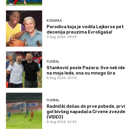
KOŠARKA
Porodica koja je vodila Lejkerse pet
decenija preuzima Evroligaša!
9 Aug 2026. 09:49
FUDBAL
Stanković posle Pazara: Sve nek ide
na moja leđa, ona su mnogo šira
8 Aug 2026. 23:00
FUDBAL
Radnički došao do prve pobede, prvi
gol bivšeg napadača Crvene zvezde
(VIDEO)
8 Aug 2026. 22:42