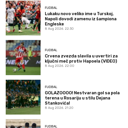
FUDBAL
Lukaku novo veliko ime u Turskoj,
Napoli dovodi zamenu iz šampiona
Engleske
8 Aug 2026. 22:30
FUDBAL
Crvena zvezda slavila u uvertiri za
ključni meč protiv Hapoela (VIDEO)
8 Aug 2026. 22:00
FUDBAL
GOLAZOOOO! Nestvaran gol sa pola
terena u Rosariju u stilu Dejana
Stankovića!
8 Aug 2026. 21:20
FUDBAL