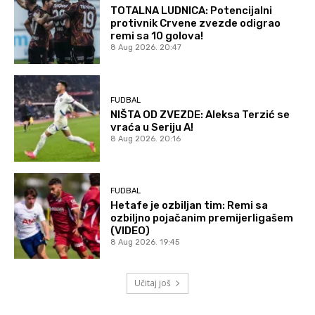
TOTALNA LUDNICA: Potencijalni
protivnik Crvene zvezde odigrao
remi sa 10 golova!
8 Aug 2026. 20:47
FUDBAL
NIŠTA OD ZVEZDE: Aleksa Terzić se
vraća u Seriju A!
8 Aug 2026. 20:16
FUDBAL
Hetafe je ozbiljan tim: Remi sa
ozbiljno pojačanim premijerligašem
(VIDEO)
8 Aug 2026. 19:45
Učitaj još