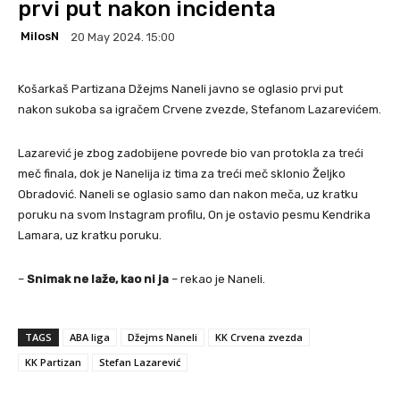
prvi put nakon incidenta
MilosN
20 May 2024. 15:00
Košarkaš Partizana Džejms Naneli javno se oglasio prvi put
nakon sukoba sa igračem Crvene zvezde, Stefanom Lazarevićem.
Lazarević je zbog zadobijene povrede bio van protokla za treći
meč finala, dok je Nanelija iz tima za treći meč sklonio Željko
Obradović. Naneli se oglasio samo dan nakon meča, uz kratku
poruku na svom Instagram profilu, On je ostavio pesmu Kendrika
Lamara, uz kratku poruku.
–
Snimak ne laže, kao ni ja
– rekao je Naneli.
TAGS
ABA liga
Džejms Naneli
KK Crvena zvezda
KK Partizan
Stefan Lazarević