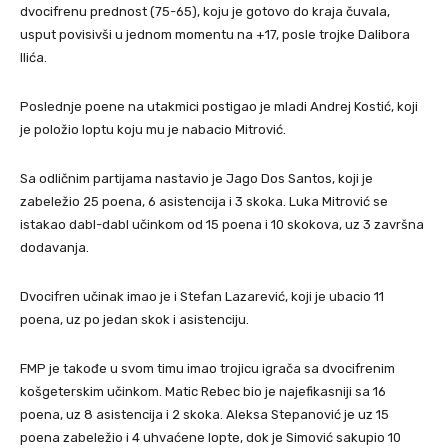
dvocifrenu prednost (75-65), koju je gotovo do kraja čuvala,
usput povisivši u jednom momentu na +17, posle trojke Dalibora
Ilića.
Poslednje poene na utakmici postigao je mladi Andrej Kostić, koji
je položio loptu koju mu je nabacio Mitrović.
Sa odličnim partijama nastavio je Jago Dos Santos, koji je
zabeležio 25 poena, 6 asistencija i 3 skoka. Luka Mitrović se
istakao dabl-dabl učinkom od 15 poena i 10 skokova, uz 3 završna
dodavanja.
Dvocifren učinak imao je i Stefan Lazarević, koji je ubacio 11
poena, uz po jedan skok i asistenciju.
FMP je takođe u svom timu imao trojicu igrača sa dvocifrenim
košgeterskim učinkom. Matic Rebec bio je najefikasniji sa 16
poena, uz 8 asistencija i 2 skoka. Aleksa Stepanović je uz 15
poena zabeležio i 4 uhvaćene lopte, dok je Simović sakupio 10