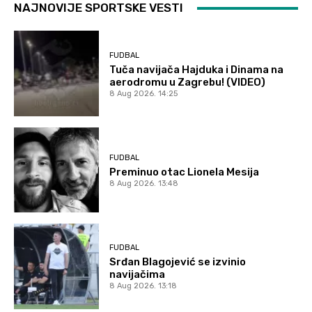
NAJNOVIJE SPORTSKE VESTI
FUDBAL
Tuča navijača Hajduka i Dinama na
aerodromu u Zagrebu! (VIDEO)
8 Aug 2026. 14:25
FUDBAL
Preminuo otac Lionela Mesija
8 Aug 2026. 13:48
FUDBAL
Srđan Blagojević se izvinio
navijačima
8 Aug 2026. 13:18