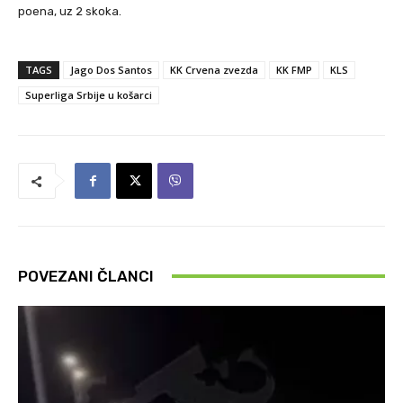
poena, uz 2 skoka.
TAGS
Jago Dos Santos
KK Crvena zvezda
KK FMP
KLS
Superliga Srbije u košarci
POVEZANI ČLANCI