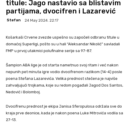
titule: Jago nastavio sa blistavim
partijama, dvocifren i Lazarević
Stefan
24 May 2024. 22:17
Košarkaši Crvene zvezde uspešno su započeli odbranu titule u
domaćoj Superligi, pošto su u hali “Aleksandar Nikolić” savladali
FMP u prvoj utakmici polufinalne serije sa 97-87.
Šampion ABA lige je od starta nametnuo svoj ritam i već nakon
nepunih pet minuta igre vodio dvocifrenom razlikom (14-4) posle
poena Stefana Lazarevića. Velika prednost stečena je najviše
zahvaljujući trojkama, koje su redom pogađali Jagod Dos Santos,
Nedović i Bolomboj.
Dvocifrenu prednost je ekipa Janisa Sferopulosa održala sve do
kraja prve deonice, kada je nakon poena Luke Mitrovića vodila sa
27-13.