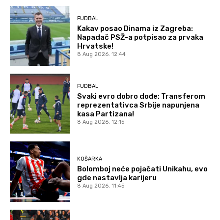
FUDBAL
Kakav posao Dinama iz Zagreba:
Napadač PSŽ-a potpisao za prvaka
Hrvatske!
8 Aug 2026. 12:44
FUDBAL
Svaki evro dobro dođe: Transferom
reprezentativca Srbije napunjena
kasa Partizana!
8 Aug 2026. 12:15
KOŠARKA
Bolomboj neće pojačati Unikahu, evo
gde nastavlja karijeru
8 Aug 2026. 11:45