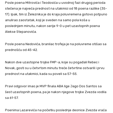
Posle poena Mitrovića i Teodosića u uvodnoj fazi drugog perioda
stečena je najveća prednost na utakmici od 18 poena razlike (35-
17). Ipak, tim iz Železnika je do kraja poluvremena gotovo potpuno
anulirao zaostatak, koji je sveden na samo pola koša u
poslednjem minutu, nakon serije 9-0 u pet uzastopnih poena
Alekse Stepanovića.
Posle poena Nedovića, branilac trofeja je na poluvreme otišao sa
prednošću od 45-42.
Nakon dve uzastopne trojke FMP-a, koje su pogađali Rebec i
Novak, gosti su u četvrtom minutu treće četvrtine ostvarili i prvu
prednost na utakmici, kada su poveli sa 57-55.
Pravi odgovor imao je MVP finala ABA lige Jago Dos Santos sa
šest uzastopnih poena, pa je nakon njegove trojke Zvezda vodila
sa 61-57.
Poenima Lazarevića na početku poslednje deonice Zvezda vraća