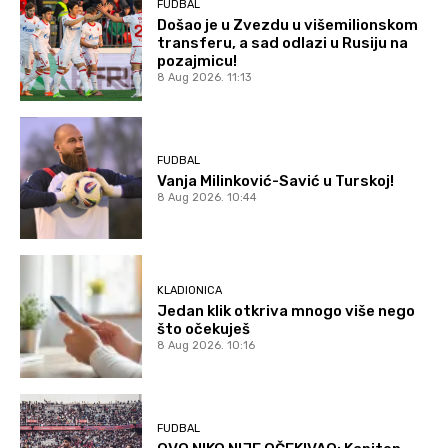
FUDBAL
Došao je u Zvezdu u višemilionskom
transferu, a sad odlazi u Rusiju na
pozajmicu!
8 Aug 2026. 11:13
FUDBAL
Vanja Milinković-Savić u Turskoj!
8 Aug 2026. 10:44
KLADIONICA
Jedan klik otkriva mnogo više nego
što očekuješ
8 Aug 2026. 10:16
FUDBAL