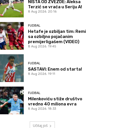
NIŠTA OD ZVEZDE: Aleksa
Terzić se vraća u Seriju A!
8 Aug 2026. 20:16
FUDBAL
Hetafe je ozbiljan tim: Remi
sa ozbiljno pojačanim
premijerligašem (VIDEO)
8 Aug 2026. 19:45
FUDBAL
SASTAVI: Enem od starta!
8 Aug 2026. 19:11
FUDBAL
Milenkoviću stiže društvo
vredno 40 miliona evra
8 Aug 2026. 18:33
Učitaj još