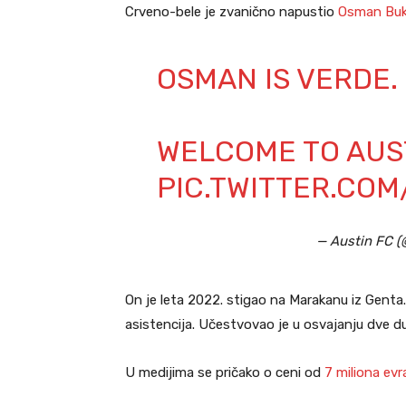
Crveno-bele je zvanično napustio
Osman Buk
OSMAN IS VERDE.
WELCOME TO AUS
PIC.TWITTER.CO
— Austin FC 
On je leta 2022. stigao na Marakanu iz Gent
asistencija. Učestvovao je u osvajanju dve dup
U medijima se pričako o ceni od
7 miliona evr