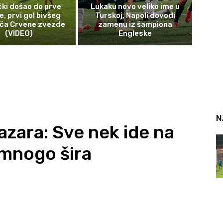
ki došao do prve
Lukaku novo veliko ime u
, prvi gol bivšeg
Turskoj, Napoli dovodi
ča Crvene zvezde
zamenu iz šampiona
(VIDEO)
Engleske