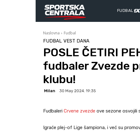
FUDBAL
Naslovna
Fudbal
FUDBAL
VEST DANA
POSLE ČETIRI PEH
fudbaler Zvezde 
klubu!
Milan
30 May 2024. 19:35
Fudbaleri
Crvene zvezde
ove sezone osvojili s
Igraće plej-of Lige šampiona, i već su promov