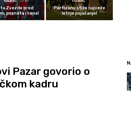
FUDBAL
FUDBAL
sta Zvezde pred
Partizanu stiže najveće
m, poznata i cena!
letnje pojačanje!