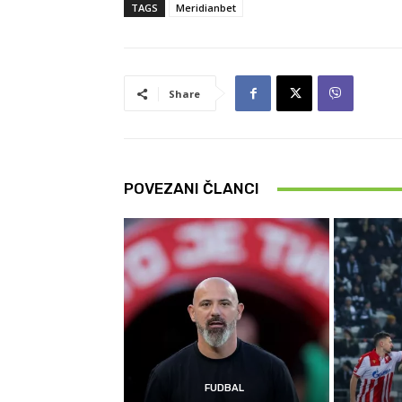
TAGS
Meridianbet
Share
POVEZANI ČLANCI
FUDBAL