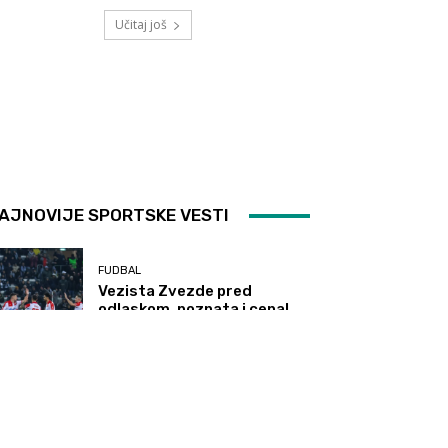
Učitaj još