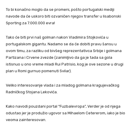
To bi konačno moglo da se promeni, pošto portugalski mediji
navode da će uskoro biti ozvaničen njegov transfer u lisabonski
Sporting za 7.000.000 evra!
Tako će biti prvi naš golman nakon Vladimira Stojkovića u
portugalskom gigantu. Nadamo se da će dobiti pravu šansu u
ovom timu, za razliku od bivšeg reprezentativca Srbije i golmana
Partizana i Crvene zvezde (zanimljivo da ga je tada sa gola
istisnuo u ono vreme mladi Rui Patrisio, kog je ove sezone u drugi
plan u Romi gurnuo pomenuti Svilar).
Veliko interesovanje vlada i za mladog golmana kragujevačkog
Radničkog Stojana Lekovića.
Kako navodi pouzdani portal “Fuzbalevropa”, Verder je od njega
odustao jer je produžio ugovor sa Mihaelom Cetererom, iako je bio
veoma zainteresovan.