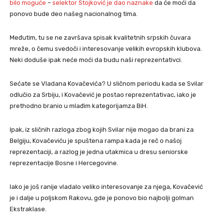
bilo moguće
–
selektor Stojković je dao naznake
da će moći da
ponovo bude deo našeg nacionalnog tima.
Međutim, tu se ne završava spisak kvalitetnih srpskih čuvara
mreže, o čemu svedoči i interesovanje velikih evropskih klubova.
Neki doduše ipak neće moći da budu naši reprezentativci.
Sećate se Vladana Kovačevića? U sličnom periodu kada se Svilar
odlučio za Srbiju, i Kovačević je postao reprezentativac, iako je
prethodno branio u mlađim kategorijamza BiH.
Ipak, iz sličnih razloga zbog kojih Svilar nije mogao da brani za
Belgiju, Kovačeviću je spuštena rampa kada je reč o našoj
reprezentaciji, a razlog je jedna utakmica u dresu seniorske
reprezentacije Bosne i Hercegovine.
Iako je još ranije vladalo veliko interesovanje za njega, Kovačević
je i dalje u poljskom Rakovu, gde je ponovo bio najbolji golman
Ekstraklase.