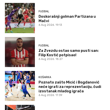
FUDBAL
Doskorašnji golman Partizana u
Mačvi
6 Aug 2026. 19:13
FUDBAL
Za Zvezdu ostao samo pusti san:
Filip Kostić potpisao!
6 Aug 2026. 18:27
KOŠARKA
Poznato zašto Micić i Bogdanović
neće igrati za reprezentaciju, čudi
izostanak mladog igrača
6 Aug 2026. 17:39