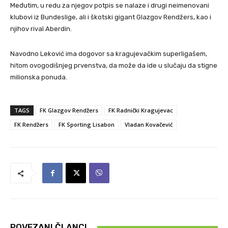
Međutim, u redu za njegov potpis se nalaze i drugi neimenovani
klubovi iz Bundeslige, ali i škotski gigant Glazgov Rendžers, kao i
njihov rival Aberdin.
Navodno Leković ima dogovor sa kragujevačkim superligašem,
hitom ovogodišnjeg prvenstva, da može da ide u slučaju da stigne
milionska ponuda.
TAGS
FK Glazgov Rendžers
FK Radnički Kragujevac
FK Rendžers
FK Sporting Lisabon
Vladan Kovačević
POVEZANI ČLANCI