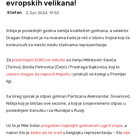
evropskih velikana!
Stefan
2 Jun 2024. 19:50
Srbija je poslednjih godina zemlja kvalitetnih golmana, a selektor
Dragan Stojković je na mukama kada je reč o izboru trojice koji će
konkurisati za mesto među stativama reprezentacije.
Za
predstojeći EURO se odlučio
za Vanju Milinković-Savića
(Torino), Đorđa Petrovića (Čelsi) i Predraga Rajkovića, koji bi
uskoro mogao da napusti Majorku
i pridruži se kolegi u Premijer
ligi.
Sa šireg spisak je otpao golman Partizana Aleksandar Jovanović,
Nišlija koji je blistao ove sezone, a koji je svojevremeno otpao u
poslednjem trenutku i za Mundijal u Rusiji.
Uz to je Mile Svilar
proglašen najboljim golmanom Lige Evrope
, a
nakon što je
želeo da se vrati
u belgisjku reprezentaciju – što
nije