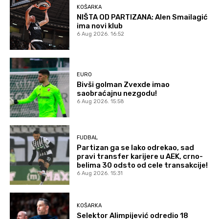
KOŠARKA
NIŠTA OD PARTIZANA: Alen Smailagić
ima novi klub
6 Aug 2026. 16:52
EURO
Bivši golman Zvexde imao
saobraćajnu nezgodu!
6 Aug 2026. 15:58
FUDBAL
Partizan ga se lako odrekao, sad
pravi transfer karijere u AEK, crno-
belima 30 odsto od cele transakcije!
6 Aug 2026. 15:31
KOŠARKA
Selektor Alimpijević odredio 18