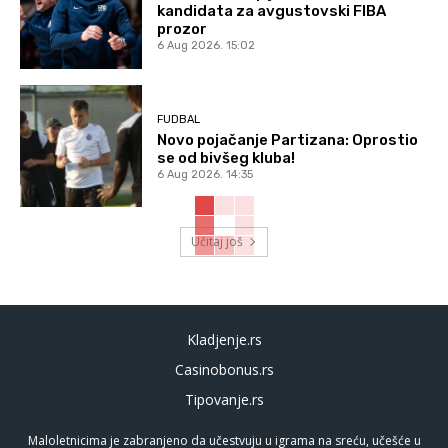
kandidata za avgustovski FIBA
prozor
6 Aug 2026. 15:02
FUDBAL
Novo pojačanje Partizana: Oprostio
se od bivšeg kluba!
6 Aug 2026. 14:35
Učitaj još
Kladjenje.rs
Casinobonus.rs
Tipovanje.rs
Maloletnicima je zabranjeno da učestvuju u igrama na sreću, učešće u