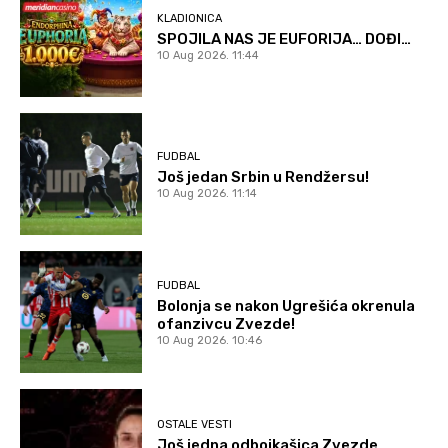
KLADIONICA
SPOJILA NAS JE EUFORIJA… DOĐI…
10 Aug 2026. 11:44
FUDBAL
Još jedan Srbin u Rendžersu!
10 Aug 2026. 11:14
FUDBAL
Bolonja se nakon Ugrešića okrenula
ofanzivcu Zvezde!
10 Aug 2026. 10:46
OSTALE VESTI
Još jedna odbojkašica Zvezde