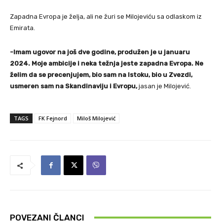
Zapadna Evropa je želja, ali ne žuri se Milojeviću sa odlaskom iz
Emirata.
-Imam ugovor na još dve godine, produžen je u januaru
2024. Moje ambicije i neka težnja jeste zapadna Evropa. Ne
želim da se precenjujem, bio sam na Istoku, bio u Zvezdi,
usmeren sam na Skandinaviju i Evropu,
jasan je Milojević.
TAGS
FK Fejnord
Miloš Milojević
POVEZANI ČLANCI