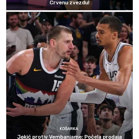
Crvenu zvezdu!
KOŠARKA
Jokić protiv Vembanjame: Počela prodaja