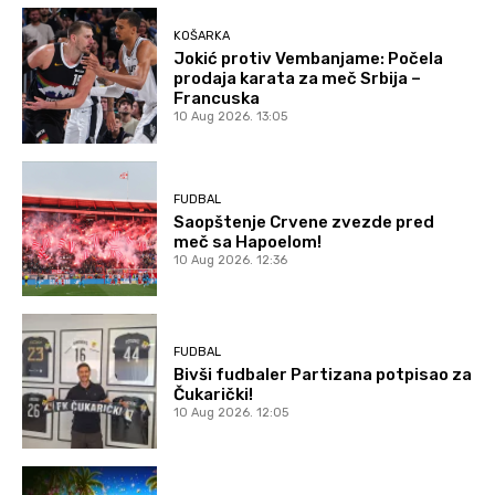
KOŠARKA
Jokić protiv Vembanjame: Počela
prodaja karata za meč Srbija –
Francuska
10 Aug 2026. 13:05
FUDBAL
Saopštenje Crvene zvezde pred
meč sa Hapoelom!
10 Aug 2026. 12:36
FUDBAL
Bivši fudbaler Partizana potpisao za
Čukarički!
10 Aug 2026. 12:05