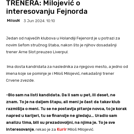
TRENERA: Milojević o
interesovanju Fejnorda
MilosN
3 Jun 2024. 10:10
Jedan od najvećih klubova u Holandiji Fejenord je u potrazi za
novim šefom stručnog štaba, nakon što je njihov dosadašnji
trener Arne Slot preuzeo Liverpul.
Ima dosta kandridata za naslednika za njegovo mesto, a jedno od
imena koje se pominje je i Miloš Milojević, nekadašnji trener
Crvene zvezde.
-Bio sam na listi kandidata. Da li sam u pet, ili deset, ne
znam. To je na daljem štapu, ali meni je čast da takav klub
razmišlja o meni. Tu se ne postavlja pitanje novca, to je korak
napred u karijeri, tu se finansije ne gledaju… Uradio sam
analizu tima, bili su prezadovoljni, na njima je. To je sve
interesovanje
, rekao je za
Kurir
Miloš Milojević.